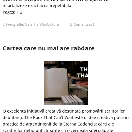
imortalizeze exact acea irepetabilă
Pages:
1
2
Fotografie
,
Galeriile WebCultura
Comentează
Cartea care nu mai are rabdare
O excelenta inițiativă creativă destinată promovării scriitorilor
debutanți. The Book That Can’t Wait este o idee creativă pusă în
practică de argentinienii de la Eterna Cadencia: cărți ale
scriitorilor debutanți, tipărite cu o cerneală specială, ale