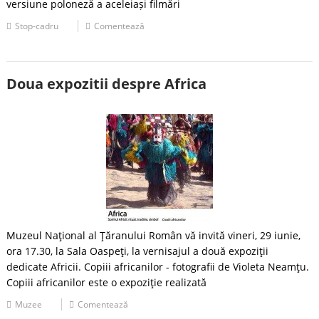
versiune poloneză a aceleiași filmări
Stop-cadru
Comentează
Doua expozitii despre Africa
Muzeul Naţional al Ţăranului Român vă invită vineri, 29 iunie,
ora 17.30, la Sala Oaspeţi, la vernisajul a două expoziţii
dedicate Africii. Copiii africanilor - fotografii de Violeta Neamţu.
Copiii africanilor este o expoziţie realizată
Muzee
Comentează