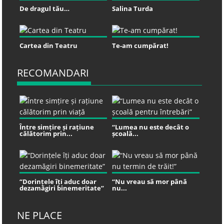
De dragul tău…
Salina Turda
Cartea din Teatru
Te-am cumpărat!
RECOMANDARI
Între simțire și rațiune
“Lumea nu este decât o
călătorim prin...
școală...
“Dorințele îți aduc doar
“Nu vreau să mor până
dezamăgiri binemeritate”
nu...
NE PLACE