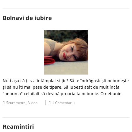
Bolnavi de iubire
Nu-i așa că ți s-a întâmplat și ție? Să te îndrăgostești nebunește
și să nu îți mai pese de tipare. Să iubești atât de mult încât
"nebunia" celuilalt să devină propria ta nebunie. O nebunie
Scurt metraj
,
Video
1 Comentariu
Reamintiri