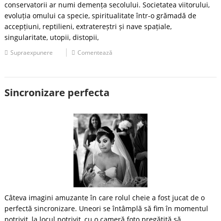
conservatorii ar numi demența secolului. Societatea viitorului,
evoluția omului ca specie, spiritualitate într-o grămadă de
accepțiuni, reptilieni, extratereștri și nave spațiale,
singularitate, utopii, distopii,
Supraexpunere
Comentează
Sincronizare perfecta
Câteva imagini amuzante în care rolul cheie a fost jucat de o
perfectă sincronizare. Uneori se întâmplă să fim în momentul
potrivit, la locul potrivit, cu o cameră foto pregătită să