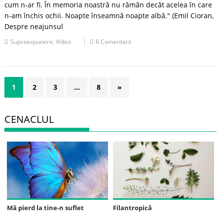
cum n-ar fi. În memoria noastră nu rămân decât acelea în care
n-am închis ochii. Noapte înseamnă noapte albă." (Emil Cioran,
Despre neajunsul
Supraexpunere
,
Video
6 Comentarii
1
2
3
…
8
»
CENACLUL
Mă pierd la tine-n suflet
Filantropică