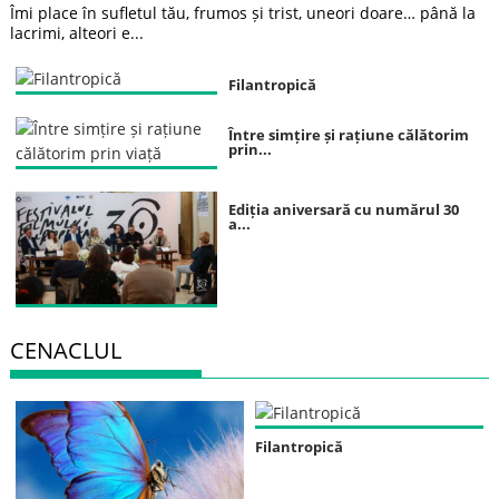
Îmi place în sufletul tău, frumos și trist, uneori doare… până la
lacrimi, alteori e...
Filantropică
Între simțire și rațiune călătorim
prin...
Ediția aniversară cu numărul 30
a...
CENACLUL
Filantropică