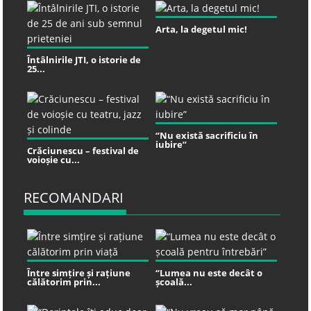
Arta, la degetul mic!
Întâlnirile JTI, o istorie de
25...
“Nu există sacrificiu în
iubire”
Crăciunescu – festival de
voioșie cu...
RECOMANDARI
Între simțire și rațiune
“Lumea nu este decât o
călătorim prin...
școală...