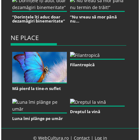
“Dorințele îți aduc doar
“Nu vreau să mor până
dezamăgiri binemeritate”
nu...
NE PLACE
Filantropică
Mă pierd la tine-n suflet
Dreptul la vină
Luna îmi plânge pe umăr
© WebCultura.ro |
Contact
|
Log in