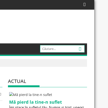
ACTUAL
Mă pierd la tine-n suflet
Îmi place în sufletul tău, frumos și trist, uneori