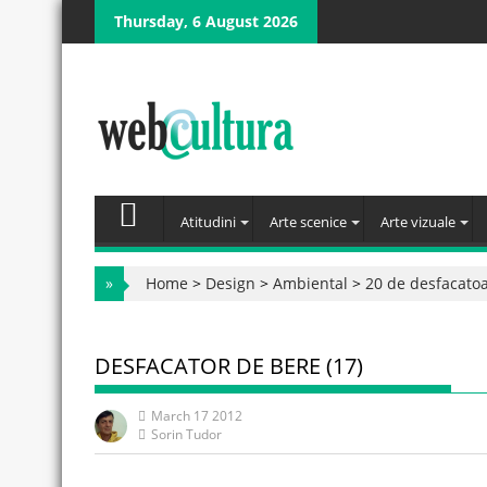
Skip
Thursday, 6 August 2026
to
content
Atitudini
Arte scenice
Arte vizuale
»
Home
>
Design
>
Ambiental
>
20 de desfacatoa
DESFACATOR DE BERE (17)
March 17 2012
Sorin Tudor