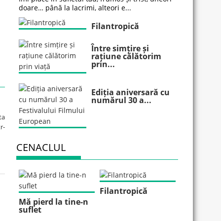
doare… până la lacrimi, alteori e...
Filantropică
Între simțire și
rațiune călătorim
prin...
Ediția aniversară cu
numărul 30 a...
ta
r-
CENACLUL
Filantropică
Mă pierd la tine-n
suflet