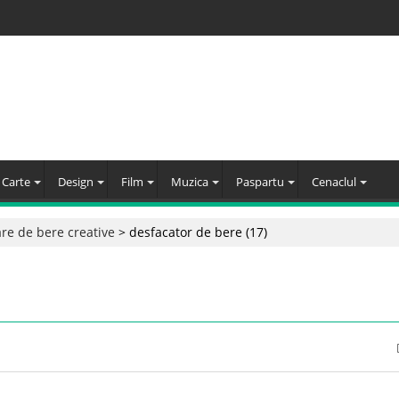
Carte
Design
Film
Muzica
Paspartu
Cenaclul
re de bere creative
>
desfacator de bere (17)