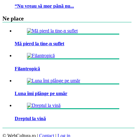
“Nu vreau să mor până nu...
Ne place
Mă pierd la tine-n suflet
Filantropică
Luna îmi plânge pe umăr
Dreptul la vină
© WebCultura.ro |
Contact
|
Log in