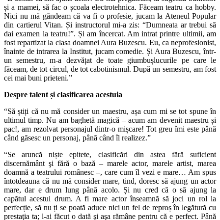
și a mamei, să fac o școala electrotehnica. Făceam teatru ca hobby.
Nici nu mă gândeam că va fi o profesie, jucam la Ateneul Popular
din cartierul Vitan. Și instructorul mi-a zis: “Dumneata ar trebui să
dai examen la teatru!”. Și am încercat. Am intrat printre ultimii, am
fost repartizat la clasa doamnei Aura Buzescu. Eu, ca neprofesionist,
înainte de intrarea la Institut, jucam comedie. Și Aura Buzescu, într-
un semestru, m-a dezvățat de toate giumbușlucurile pe care le
făceam, de tot circul, de tot cabotinismul. După un semestru, am fost
cei mai buni prieteni.”
Despre talent și clasificarea acestuia
“Să știți că nu mă consider un maestru, așa cum mi se tot spune în
ultimul timp. Nu am baghetă magică – acum am devenit maestru și
pac!, am rezolvat personajul dintr-o mișcare! Tot greu îmi este până
când găsesc un personaj, până când îl realizez.”
“Se aruncă niște epitete, clasificări din astea fără suficient
discernământ şi fără o bază – marele actor, marele artist, marea
doamnă a teatrului românesc –, care cum îl vezi e mare… Am spus
întotdeauna că nu mă consider mare, tind, doresc să ajung un actor
mare, dar e drum lung până acolo. Și nu cred că o să ajung la
capătul acestui drum. A fi mare actor înseamnă să joci un rol la
perfecție, să nu ți se poată aduce nici un fel de reproș în legătură cu
prestaţia ta; l-ai făcut o dată şi aşa rămâne pentru că e perfect. Până