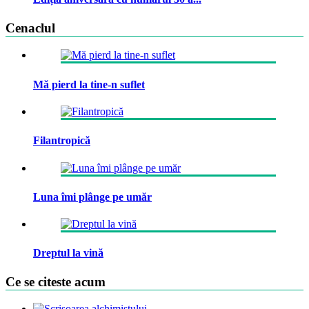
Cenaclul
Mă pierd la tine-n suflet
Filantropică
Luna îmi plânge pe umăr
Dreptul la vină
Ce se citeste acum