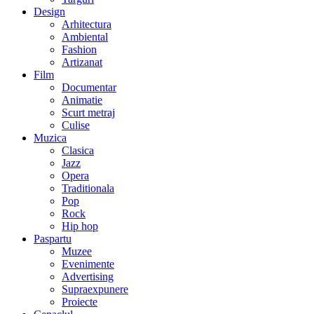
Design
Arhitectura
Ambiental
Fashion
Artizanat
Film
Documentar
Animatie
Scurt metraj
Culise
Muzica
Clasica
Jazz
Opera
Traditionala
Pop
Rock
Hip hop
Paspartu
Muzee
Evenimente
Advertising
Supraexpunere
Proiecte