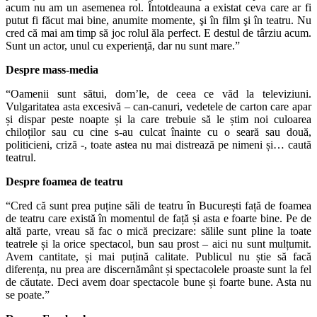
acum nu am un asemenea rol. Întotdeauna a existat ceva care ar fi
putut fi făcut mai bine, anumite momente, şi în film şi în teatru. Nu
cred că mai am timp să joc rolul ăla perfect. E destul de târziu acum.
Sunt un actor, unul cu experienţă, dar nu sunt mare.”
Despre mass-media
“Oamenii sunt sătui, dom’le, de ceea ce văd la televiziuni.
Vulgaritatea asta excesivă – can-canuri, vedetele de carton care apar
și dispar peste noapte și la care trebuie să le știm noi culoarea
chiloților sau cu cine s-au culcat înainte cu o seară sau două,
politicieni, criză -, toate astea nu mai distrează pe nimeni și… caută
teatrul.
Despre foamea de teatru
“Cred că sunt prea puține săli de teatru în București față de foamea
de teatru care există în momentul de față și asta e foarte bine. Pe de
altă parte, vreau să fac o mică precizare: sălile sunt pline la toate
teatrele și la orice spectacol, bun sau prost – aici nu sunt mulțumit.
Avem cantitate, și mai puțină calitate. Publicul nu știe să facă
diferența, nu prea are discernământ și spectacolele proaste sunt la fel
de căutate. Deci avem doar spectacole bune și foarte bune. Asta nu
se poate.”