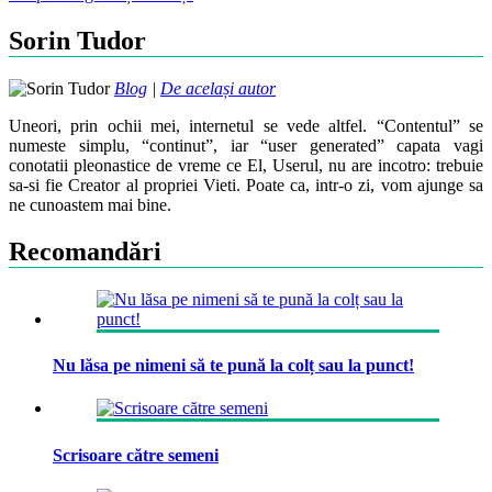
Sorin Tudor
Blog
|
De același autor
Uneori, prin ochii mei, internetul se vede altfel. “Contentul” se
numeste simplu, “continut”, iar “user generated” capata vagi
conotatii pleonastice de vreme ce El, Userul, nu are incotro: trebuie
sa-si fie Creator al propriei Vieti. Poate ca, intr-o zi, vom ajunge sa
ne cunoastem mai bine.
Recomandări
Nu lăsa pe nimeni să te pună la colț sau la punct!
Scrisoare către semeni