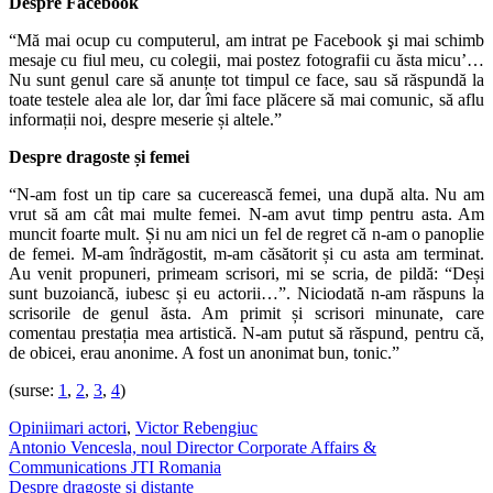
Despre Facebook
“Mă mai ocup cu computerul, am intrat pe Facebook şi mai schimb
mesaje cu fiul meu, cu colegii, mai postez fotografii cu ăsta micu’…
Nu sunt genul care să anunțe tot timpul ce face, sau să răspundă la
toate testele alea ale lor, dar îmi face plăcere să mai comunic, să aflu
informații noi, despre meserie și altele.”
Despre dragoste și femei
“N-am fost un tip care sa cucerească femei, una după alta. Nu am
vrut să am cât mai multe femei. N-am avut timp pentru asta. Am
muncit foarte mult. Și nu am nici un fel de regret că n-am o panoplie
de femei. M-am îndrăgostit, m-am căsătorit și cu asta am terminat.
Au venit propuneri, primeam scrisori, mi se scria, de pildă: “Deși
sunt buzoiancă, iubesc și eu actorii…”. Niciodată n-am răspuns la
scrisorile de genul ăsta. Am primit și scrisori minunate, care
comentau prestația mea artistică. N-am putut să răspund, pentru că,
de obicei, erau anonime. A fost un anonimat bun, tonic.”
(surse:
1
,
2
,
3
,
4
)
Opinii
mari actori
,
Victor Rebengiuc
Post
Antonio Vencesla, noul Director Corporate Affairs &
Communications JTI Romania
navigation
Despre dragoste și distanțe