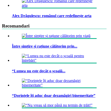
Alex Drăgulescu: românul care redefinește arta
Recomandari
Între simțire și rațiune călătorim prin...
“Lumea nu este decât o școală...
“Dorințele îți aduc doar dezamăgiri binemeritate”