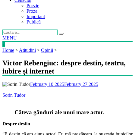
Cenaclul
Poezie
Proza
Important
Publică
MENU
»
Home
>
Atitudini
>
Opinii
>
Victor Rebengiuc: despre destin, teatru,
iubire și internet
February 10 2025
February 27 2025
Sorin Tudor
Câteva gânduri ale unui mare actor.
Despre destin
“E destin că am ajuns actor! Eu mă pregăteam, la sugestia bunicilor