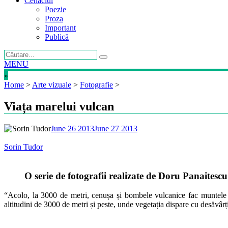
Cenaclul
Poezie
Proza
Important
Publică
MENU
»
Home
>
Arte vizuale
>
Fotografie
>
Viața marelui vulcan
June 26 2013
June 27 2013
Sorin Tudor
O serie de fotografii realizate de Doru Panaitescu
“Acolo, la 3000 de metri, cenușa și bombele vulcanice fac muntele să
altitudini de 3000 de metri și peste, unde vegetația dispare cu desăvârți