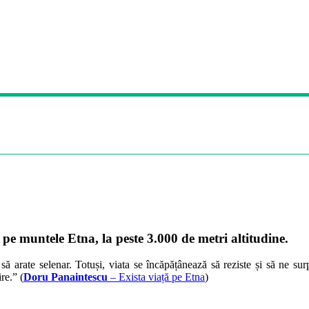
 pe muntele Etna, la peste 3.000 de metri altitudine.
 arate selenar. Totuși, viata se încăpățânează să reziste și să ne sur
re.” (
Doru Panaintescu
– Exista viață pe Etna
)