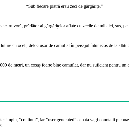
“Sub fiecare piatră erau zeci de gărgărițe.”
e carnivoră, prădător al gărgărițelor aflate cu zecile de mii aici, sus, pe
luture cu oceli, deloc ușor de camuflat în peisajul întunecos de la altitu
3000 de metri, un cosaș foarte bine camuflat, dar nu suficient pentru un
te simplu, “continut”, iar “user generated” capata vagi conotatii pleonast
e.