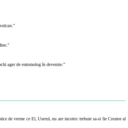
 vulcan.”
dine.”
 ochi ager de entomolog în devenire.”
ice de vreme ce El, Userul, nu are incotro: trebuie sa-si fie Creator al