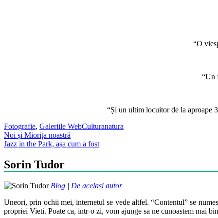
“O viesp
“Un f
“Și un ultim locuitor de la aproape 
Fotografie
,
Galeriile WebCultura
natura
Post
Noi și Miorița noastră
Jazz in the Park, așa cum a fost
navigation
Sorin Tudor
Blog
|
De același autor
Uneori, prin ochii mei, internetul se vede altfel. “Contentul” se numes
propriei Vieti. Poate ca, intr-o zi, vom ajunge sa ne cunoastem mai bin