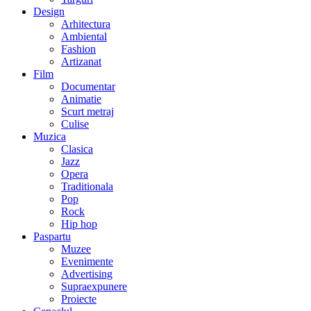
Design
Arhitectura
Ambiental
Fashion
Artizanat
Film
Documentar
Animatie
Scurt metraj
Culise
Muzica
Clasica
Jazz
Opera
Traditionala
Pop
Rock
Hip hop
Paspartu
Muzee
Evenimente
Advertising
Supraexpunere
Proiecte