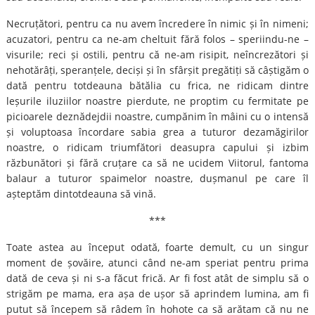
Necruțători, pentru ca nu avem încredere în nimic și în nimeni;
acuzatori, pentru ca ne-am cheltuit fără folos – speriindu-ne –
visurile; reci și ostili, pentru că ne-am risipit, neîncrezători și
nehotărâți, speranțele, deciși și în sfârșit pregătiți să câștigăm o
dată pentru totdeauna bătălia cu frica, ne ridicam dintre
leșurile iluziilor noastre pierdute, ne proptim cu fermitate pe
picioarele deznădejdii noastre, cumpănim în mâini cu o intensă
și voluptoasa încordare sabia grea a tuturor dezamăgirilor
noastre, o ridicam triumfători deasupra capului și izbim
răzbunători și fără cruțare ca să ne ucidem Viitorul, fantoma
balaur a tuturor spaimelor noastre, dușmanul pe care îl
așteptăm dintotdeauna să vină.
***
Toate astea au început odată, foarte demult, cu un singur
moment de șovăire, atunci când ne-am speriat pentru prima
dată de ceva și ni s-a făcut frică. Ar fi fost atât de simplu să o
strigăm pe mama, era așa de ușor să aprindem lumina, am fi
putut să începem să râdem în hohote ca să arătam că nu ne