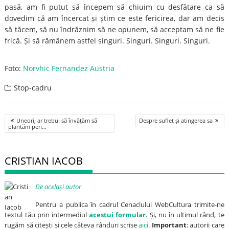
pasă, am fi putut să începem să chiuim cu desfătare ca să
dovedim că am încercat și știm ce este fericirea, dar am decis
să tăcem, să nu îndrăznim să ne opunem, să acceptam să ne fie
frică. Și să rămânem astfel singuri. Singuri. Singuri. Singuri.
Foto:
Norvhic Fernandez Austria
Stop-cadru
Post
Uneori, ar trebui să învăţăm să
Despre suflet și atingerea sa
navigation
plantăm peri…
CRISTIAN IACOB
De același autor
Pentru a publica în cadrul Cenaclului WebCultura trimite-ne
textul tău prin intermediul
acestui formular
. Și, nu în ultimul rând, te
rugăm să citești și cele câteva rânduri scrise
aici
.
Important
: autorii care