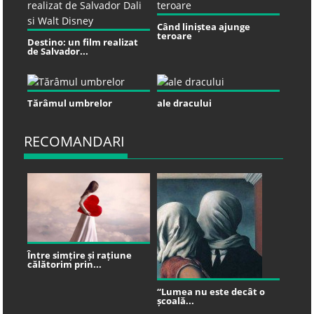
Când liniștea ajunge
teroare
Destino: un film realizat
de Salvador...
Tărâmul umbrelor
ale dracului
RECOMANDARI
Între simțire și rațiune
călătorim prin...
“Lumea nu este decât o
școală...