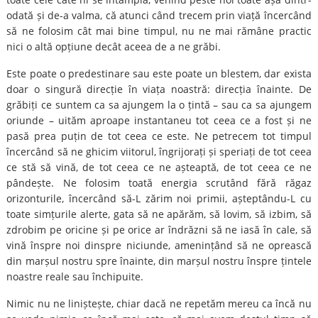
odată și de-a valma, că atunci când trecem prin viață încercând
să ne folosim cât mai bine timpul, nu ne mai rămâne practic
nici o altă opțiune decât aceea de a ne grăbi.
Este poate o predestinare sau este poate un blestem, dar exista
doar o singură direcție în viața noastră: direcția înainte. De
grăbiți ce suntem ca sa ajungem la o țintă – sau ca sa ajungem
oriunde – uităm aproape instantaneu tot ceea ce a fost și ne
pasă prea puțin de tot ceea ce este. Ne petrecem tot timpul
încercând să ne ghicim viitorul, îngrijorați și speriați de tot ceea
ce stă să vină, de tot ceea ce ne așteaptă, de tot ceea ce ne
pândește. Ne folosim toată energia scrutând fără răgaz
orizonturile, încercând să-L zărim noi primii, așteptându-L cu
toate simțurile alerte, gata să ne apărăm, să lovim, să izbim, să
zdrobim pe oricine și pe orice ar îndrăzni să ne iasă în cale, să
vină înspre noi dinspre niciunde, amenințând să ne oprească
din marșul nostru spre înainte, din marșul nostru înspre țintele
noastre reale sau închipuite.
Nimic nu ne liniștește, chiar dacă ne repetăm mereu ca încă nu