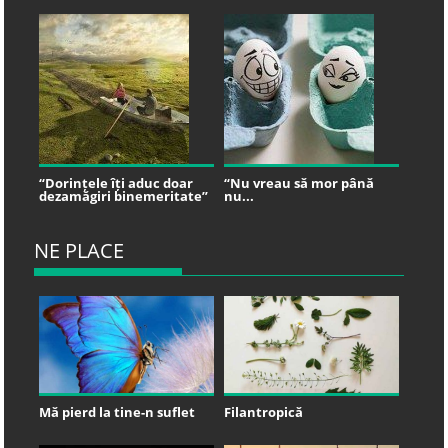
“Dorințele îți aduc doar
“Nu vreau să mor până
dezamăgiri binemeritate”
nu...
NE PLACE
Mă pierd la tine-n suflet
Filantropică