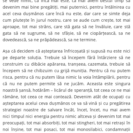
se vede nimic, ca încă mai este, că mai avem destul timp să
devenim mai bine pregătiți, mai puternici, pentru întâlnirea cu
acel ceva dușmănos care încă nu este, dar care se simte deja
cum plutește în jurul nostru, care se aude cum crește, tot mai
aproape, tot mai strâns, care stă gata să ne învăluie, care stă
gata să ne sugrume, să ne sfâșie, să ne ciopârțească, sa ne
dovedească, sa ne prăpădească, sa ne termine.
Așa că decidem că așteptarea înfricoșată și supusă nu este nici
pe departe soluția. Trebuie să începem fără întârziere să ne
construim cu dibăcie apărarea, tranșeea, cazemata, trebuie să
începem să ne chibzuim cu grijă muniția. Pentru că nu putem
risca, pentru că nu putem lăsa nimic la voia întâmplării, pentru
că nu ne putem permite să ne jucăm. Aceasta este singura
noastră șansă, hotărâm – licărul de speranță, tot ceea ce ne mai
rămâne, tot ceea ce mai contează. Devenim atât de ocupați cu
așteptarea acelui ceva dușmănos ce va să vină și cu pregătirea
strategiei noastre de salvare încât, încet, încet, nu mai avem
nici timpul nici energia pentru nimic altceva și devenim tot mai
preocupați, tot mai absorbiți, tot mai stingheri, tot mai retrași în
noi înșine, tot mai posaci, tot mai monosilabici, condamnații