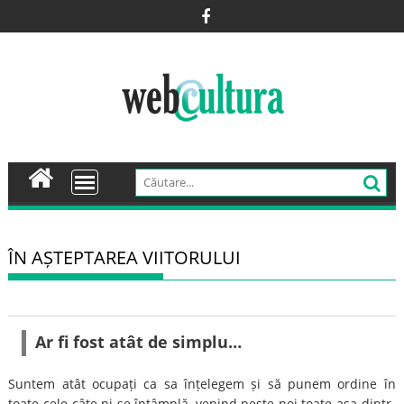
Skip
to
content
ÎN AȘTEPTAREA VIITORULUI
Ar fi fost atât de simplu…
Suntem atât ocupați ca sa înțelegem și să punem ordine în
toate cele câte ni se întâmplă, venind peste noi toate așa dintr-