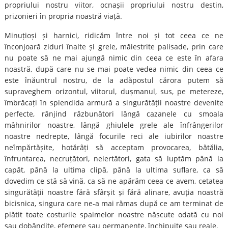
propriului nostru viitor, ocnașii propriului nostru destin,
prizonieri în propria noastră viață.
Minuțioși și harnici, ridicăm între noi și tot ceea ce ne
înconjoară ziduri înalte și grele, măiestrite palisade, prin care
nu poate să ne mai ajungă nimic din ceea ce este în afara
noastră, după care nu se mai poate vedea nimic din ceea ce
este înăuntrul nostru, de la adăpostul cărora putem să
supraveghem orizontul, viitorul, dușmanul, sus, pe metereze,
îmbrăcați în splendida armură a singurătății noastre devenite
perfecte, rânjind răzbunători lângă cazanele cu smoala
mâhnirilor noastre, lângă ghiulele grele ale înfrângerilor
noastre nedrepte, lângă focurile reci ale iubirilor noastre
neîmpărtășite, hotărâți să acceptam provocarea, bătălia,
înfruntarea, necruțători, neiertători, gata să luptăm până la
capăt, până la ultima clipă, până la ultima suflare, ca să
dovedim ce stă să vină, ca să ne apărăm ceea ce avem, cetatea
singurătății noastre fără sfârșit și fără alinare, avuția noastră
bicisnica, singura care ne-a mai rămas după ce am terminat de
plătit toate costurile spaimelor noastre născute odată cu noi
sau dobândite, efemere sau permanente, închipuite sau reale.