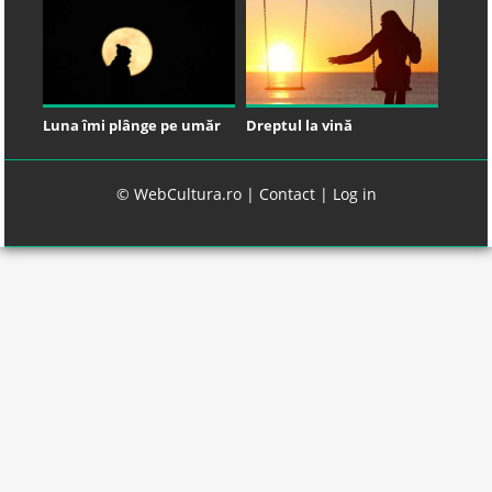
Luna îmi plânge pe umăr
Dreptul la vină
© WebCultura.ro |
Contact
|
Log in