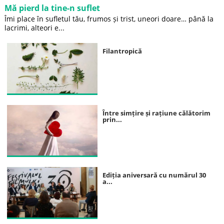
Mă pierd la tine-n suflet
Îmi place în sufletul tău, frumos și trist, uneori doare… până la
lacrimi, alteori e...
Filantropică
Între simțire și rațiune călătorim
prin...
Ediția aniversară cu numărul 30
a...