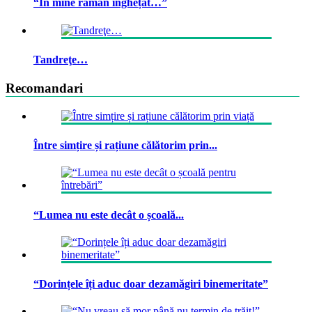
“În mine rămân înghețat…”
Tandreţe…
Recomandari
Între simțire și rațiune călătorim prin...
“Lumea nu este decât o școală...
“Dorințele îți aduc doar dezamăgiri binemeritate”