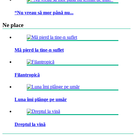
“Nu vreau să mor până nu...
Ne place
Mă pierd la tine-n suflet
Filantropică
Luna îmi plânge pe umăr
Dreptul la vină