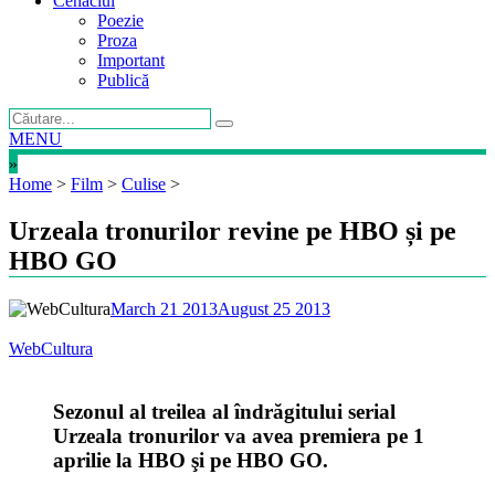
Cenaclul
Poezie
Proza
Important
Publică
MENU
»
Home
>
Film
>
Culise
>
Urzeala tronurilor revine pe HBO și pe
HBO GO
March 21 2013
August 25 2013
WebCultura
Sezonul al treilea al îndrăgitului serial
Urzeala tronurilor va avea premiera pe 1
aprilie la HBO şi pe HBO GO.