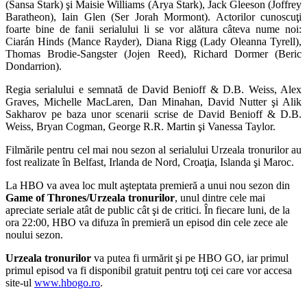
(Sansa Stark) şi Maisie Williams (Arya Stark), Jack Gleeson (Joffrey
Baratheon), Iain Glen (Ser Jorah Mormont). Actorilor cunoscuţi
foarte bine de fanii serialului li se vor alătura câteva nume noi:
Ciarán Hinds (Mance Rayder), Diana Rigg (Lady Oleanna Tyrell),
Thomas Brodie-Sangster (Jojen Reed), Richard Dormer (Beric
Dondarrion).
Regia serialului e semnată de David Benioff & D.B. Weiss, Alex
Graves, Michelle MacLaren, Dan Minahan, David Nutter şi Alik
Sakharov pe baza unor scenarii scrise de David Benioff & D.B.
Weiss, Bryan Cogman, George R.R. Martin şi Vanessa Taylor.
Filmările pentru cel mai nou sezon al serialului Urzeala tronurilor au
fost realizate în Belfast, Irlanda de Nord, Croaţia, Islanda şi Maroc.
La HBO va avea loc mult aşteptata premieră a unui nou sezon din
Game of Thrones/Urzeala tronurilor
, unul dintre cele mai
apreciate seriale atât de public cât şi de critici. În fiecare luni, de la
ora 22:00, HBO va difuza în premieră un episod din cele zece ale
noului sezon.
Urzeala tronurilor
va putea fi urmărit şi pe HBO GO, iar primul
primul episod va fi disponibil gratuit pentru toţi cei care vor accesa
site-ul
www.hbogo.ro
.