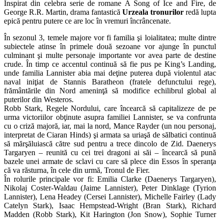
Inspirat din celebra serie de romane A Song of Ice and Fire, de
George R.R. Martin, drama fantastică
Urzeala tronurilor
redă lupta
epică pentru putere ce are loc în vremuri încrâncenate.
În sezonul 3, temele majore vor fi familia şi loialitatea; multe dintre
subiectele atinse în primele două sezoane vor ajunge în punctul
culminant şi multe personaje importante vor avea parte de destine
crude. În timp ce accentul continuă să fie pus pe King’s Landing,
unde familia Lannister abia mai deţine puterea după violentul atac
naval iniţiat de Stannis Baratheon (fratele defunctului rege),
frământările din Nord ameninţă să modifice echilibrul global al
puterilor din Westeros.
Robb Stark, Regele Nordului, care încearcă să capitalizeze de pe
urma victoriilor obţinute asupra familiei Lannister, se va confrunta
cu o criză majoră, iar, mai la nord, Mance Rayder (un nou personaj,
interpretat de Ciaran Hinds) şi armata sa uriaşă de sălbatici continuă
să mărşăluiască către sud pentru a trece dincolo de Zid. Daenerys
Targaryen – reunită cu cei trei dragoni ai săi – încearcă să pună
bazele unei armate de sclavi cu care să plece din Essos în speranţa
că va răsturna, în cele din urmă, Tronul de Fier.
În rolurile principale vor fi: Emilia Clarke (Daenerys Targaryen),
Nikolaj Coster-Waldau (Jaime Lannister), Peter Dinklage (Tyrion
Lannister), Lena Headey (Cersei Lannister), Michelle Fairley (Lady
Catelyn Stark), Isaac Hempstead-Wright (Bran Stark), Richard
Madden (Robb Stark), Kit Harington (Jon Snow), Sophie Turner