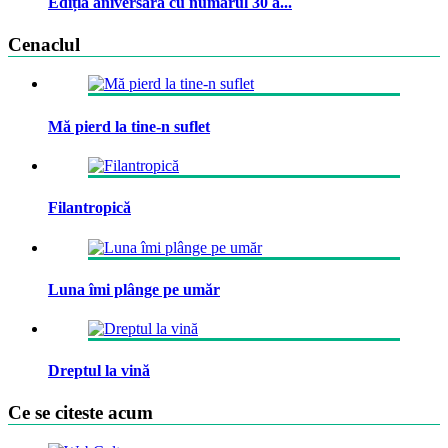
Ediția aniversară cu numărul 30 a...
Cenaclul
Mă pierd la tine-n suflet
Filantropică
Luna îmi plânge pe umăr
Dreptul la vină
Ce se citeste acum