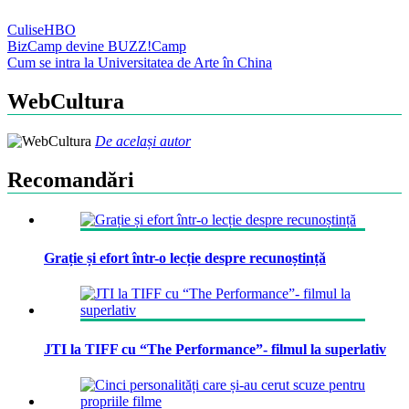
Culise
HBO
Post
BizCamp devine BUZZ!Camp
Cum se intra la Universitatea de Arte în China
navigation
WebCultura
De același autor
Recomandări
Grație și efort într-o lecție despre recunoștință
JTI la TIFF cu “The Performance”- filmul la superlativ