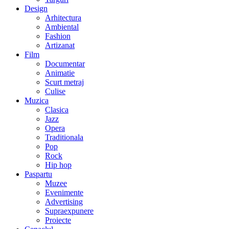
Design
Arhitectura
Ambiental
Fashion
Artizanat
Film
Documentar
Animatie
Scurt metraj
Culise
Muzica
Clasica
Jazz
Opera
Traditionala
Pop
Rock
Hip hop
Paspartu
Muzee
Evenimente
Advertising
Supraexpunere
Proiecte