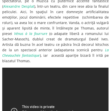
spectatorul, pe o muzică cu puternice accente fantastice
(
Alexandre Desplat
), într-un teatru, din care iese abia la finalul
peliculei. Aici, în spaţiul în care domneşte artificialitatea
emoţiilor, jocul dominării, efectele repetitive (schimbarea de
roluri), va avea loc o mare confruntare. Vanda, o actriţă vulgară
şi aparent lipsită de minte, îl întâlneşte pe Thomas, autorul
piesei
Vénus à la fourrure
(o adapate liberă a romanului lui
Sacher-Masoch), dublul creat de dramaturgul David Ives.
Artista dă buzna în acel teatru ce păstra încă decorul kitschos
de la un spectacol anterior (adapatarea scenică pentru
La
Chevauchée fantastique
), iar această apariţie bizară îl irită pe
blazatul Thomas.