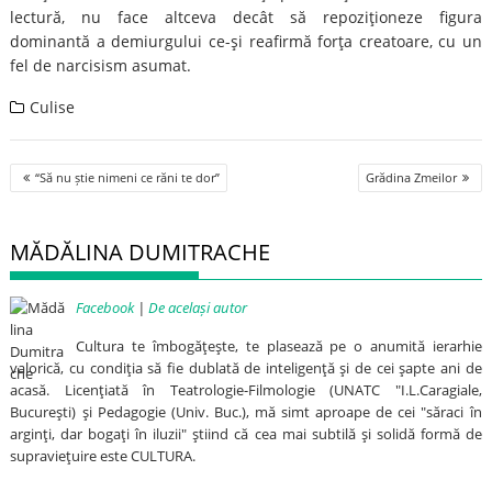
lectură, nu face altceva decât să repoziţioneze figura
dominantă a demiurgului ce-şi reafirmă forţa creatoare, cu un
fel de narcisism asumat.
Culise
Post
“Să nu știe nimeni ce răni te dor”
Grădina Zmeilor
navigation
MĂDĂLINA DUMITRACHE
Facebook
|
De același autor
Cultura te îmbogăţeşte, te plasează pe o anumită ierarhie
valorică, cu condiţia să fie dublată de inteligenţă şi de cei şapte ani de
acasă. Licenţiată în Teatrologie-Filmologie (UNATC "I.L.Caragiale,
Bucureşti) şi Pedagogie (Univ. Buc.), mă simt aproape de cei "săraci în
arginţi, dar bogaţi în iluzii" ştiind că cea mai subtilă şi solidă formă de
supravieţuire este CULTURA.