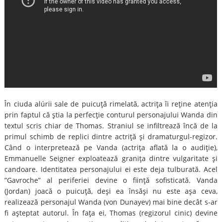
În ciuda alúrii sale de puicuţă rimelată, actriţa îi reţine atenţia
prin faptul că ştia la perfecţie conturul personajului Wanda din
textul scris chiar de Thomas. Straniul se infiltrează încă de la
primul schimb de replici dintre actriţă şi dramaturgul-regizor.
Când o interpretează pe Vanda (actriţa aflată la o audiţie),
Emmanuelle Seigner exploatează graniţa dintre vulgaritate şi
candoare. Identitatea personajului ei este deja tulburată. Acel
”Gavroche” al periferiei devine o fiinţă sofisticată. Vanda
(Jordan) joacă o puicuţă, deşi ea însăşi nu este aşa ceva,
realizează personajul Wanda (von Dunayev) mai bine decât s-ar
fi aşteptat autorul. În faţa ei, Thomas (regizorul cinic) devine