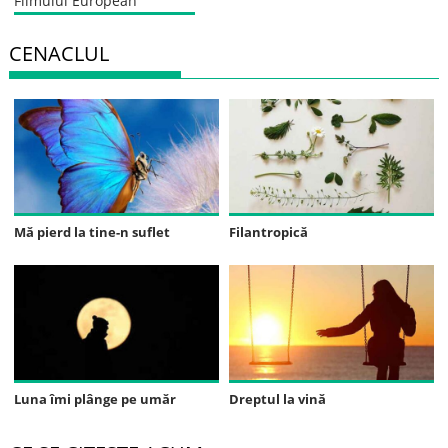
CENACLUL
Mă pierd la tine-n suflet
Filantropică
Luna îmi plânge pe umăr
Dreptul la vină