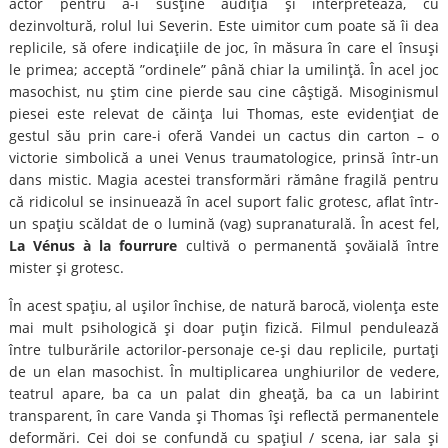
actor pentru a-i susţine audiţia şi interpretează, cu
dezinvoltură, rolul lui Severin. Este uimitor cum poate să îi dea
replicile, să ofere indicaţiile de joc, în măsura în care el însuşi
le primea; acceptă ”ordinele” până chiar la umilinţă. În acel joc
masochist, nu ştim cine pierde sau cine câştigă. Misoginismul
piesei este relevat de căinţa lui Thomas, este evidenţiat de
gestul său prin care-i oferă Vandei un cactus din carton – o
victorie simbolică a unei Venus traumatologice, prinsă într-un
dans mistic. Magia acestei transformări rămâne fragilă pentru
că ridicolul se insinuează în acel suport falic grotesc, aflat într-
un spaţiu scăldat de o lumină (vag) supranaturală. În acest fel,
La Vénus à la fourrure
cultivă o permanentă şovăială între
mister şi grotesc.
În acest spaţiu, al uşilor închise, de natură barocă, violenţa este
mai mult psihologică şi doar puţin fizică. Filmul pendulează
între tulburările actorilor-personaje ce-şi dau replicile, purtaţi
de un elan masochist. În multiplicarea unghiurilor de vedere,
teatrul apare, ba ca un palat din gheaţă, ba ca un labirint
transparent, în care Vanda şi Thomas îşi reflectă permanentele
deformări. Cei doi se confundă cu spaţiul / scena, iar sala şi