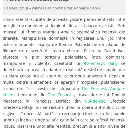
Cannes (2013) – Palme D’Or, nominalizat: Roman Polanski
Ironia este strecurată de această glisare permanentizată între
poziţiile de dominant şi dominat, din acest parcurs artistic. Sub
“masca” lui Thomas, Mathieu Amalric seamănă cu Polanski din
tinereţe. Manipularea domneşte în regizarea unui joc între
actori-marionete, expuşi de Roman Polanski pe un platou de
filmare ca o scenă de teatru obscur. Piesa lui David Ives
pluteşte în plin teritoriu polanskian, între dominare,
manipulare şi violenţă. Creatorul lui
Rosemary’s Baby
se
delectează cu această adaptare, realizată destul de simplu, dar
cu clara conştiinţă că aparţine celor două universuri. Regăsim
multe dintre elementele ce aparţin filmografiei polanskiene:
rochia din
Tess
, vesta de catifea din
The Fearless Vampire
Killers
, tensiunile din
The Tenant
şi travestiurile lui Donald
Pleasance în Françoise Dorléac din
Cul-de-sac
. Efectele
intertextualităţii nu se rezumă doar la opera autorului, ci se
regăsesc în această hartă cu rezonanţe cinefile, ca în spatele
unor uşi închise unde se află oglinda în care se reflecă Polanski
însuşi. Inserarea unor alte realităţi, precum şi a altor nivele de