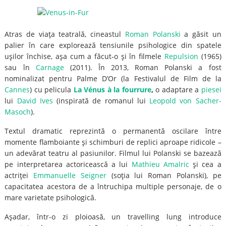
Atras de viaţa teatrală, cineastul
Roman Polanski
a găsit un
palier în care explorează tensiunile psihologice din spatele
uşilor închise, aşa cum a făcut-o şi în filmele
Repulsion
(1965)
sau în
Carnage
(2011). În 2013, Roman Polanski a fost
nominalizat pentru Palme D’Or (la Festivalul de Film de la
Cannes
) cu pelicula
La Vénus à la fourrure
,
o
adaptare a
piesei
lui
David Ives
(inspirată de romanul lui
Leopold von Sacher-
Masoch
).
Textul dramatic reprezintă o permanentă oscilare între
momente flamboiante şi schimburi de replici aproape ridicole –
un adevărat teatru al pasiunilor. Filmul lui Polanski se bazează
pe interpretarea actoricească a lui
Mathieu Amalric
şi cea a
actriţei
Emmanuelle Seigner
(soţia lui Roman Polanski), pe
capacitatea acestora de a întruchipa multiple personaje, de o
mare varietate psihologică.
Aşadar, într-o zi ploioasă, un travelling lung introduce