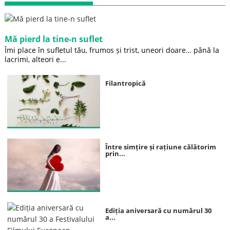
Mă pierd la tine-n suflet
Îmi place în sufletul tău, frumos și trist, uneori doare… până la
lacrimi, alteori e...
Filantropică
Între simțire și rațiune călătorim
prin...
Ediția aniversară cu numărul 30
a...