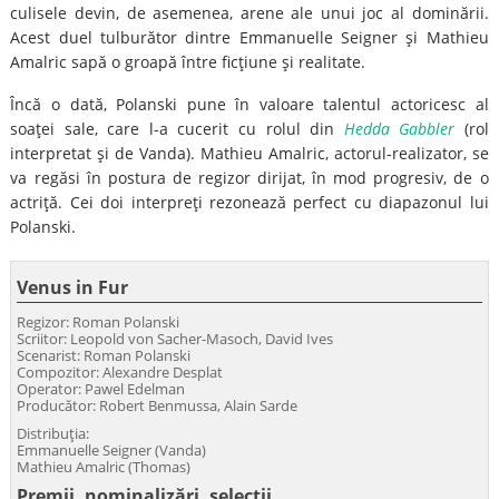
culisele devin, de asemenea, arene ale unui joc al dominării.
Acest duel tulburător dintre Emmanuelle Seigner şi Mathieu
Amalric sapă o groapă între ficţiune şi realitate.
Încă o dată, Polanski pune în valoare talentul actoricesc al
soaţei sale, care l-a cucerit cu rolul din
Hedda Gabbler
(rol
interpretat şi de Vanda). Mathieu Amalric, actorul-realizator, se
va regăsi în postura de regizor dirijat, în mod progresiv, de o
actriţă. Cei doi interpreţi rezonează perfect cu diapazonul lui
Polanski.
Venus in Fur
Regizor: Roman Polanski
Scriitor: Leopold von Sacher-Masoch, David Ives
Scenarist: Roman Polanski
Compozitor: Alexandre Desplat
Operator: Pawel Edelman
Producător: Robert Benmussa, Alain Sarde
Distribuţia:
Emmanuelle Seigner (Vanda)
Mathieu Amalric (Thomas)
Premii, nominalizări, selecţii