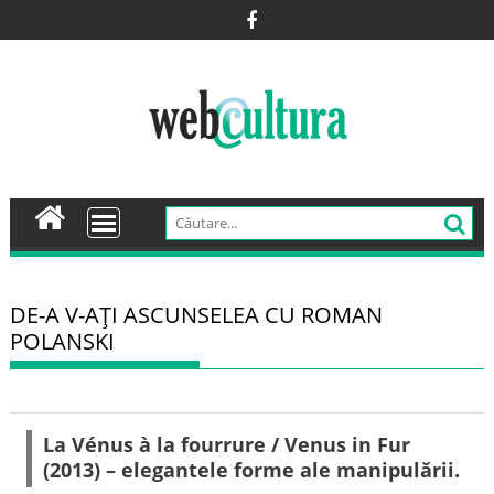
Skip
to
content
DE-A V-AŢI ASCUNSELEA CU ROMAN
POLANSKI
La Vénus à la fourrure / Venus in Fur
(2013) – elegantele forme ale manipulării.