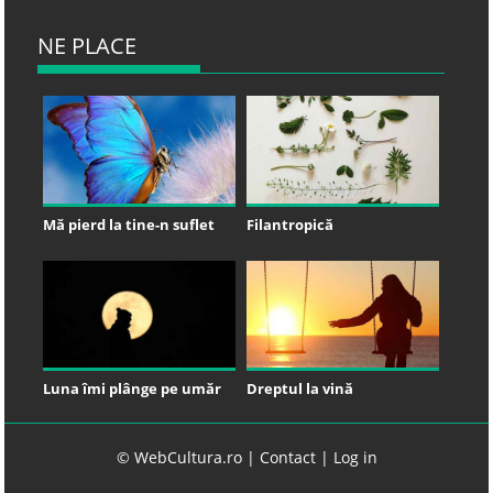
NE PLACE
Mă pierd la tine-n suflet
Filantropică
Luna îmi plânge pe umăr
Dreptul la vină
© WebCultura.ro |
Contact
|
Log in