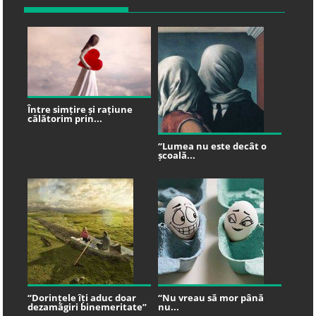
Între simțire și rațiune
călătorim prin...
“Lumea nu este decât o
școală...
“Dorințele îți aduc doar
“Nu vreau să mor până
dezamăgiri binemeritate”
nu...