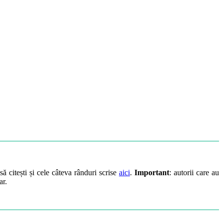
să citești și cele câteva rânduri scrise
aici
.
Important
: autorii care au
ar.