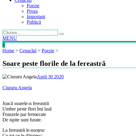
Cenaclul
Poezie
Proza
Important
Publică
MENU
»
Home
>
Cenaclul
>
Poezie
>
Soare peste florile de la fereastră
April 30 2020
Ciuraru Angela
Joacă soarele-n fereastră
Umbre peste flori îmi lasă
Frunzele par fermecate
De ispite sunt furate.
La fereastră le-nsoțesc
Cu tot ce le dăruiesc: