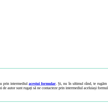
ău prin intermediul
acestui formular
. Și, nu în ultimul rând, te rugăm 
ini de autor sunt rugați să ne contacteze prin intermediul aceluiași formul