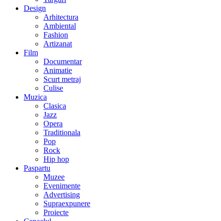
Design
Arhitectura
Ambiental
Fashion
Artizanat
Film
Documentar
Animatie
Scurt metraj
Culise
Muzica
Clasica
Jazz
Opera
Traditionala
Pop
Rock
Hip hop
Paspartu
Muzee
Evenimente
Advertising
Supraexpunere
Proiecte