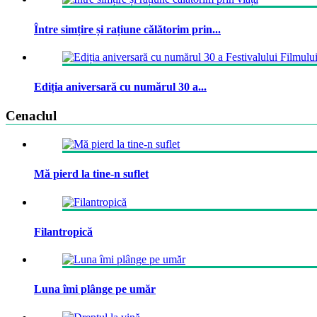
Între simțire și rațiune călătorim prin...
Ediția aniversară cu numărul 30 a...
Cenaclul
Mă pierd la tine-n suflet
Filantropică
Luna îmi plânge pe umăr