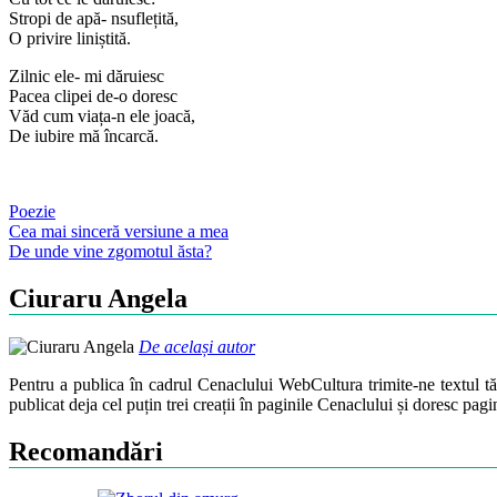
Stropi de apă- nsuflețită,
O privire liniștită.
Zilnic ele- mi dăruiesc
Pacea clipei de-o doresc
Văd cum viața-n ele joacă,
De iubire mă încarcă.
Poezie
Post
Cea mai sinceră versiune a mea
De unde vine zgomotul ăsta?
navigation
Ciuraru Angela
De același autor
Pentru a publica în cadrul Cenaclului WebCultura trimite-ne textul t
publicat deja cel puțin trei creații în paginile Cenaclului și doresc pag
Recomandări