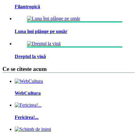
Filantropică
Luna îmi plânge pe umăr
Dreptul la vină
Ce se citeste acum
WebCultura
Fericirea!...