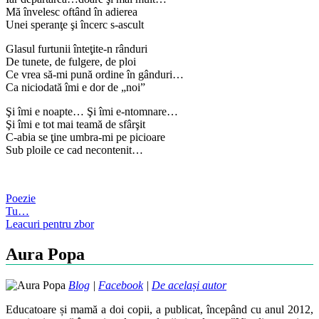
Mă învelesc oftând în adierea
Unei speranţe şi încerc s-ascult
Glasul furtunii înteţite-n rânduri
De tunete, de fulgere, de ploi
Ce vrea să-mi pună ordine în gânduri…
Ca niciodată îmi e dor de „noi”
Şi îmi e noapte… Şi îmi e-ntomnare…
Şi îmi e tot mai teamă de sfârşit
C-abia se ţine umbra-mi pe picioare
Sub ploile ce cad necontenit…
Poezie
Post
Tu…
Leacuri pentru zbor
navigation
Aura Popa
Blog
|
Facebook
|
De același autor
Educatoare și mamă a doi copii, a publicat, începând cu anul 2012,