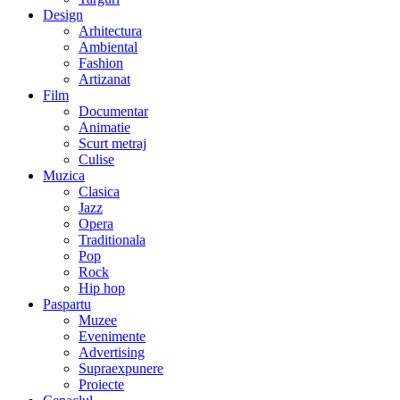
Design
Arhitectura
Ambiental
Fashion
Artizanat
Film
Documentar
Animatie
Scurt metraj
Culise
Muzica
Clasica
Jazz
Opera
Traditionala
Pop
Rock
Hip hop
Paspartu
Muzee
Evenimente
Advertising
Supraexpunere
Proiecte