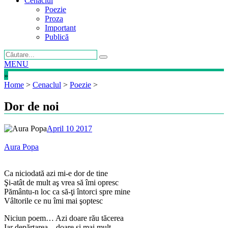
Cenaclul
Poezie
Proza
Important
Publică
MENU
»
Home
>
Cenaclul
>
Poezie
>
Dor de noi
April 10 2017
Aura Popa
Ca niciodată azi mi-e dor de tine
Şi-atât de mult aş vrea să îmi opresc
Pământu-n loc ca să-ţi întorci spre mine
Vâltorile ce nu îmi mai şoptesc
Niciun poem… Azi doare rău tăcerea
Iar depărtarea…doare şi mai mult…