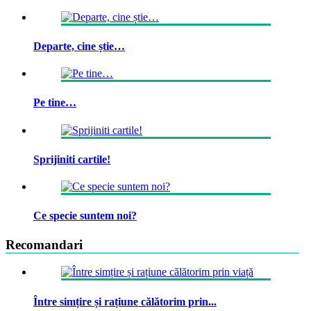
Departe, cine știe…
Pe tine…
Sprijiniti cartile!
Ce specie suntem noi?
Recomandari
Între simțire și rațiune călătorim prin...