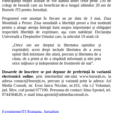
Participanții ediției actuale se vor alătura astfel celor peste 250 de
colegi de breaslă care au beneficiat de-a lungul ultimilor 20 ani de
Bursele JTI pentru Jurnaliști.
Programul este anunțat în fiecare an pe data de 3 mai, Ziua
Mondială a Presei. Ziua mondială a libertății presei a fost instituită
pentru a atrage atenţia întregii lumi asupra importanței și obligaţiei
respectării libertății de exprimare, aşa cum stabilește Declarația
Universală a Drepturilor Omului care, la articolul 19 arată că:
„Orice om are dreptul la libertatea opiniilor și
exprimării; acest drept include libertatea de a avea
opinii fără imixtiune din afară, precum și libertatea de a
căuta, de a primi și de a răspândi informații și idei prin
orice mijloace și independent de frontierele de stat”.
Dosarele de înscriere se pot depune de preferință în variantă
electronică online
, prin intermediul site-ului www.bursejti.ro, la
adresa contact@bursejti.ro, precum și variantă print la adresa: Ad
Media Consult, str. Erou Iancu Nicolae, nr.103, vila i-2 Voluntari,
jud. Ilfov, cod postal 077190. Persoana de contact: Irina Apostol, tel.
0744584620, e–mail irina.apostol@admediaconsult.ro.
Evenimente
JTI Romania
,
Jurnalism