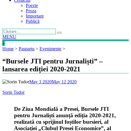
Cenaclul
Poezie
Proza
Important
Publică
MENU
»
Home
>
Paspartu
>
Evenimente
>
“Bursele JTI pentru Jurnaliști” –
lansarea ediției 2020-2021
May 3 2020
May 12 2020
Sorin Tudor
De Ziua Mondială a Presei, Bursele JTI
pentru Jurnaliști anunță ediția 2020-2021,
realizată cu sprijinul foștilor bursieri, al
Asociației „Clubul Presei Economice”, al