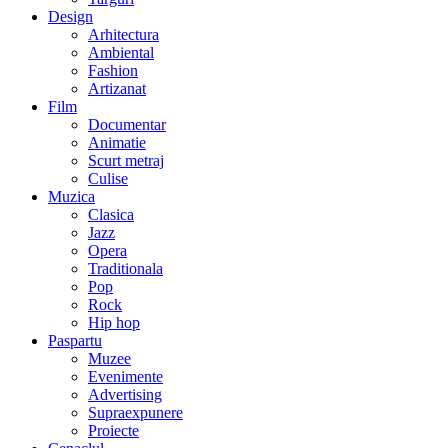
Design
Arhitectura
Ambiental
Fashion
Artizanat
Film
Documentar
Animatie
Scurt metraj
Culise
Muzica
Clasica
Jazz
Opera
Traditionala
Pop
Rock
Hip hop
Paspartu
Muzee
Evenimente
Advertising
Supraexpunere
Proiecte