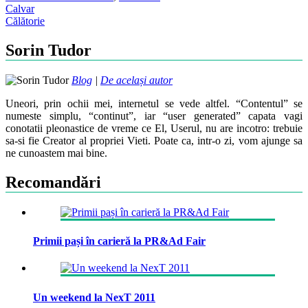
Post
Calvar
Călătorie
navigation
Sorin Tudor
Blog
|
De același autor
Uneori, prin ochii mei, internetul se vede altfel. “Contentul” se
numeste simplu, “continut”, iar “user generated” capata vagi
conotatii pleonastice de vreme ce El, Userul, nu are incotro: trebuie
sa-si fie Creator al propriei Vieti. Poate ca, intr-o zi, vom ajunge sa
ne cunoastem mai bine.
Recomandări
Primii pași în carieră la PR&Ad Fair
Un weekend la NexT 2011