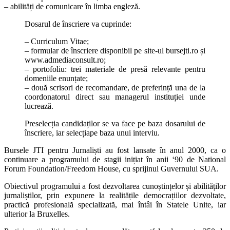
– abilități de comunicare în limba engleză.
Dosarul de înscriere va cuprinde:
– Curriculum Vitae;
– formular de înscriere disponibil pe site-ul bursejti.ro și
www.admediaconsult.ro;
– portofoliu: trei materiale de presă relevante pentru
domeniile enunțate;
– două scrisori de recomandare, de preferință una de la
coordonatorul direct sau managerul instituției unde
lucrează.
Preselecția candidaților se va face pe baza dosarului de
înscriere, iar selecțiape baza unui interviu.
Bursele JTI pentru Jurnaliști au fost lansate în anul 2000, ca o
continuare a programului de stagii inițiat în anii ‘90 de National
Forum Foundation/Freedom House, cu sprijinul Guvernului SUA.
Obiectivul programului a fost dezvoltarea cunoștințelor și abilităților
jurnaliștilor, prin expunere la realitățile democrațiilor dezvoltate,
practică profesională specializată, mai întâi în Statele Unite, iar
ulterior la Bruxelles.