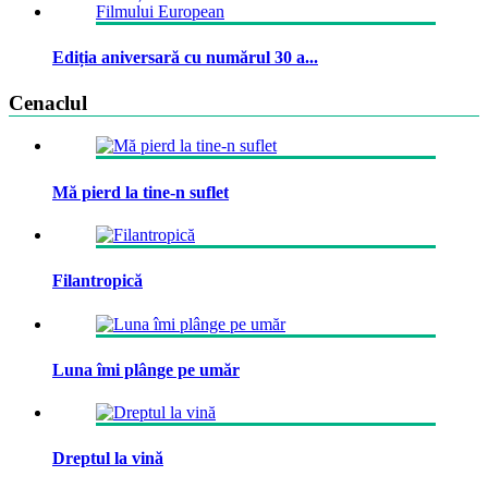
Ediția aniversară cu numărul 30 a...
Cenaclul
Mă pierd la tine-n suflet
Filantropică
Luna îmi plânge pe umăr
Dreptul la vină