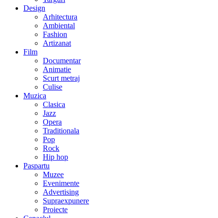
Design
Arhitectura
Ambiental
Fashion
Artizanat
Film
Documentar
Animatie
Scurt metraj
Culise
Muzica
Clasica
Jazz
Opera
Traditionala
Pop
Rock
Hip hop
Paspartu
Muzee
Evenimente
Advertising
Supraexpunere
Proiecte