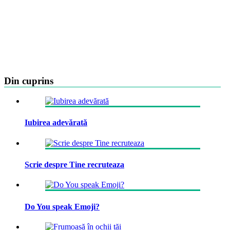
Din cuprins
Iubirea adevărată
Scrie despre Tine recruteaza
Do You speak Emoji?