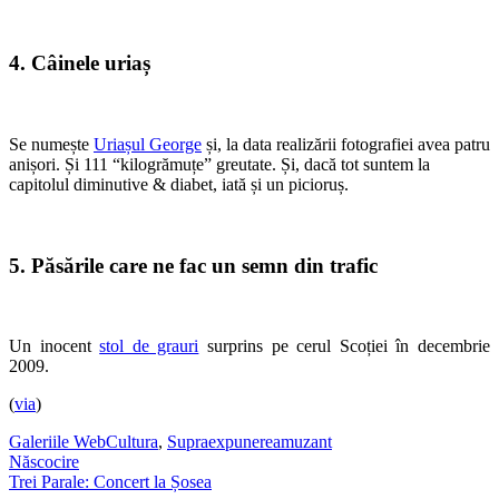
4. Câinele uriaș
Se numește
Uriașul George
și, la data realizării fotografiei avea patru
anișori. Și 111 “kilogrămuțe” greutate. Și, dacă tot suntem la
capitolul diminutive & diabet, iată și un picioruș.
5. Păsările care ne fac un semn din trafic
Un inocent
stol de grauri
surprins pe cerul Scoției în decembrie
2009.
(
via
)
Galeriile WebCultura
,
Supraexpunere
amuzant
Post
Născocire
Trei Parale: Concert la Șosea
navigation