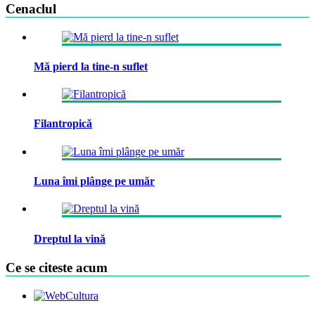
Cenaclul
Mă pierd la tine-n suflet
Filantropică
Luna îmi plânge pe umăr
Dreptul la vină
Ce se citeste acum