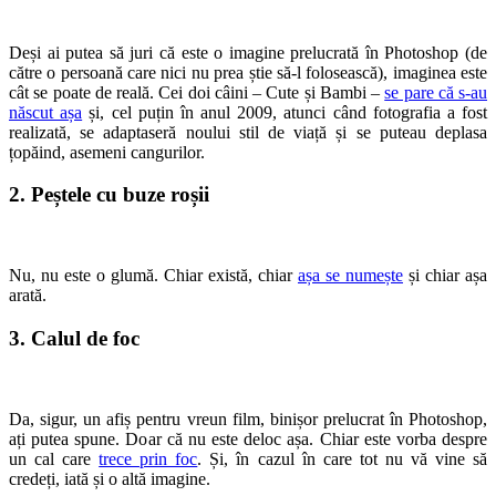
Deși ai putea să juri că este o imagine prelucrată în Photoshop (de
către o persoană care nici nu prea știe să-l folosească), imaginea este
cât se poate de reală. Cei doi câini – Cute și Bambi –
se pare că s-au
născut așa
și, cel puțin în anul 2009, atunci când fotografia a fost
realizată, se adaptaseră noului stil de viață și se puteau deplasa
țopăind, asemeni cangurilor.
2. Peștele cu buze roșii
Nu, nu este o glumă. Chiar există, chiar
așa se numește
și chiar așa
arată.
3. Calul de foc
Da, sigur, un afiș pentru vreun film, binișor prelucrat în Photoshop,
ați putea spune. Doar că nu este deloc așa. Chiar este vorba despre
un cal care
trece prin foc
. Și, în cazul în care tot nu vă vine să
credeți, iată și o altă imagine.