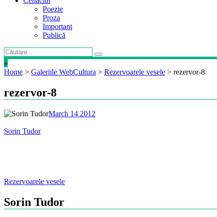
Cenaclul
Poezie
Proza
Important
Publică
»
Home
>
Galeriile WebCultura
>
Rezervoarele vesele
>
rezervor-8
rezervor-8
March 14 2012
Sorin Tudor
Post
Rezervoarele vesele
navigation
Sorin Tudor