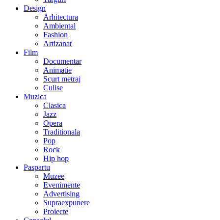
Design
Arhitectura
Ambiental
Fashion
Artizanat
Film
Documentar
Animatie
Scurt metraj
Culise
Muzica
Clasica
Jazz
Opera
Traditionala
Pop
Rock
Hip hop
Paspartu
Muzee
Evenimente
Advertising
Supraexpunere
Proiecte