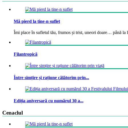
Mă pierd la tine-n suflet
Îmi place în sufletul tău, frumos și trist, uneori doare… până la la
Filantropică
Între simțire și rațiune călătorim prin...
Ediția aniversară cu numărul 30 a...
Cenaclul