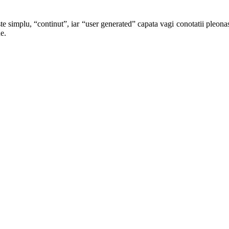
te simplu, “continut”, iar “user generated” capata vagi conotatii pleonast
e.