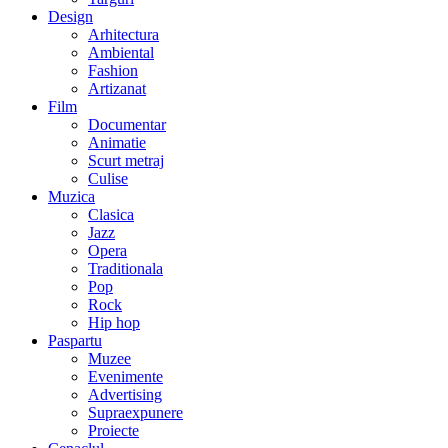
Design
Arhitectura
Ambiental
Fashion
Artizanat
Film
Documentar
Animatie
Scurt metraj
Culise
Muzica
Clasica
Jazz
Opera
Traditionala
Pop
Rock
Hip hop
Paspartu
Muzee
Evenimente
Advertising
Supraexpunere
Proiecte