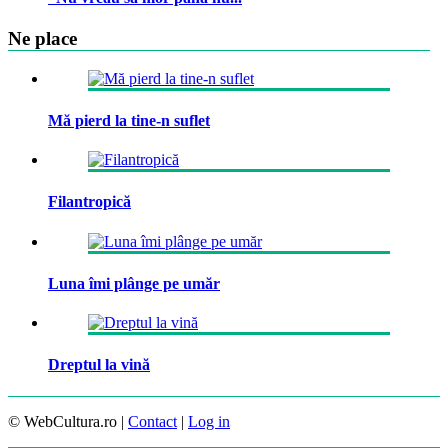
Ne place
Mă pierd la tine-n suflet
Filantropică
Luna îmi plânge pe umăr
Dreptul la vină
© WebCultura.ro |
Contact
|
Log in