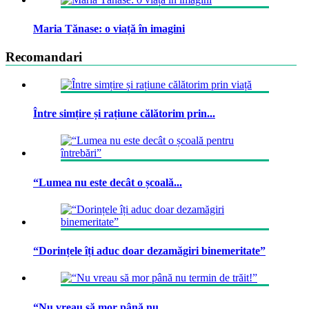
Maria Tănase: o viață în imagini
Recomandari
Între simțire și rațiune călătorim prin...
“Lumea nu este decât o școală...
“Dorințele îți aduc doar dezamăgiri binemeritate”
“Nu vreau să mor până nu...