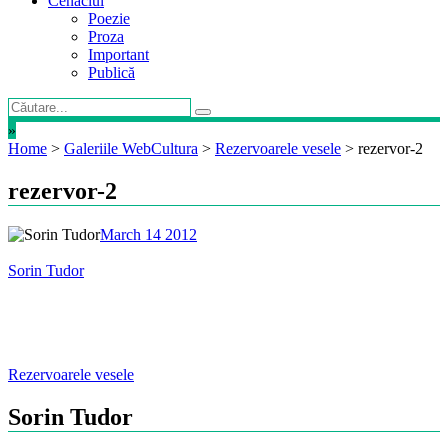
Cenaclul
Poezie
Proza
Important
Publică
»
Home
>
Galeriile WebCultura
>
Rezervoarele vesele
>
rezervor-2
rezervor-2
March 14 2012
Sorin Tudor
Post
Rezervoarele vesele
navigation
Sorin Tudor