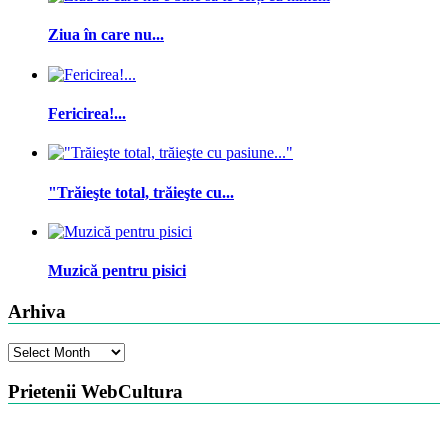
Ziua în care nu...
Fericirea!...
"Trăieşte total, trăieşte cu...
Muzică pentru pisici
Arhiva
Arhiva
Prietenii WebCultura