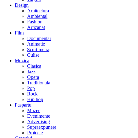
Design
Arhitectura
Ambiental
Fashion
Artizanat
Film
Documentar
Animatie
Scurt metraj
Culise
Muzica
Clasica
Jazz
Opera
Traditionala
Pop
Rock
Hip hop
Paspartu
Muzee
Evenimente
Advertising
Supraexpunere
Proiecte