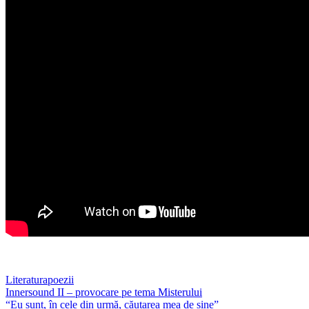
Literatura
poezii
Post
Innersound II – provocare pe tema Misterului
“Eu sunt, în cele din urmă, căutarea mea de sine”