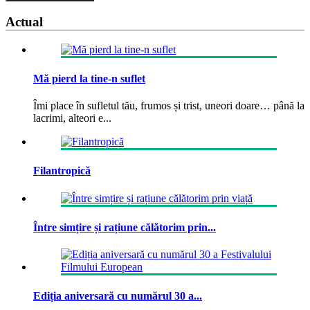
Actual
Mă pierd la tine-n suflet
Îmi place în sufletul tău, frumos și trist, uneori doare… până la
lacrimi, alteori e...
Filantropică
Între simțire și rațiune călătorim prin...
Ediția aniversară cu numărul 30 a...