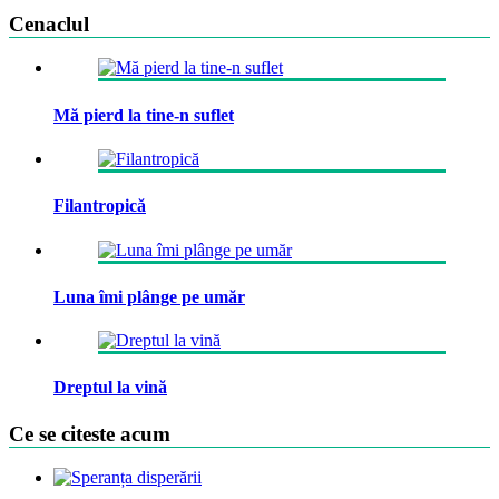
Cenaclul
Mă pierd la tine-n suflet
Filantropică
Luna îmi plânge pe umăr
Dreptul la vină
Ce se citeste acum