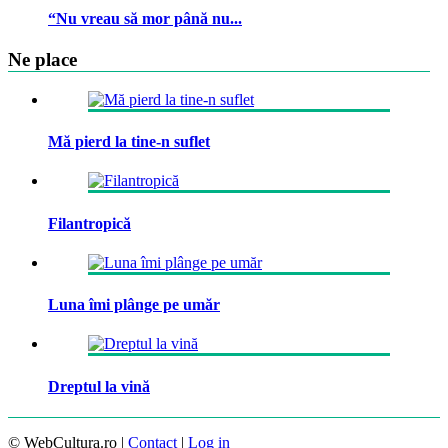
“Nu vreau să mor până nu...
Ne place
Mă pierd la tine-n suflet
Filantropică
Luna îmi plânge pe umăr
Dreptul la vină
© WebCultura.ro |
Contact
|
Log in