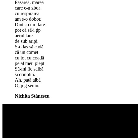
Pasărea, marea
care e-n zbor
cu respirarea
am s-o dobor.
Dintr-o umflare
pot că să-i ţip
aerul tare
de sub aripi.
S-o las să cadă
că un comet
cu tot cu coadă
pe al meu piept.
Să-mi fie salbă
şi crinolin.
Ah, pată albă
O, jeg senin.
Nichita Stănescu