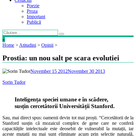
Cenaclul
Poezie
Proza
Important
Publică
»
Home
>
Atitudini
>
Opinii
>
Prostia: un nou salt pe scara evolutiei
November 15 2012
November 30 2013
Sorin Tudor
Inteligența speciei umane e în scădere,
susțin cercetătorii Universității Stanford.
Sau, mai direct spus: oamenii devin tot mai proști. “Cercetătorii de la
Stanford susțin că mozaicul complex de gene care ne conferă
capacitățile intelectuale este deosebit de vulnerabil la mutații, iar
aceste mutații nu mai sunt eliminate acum prin selecție naturală,