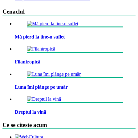
Cenaclul
Mă pierd la tine-n suflet
Filantropică
Luna îmi plânge pe umăr
Dreptul la vină
Ce se citeste acum