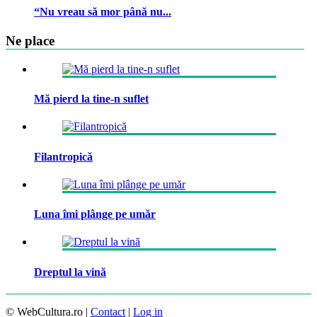
“Nu vreau să mor până nu...
Ne place
Mă pierd la tine-n suflet
Filantropică
Luna îmi plânge pe umăr
Dreptul la vină
© WebCultura.ro |
Contact
|
Log in