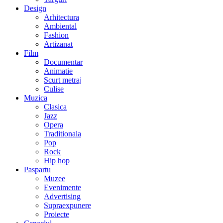
Design
Arhitectura
Ambiental
Fashion
Artizanat
Film
Documentar
Animatie
Scurt metraj
Culise
Muzica
Clasica
Jazz
Opera
Traditionala
Pop
Rock
Hip hop
Paspartu
Muzee
Evenimente
Advertising
Supraexpunere
Proiecte