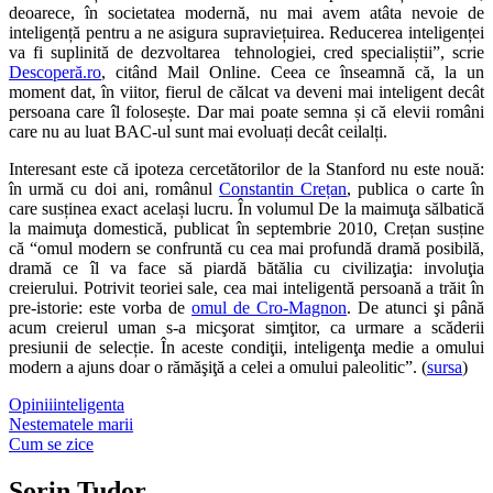
deoarece, în societatea modernă, nu mai avem atâta nevoie de
inteligență pentru a ne asigura supraviețuirea. Reducerea inteligenței
va fi suplinită de dezvoltarea tehnologiei, cred specialiștii”, scrie
Descoperă.ro
, citând Mail Online. Ceea ce înseamnă că, la un
moment dat, în viitor, fierul de călcat va deveni mai inteligent decât
persoana care îl folosește. Dar mai poate semna și că elevii români
care nu au luat BAC-ul sunt mai evoluați decât ceilalți.
Interesant este că ipoteza cercetătorilor de la Stanford nu este nouă:
în urmă cu doi ani, românul
Constantin Crețan
, publica o carte în
care susținea exact același lucru. În volumul De la maimuţa sălbatică
la maimuţa domestică, publicat în septembrie 2010, Crețan susține
că “omul modern se confruntă cu cea mai profundă dramă posibilă,
dramă ce îl va face să piardă bătălia cu civilizaţia: involuţia
creierului. Potrivit teoriei sale, cea mai inteligentă persoană a trăit în
pre-istorie: este vorba de
omul de Cro-Magnon
. De atunci şi până
acum creierul uman s-a micşorat simţitor, ca urmare a scăderii
presiunii de selecție. În aceste condiţii, inteligenţa medie a omului
modern a ajuns doar o rămăşiţă a celei a omului paleolitic”. (
sursa
)
Opinii
inteligenta
Post
Nestematele marii
Cum se zice
navigation
Sorin Tudor