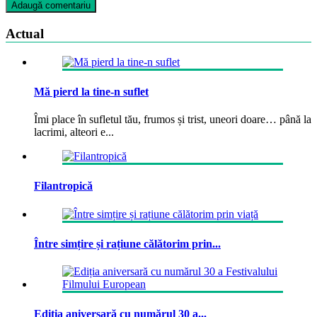
Actual
Mă pierd la tine-n suflet
Îmi place în sufletul tău, frumos și trist, uneori doare… până la
lacrimi, alteori e...
Filantropică
Între simțire și rațiune călătorim prin...
Ediția aniversară cu numărul 30 a...