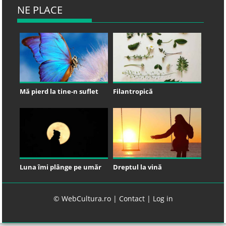
NE PLACE
Mă pierd la tine-n suflet
Filantropică
Luna îmi plânge pe umăr
Dreptul la vină
© WebCultura.ro |
Contact
|
Log in