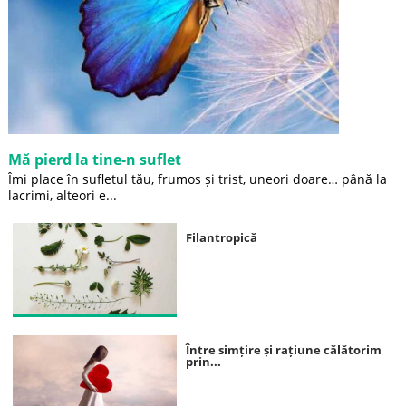
Mă pierd la tine-n suflet
Îmi place în sufletul tău, frumos și trist, uneori doare… până la
lacrimi, alteori e...
Filantropică
Între simțire și rațiune călătorim
prin...