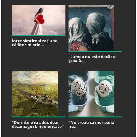
Între simțire și rațiune
călătorim prin...
“Lumea nu este decât o
școală...
“Dorințele îți aduc doar
“Nu vreau să mor până
dezamăgiri binemeritate”
nu...