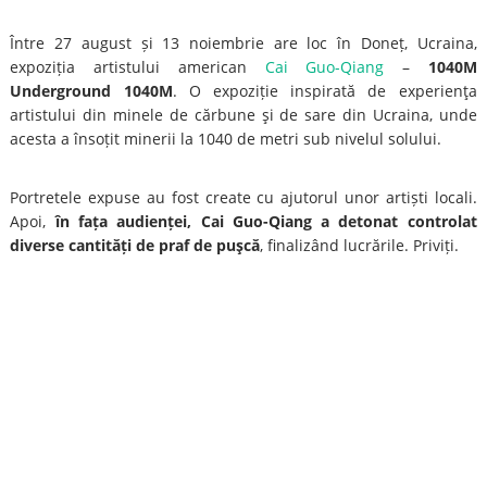
Între 27 august și 13 noiembrie are loc în Doneț, Ucraina,
expoziția artistului american
Cai Guo-Qiang
–
1040M
Underground 1040M
. O expoziție inspirată de experienţa
artistului din minele de cărbune şi de sare din Ucraina, unde
acesta a însoțit minerii la 1040 de metri sub nivelul solului.
Portretele expuse au fost create cu ajutorul unor artiști locali.
Apoi,
în fața audienței, Cai Guo-Qiang a detonat controlat
diverse cantități de praf de puşcă
, finalizând lucrările. Priviți.