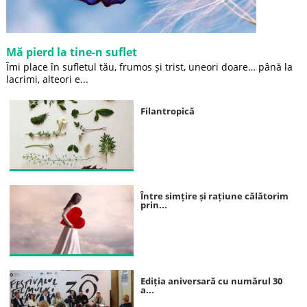
Mă pierd la tine-n suflet
Îmi place în sufletul tău, frumos și trist, uneori doare… până la
lacrimi, alteori e...
Filantropică
Între simțire și rațiune călătorim
prin...
Ediția aniversară cu numărul 30
a...