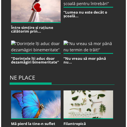
“Lumea nu este decât o
școală...
Între simțire și rațiune
călătorim prin...
“Dorințele îți aduc doar
“Nu vreau să mor până
dezamăgiri binemeritate”
nu...
NE PLACE
Mă pierd la tine-n suflet
Filantropică