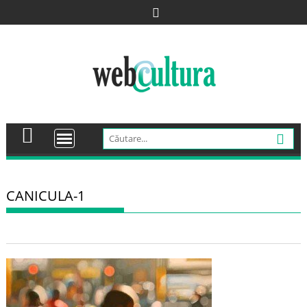
Skip
to
content
CANICULA-1