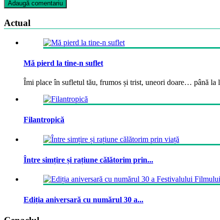
Actual
Mă pierd la tine-n suflet
Îmi place în sufletul tău, frumos și trist, uneori doare… până la la
Filantropică
Între simțire și rațiune călătorim prin...
Ediția aniversară cu numărul 30 a...