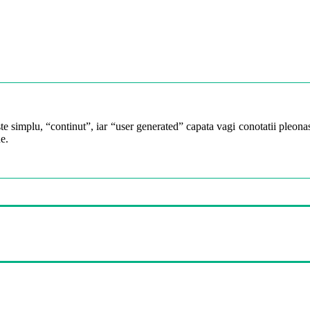
te simplu, “continut”, iar “user generated” capata vagi conotatii pleonast
e.