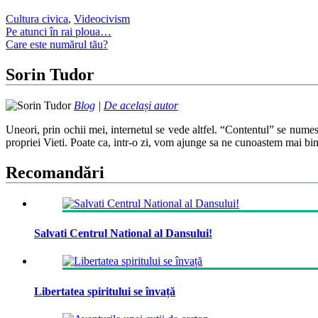
Cultura civica
,
Video
civism
Post
Pe atunci în rai ploua…
Care este numărul tău?
navigation
Sorin Tudor
Blog
|
De același autor
Uneori, prin ochii mei, internetul se vede altfel. “Contentul” se numes
propriei Vieti. Poate ca, intr-o zi, vom ajunge sa ne cunoastem mai bin
Recomandări
Salvati Centrul National al Dansului!
Libertatea spiritului se învață