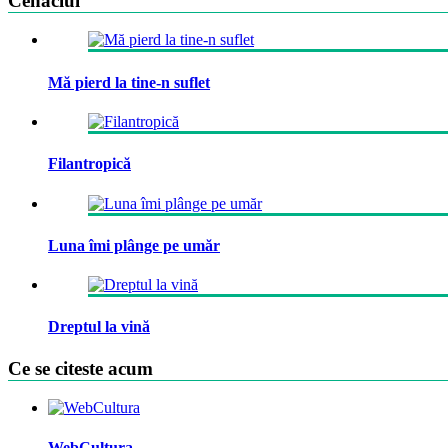
Cenaclul
Mă pierd la tine-n suflet
Filantropică
Luna îmi plânge pe umăr
Dreptul la vină
Ce se citeste acum
WebCultura