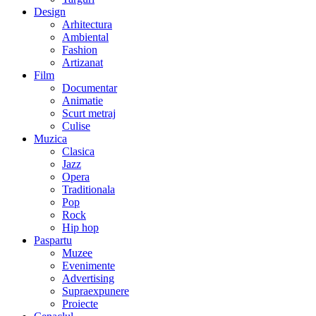
Design
Arhitectura
Ambiental
Fashion
Artizanat
Film
Documentar
Animatie
Scurt metraj
Culise
Muzica
Clasica
Jazz
Opera
Traditionala
Pop
Rock
Hip hop
Paspartu
Muzee
Evenimente
Advertising
Supraexpunere
Proiecte