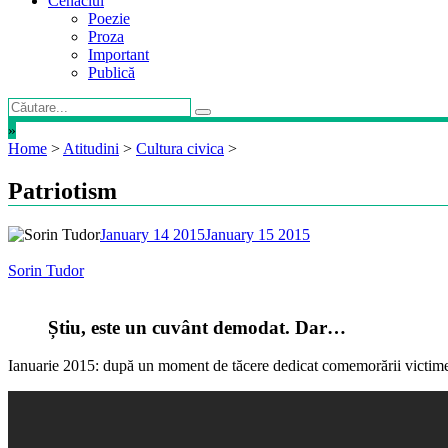
Cenaclul
Poezie
Proza
Important
Publică
»
Home
>
Atitudini
>
Cultura civica
>
Patriotism
January 14 2015
January 15 2015
Sorin Tudor
Știu, este un cuvânt demodat. Dar…
Ianuarie 2015: după un moment de tăcere dedicat comemorării victimel