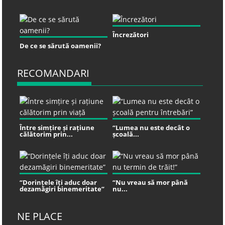
Încrezători
De ce se sărută oamenii?
RECOMANDARI
Între simțire și rațiune
“Lumea nu este decât o
călătorim prin...
școală...
“Dorințele îți aduc doar
“Nu vreau să mor până
dezamăgiri binemeritate”
nu...
NE PLACE