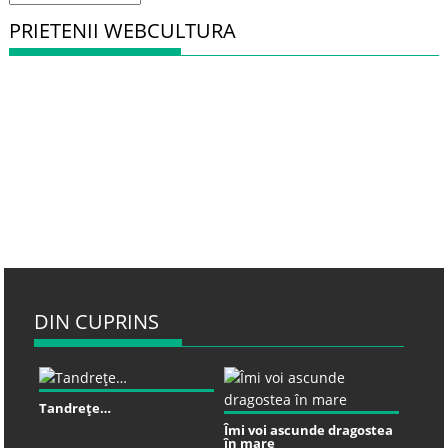
PRIETENII WEBCULTURA
DIN CUPRINS
Tandreţe…
Îmi voi ascunde dragostea
în mare