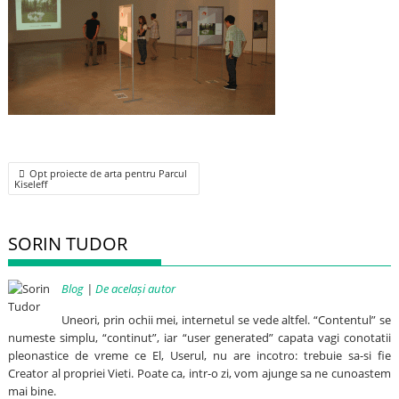
Post
Opt proiecte de arta pentru Parcul
navigation
Kiseleff
SORIN TUDOR
Blog
|
De același autor
Uneori, prin ochii mei, internetul se vede altfel. “Contentul” se
numeste simplu, “continut”, iar “user generated” capata vagi conotatii
pleonastice de vreme ce El, Userul, nu are incotro: trebuie sa-si fie
Creator al propriei Vieti. Poate ca, intr-o zi, vom ajunge sa ne cunoastem
mai bine.