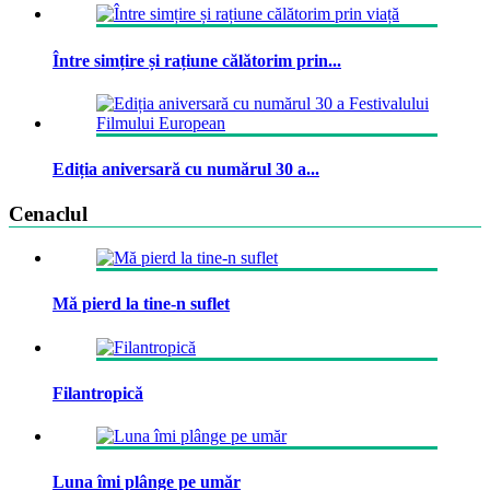
Între simțire și rațiune călătorim prin...
Ediția aniversară cu numărul 30 a...
Cenaclul
Mă pierd la tine-n suflet
Filantropică
Luna îmi plânge pe umăr