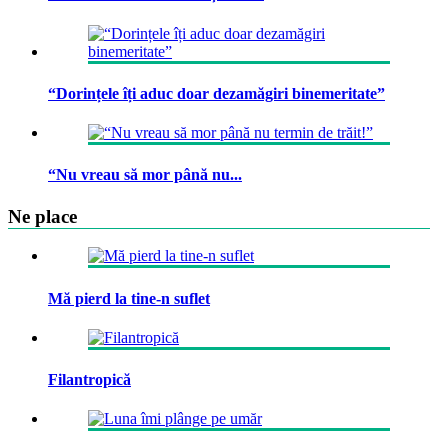
“Dorințele îți aduc doar dezamăgiri binemeritate”
“Nu vreau să mor până nu...
Ne place
Mă pierd la tine-n suflet
Filantropică