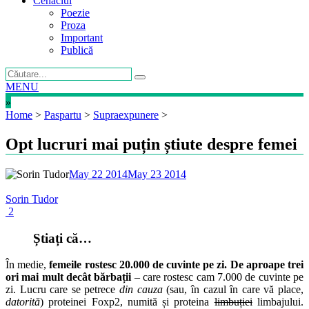
Cenaclul
Poezie
Proza
Important
Publică
MENU
»
Home
>
Paspartu
>
Supraexpunere
>
Opt lucruri mai puțin știute despre femei
May 22 2014
May 23 2014
Sorin Tudor
2
Știați că…
În medie,
femeile rostesc 20.000 de cuvinte pe zi. De aproape trei
ori mai mult decât bărbații
– care rostesc cam 7.000 de cuvinte pe
zi. Lucru care se petrece
din cauza
(sau, în cazul în care vă place,
datorită
) proteinei Foxp2, numită și proteina
limbuției
limbajului.