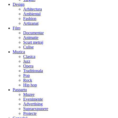
Design
Arhitectura
Ambiental
Fashion
Artizanat
Film
Documentar
Animatie
Scurt metraj
Culise
Muzica
Clasica
Jazz
Opera
Traditionala
Pop
Rock
Hip hop
Paspartu
Muzee
Evenimente
Advertising
Supraexpunere
Proiecte