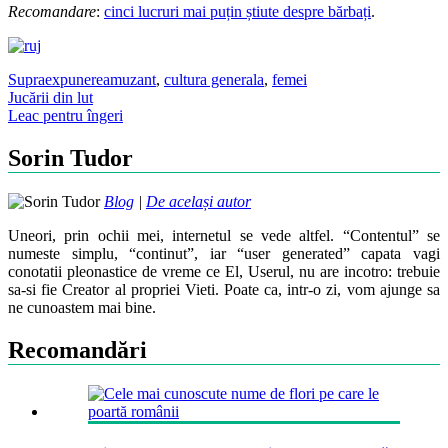
Recomandare
:
cinci lucruri mai puțin știute despre bărbați
.
Supraexpunere
amuzant
,
cultura generala
,
femei
Post
Jucării din lut
Leac pentru îngeri
navigation
Sorin Tudor
Blog
|
De același autor
Uneori, prin ochii mei, internetul se vede altfel. “Contentul” se
numeste simplu, “continut”, iar “user generated” capata vagi
conotatii pleonastice de vreme ce El, Userul, nu are incotro: trebuie
sa-si fie Creator al propriei Vieti. Poate ca, intr-o zi, vom ajunge sa
ne cunoastem mai bine.
Recomandări