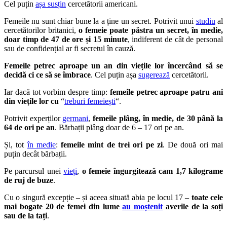
Cel puțin
așa susțin
cercetătorii americani.
Femeile nu sunt chiar bune la a ține un secret. Potrivit unui
studiu
al
cercetătorilor britanici,
o femeie poate păstra un secret, în medie,
doar timp de 47 de ore și 15 minute
, indiferent de cât de personal
sau de confidențial ar fi secretul în cauză.
Femeile petrec aproape un an din viețile lor încercând să se
decidă ci ce să se îmbrace
. Cel puțin așa
sugerează
cercetătorii.
Iar dacă tot vorbim despre timp:
femeile petrec aproape patru ani
din viețile lor cu
“
treburi femeiești
“.
Potrivit experților
germani
,
femeile plâng, în medie, de 30 până la
64 de ori pe an
. Bărbații plâng doar de 6 – 17 ori pe an.
Și, tot
în medie
:
femeile mint de trei ori pe zi
. De două ori mai
puțin decât bărbații.
Pe parcursul unei
vieți
,
o femeie îngurgitează cam 1,7 kilograme
de ruj de buze
.
Cu o singură excepție – și aceea situată abia pe locul 17 –
toate cele
mai bogate 20 de femei din lume
au moștenit
averile de la soți
sau de la tați
.