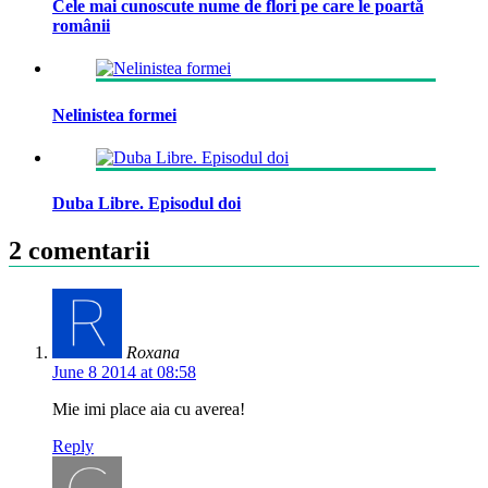
Cele mai cunoscute nume de flori pe care le poartă
românii
Nelinistea formei
Duba Libre. Episodul doi
2 comentarii
Roxana
June 8 2014 at 08:58
Mie imi place aia cu averea!
Reply