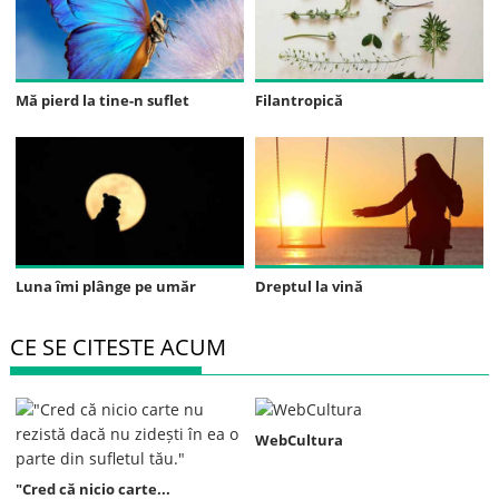
Mă pierd la tine-n suflet
Filantropică
Luna îmi plânge pe umăr
Dreptul la vină
CE SE CITESTE ACUM
WebCultura
"Cred că nicio carte...