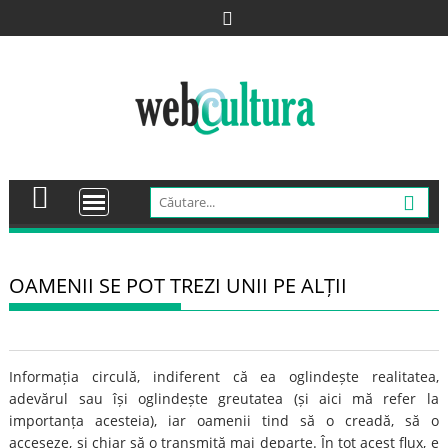
Skip
to
content
OAMENII SE POT TREZI UNII PE ALȚII
Informația circulă, indiferent că ea oglindește realitatea,
adevărul sau își oglindește greutatea (și aici mă refer la
importanța acesteia), iar oamenii tind să o creadă, să o
acceseze, și chiar să o transmită mai departe. În tot acest flux, e