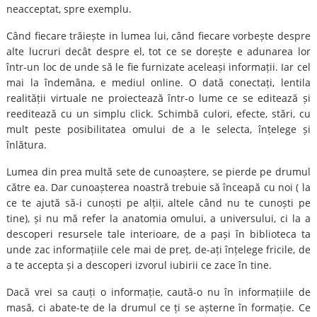
neacceptat, spre exemplu.
Când fiecare trăiește in lumea lui, când fiecare vorbește despre
alte lucruri decât despre el, tot ce se dorește e adunarea lor
într-un loc de unde să le fie furnizate aceleași informații. Iar cel
mai la îndemâna, e mediul online. O dată conectați, lentila
realității virtuale ne proiectează într-o lume ce se editează și
reeditează cu un simplu click. Schimbă culori, efecte, stări, cu
mult peste posibilitatea omului de a le selecta, înțelege și
înlătura.
Lumea din prea multă sete de cunoaștere, se pierde pe drumul
către ea. Dar cunoașterea noastră trebuie să înceapă cu noi ( la
ce te ajută să-i cunoști pe alții, altele când nu te cunoști pe
tine), și nu mă refer la anatomia omului, a universului, ci la a
descoperi resursele tale interioare, de a pași în biblioteca ta
unde zac informațiile cele mai de preț, de-ați înțelege fricile, de
a te accepta și a descoperi izvorul iubirii ce zace în tine.
Dacă vrei sa cauți o informație, caută-o nu în informațiile de
masă, ci abate-te de la drumul ce ți se așterne în formație. Ce