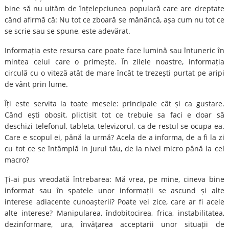
bine să nu uităm de înțelepciunea populară care are dreptate
când afirmă că: Nu tot ce zboară se mănâncă, așa cum nu tot ce
se scrie sau se spune, este adevărat.
Informația este resursa care poate face lumină sau întuneric în
mintea celui care o primește. În zilele noastre, informația
circulă cu o viteză atât de mare încât te trezești purtat pe aripi
de vânt prin lume.
Îți este servita la toate mesele: principale cât și ca gustare.
Când ești obosit, plictisit tot ce trebuie sa faci e doar să
deschizi telefonul, tableta, televizorul, ca de restul se ocupa ea.
Care e scopul ei, până la urmă? Acela de a informa, de a fi la zi
cu tot ce se întâmplă in jurul tău, de la nivel micro până la cel
macro?
Ți-ai pus vreodată întrebarea: Mă vrea, pe mine, cineva bine
informat sau în spatele unor informații se ascund și alte
interese adiacente cunoașterii? Poate vei zice, care ar fi acele
alte interese? Manipularea, îndobitocirea, frica, instabilitatea,
dezinformare, ura, învățarea acceptarii unor situații de