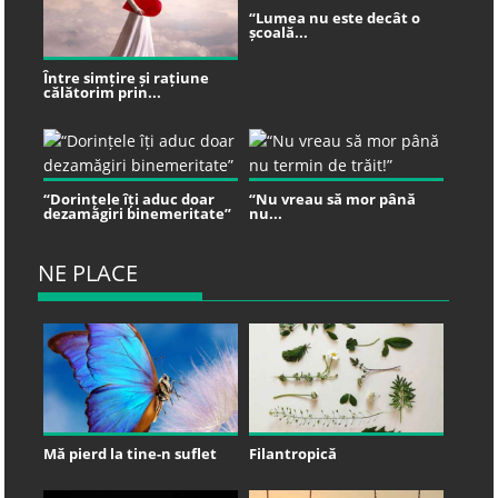
“Lumea nu este decât o
școală...
Între simțire și rațiune
călătorim prin...
“Dorințele îți aduc doar
“Nu vreau să mor până
dezamăgiri binemeritate”
nu...
NE PLACE
Mă pierd la tine-n suflet
Filantropică