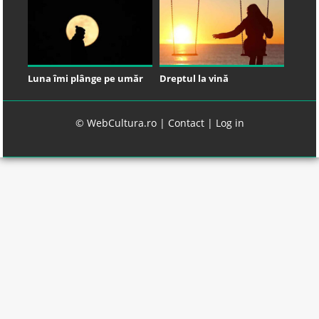
Luna îmi plânge pe umăr
Dreptul la vină
© WebCultura.ro |
Contact
|
Log in