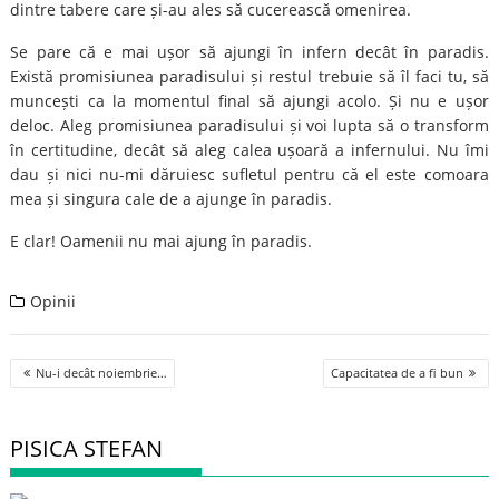
dintre tabere care și-au ales să cucerească omenirea.
Se pare că e mai ușor să ajungi în infern decât în paradis.
Există promisiunea paradisului și restul trebuie să îl faci tu, să
muncești ca la momentul final să ajungi acolo. Și nu e ușor
deloc. Aleg promisiunea paradisului și voi lupta să o transform
în certitudine, decât să aleg calea ușoară a infernului. Nu îmi
dau și nici nu-mi dăruiesc sufletul pentru că el este comoara
mea și singura cale de a ajunge în paradis.
E clar! Oamenii nu mai ajung în paradis.
Opinii
Post
Nu-i decât noiembrie…
Capacitatea de a fi bun
navigation
PISICA STEFAN