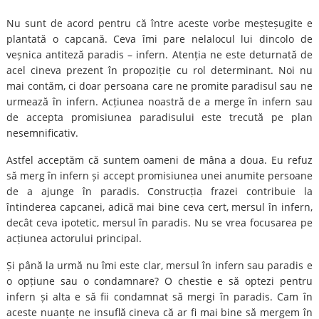
Nu sunt de acord pentru că între aceste vorbe meșteșugite e
plantată o capcană. Ceva îmi pare nelalocul lui dincolo de
veșnica antiteză paradis – infern. Atenția ne este deturnată de
acel cineva prezent în propoziție cu rol determinant. Noi nu
mai contăm, ci doar persoana care ne promite paradisul sau ne
urmează în infern. Acțiunea noastră de a merge în infern sau
de accepta promisiunea paradisului este trecută pe plan
nesemnificativ.
Astfel acceptăm că suntem oameni de mâna a doua. Eu refuz
să merg în infern și accept promisiunea unei anumite persoane
de a ajunge în paradis. Construcția frazei contribuie la
întinderea capcanei, adică mai bine ceva cert, mersul în infern,
decât ceva ipotetic, mersul în paradis. Nu se vrea focusarea pe
acțiunea actorului principal.
Și până la urmă nu îmi este clar, mersul în infern sau paradis e
o opțiune sau o condamnare? O chestie e să optezi pentru
infern și alta e să fii condamnat să mergi în paradis. Cam în
aceste nuanțe ne insuflă cineva că ar fi mai bine să mergem în