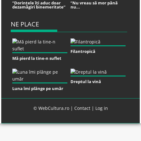
“Dorințele îți aduc doar
“Nu vreau să mor până
dezamăgiri binemeritate”
nu...
NE PLACE
Filantropică
Mă pierd la tine-n suflet
Dreptul la vină
Luna îmi plânge pe umăr
© WebCultura.ro |
Contact
|
Log in