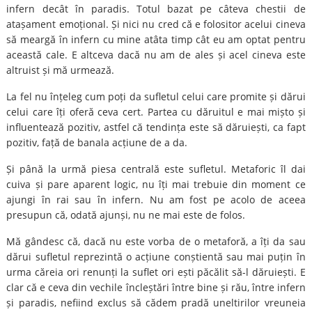
infern decât în paradis. Totul bazat pe câteva chestii de
atașament emoțional. Și nici nu cred că e folositor acelui cineva
să meargă în infern cu mine atâta timp cât eu am optat pentru
această cale. E altceva dacă nu am de ales și acel cineva este
altruist și mă urmează.
La fel nu înțeleg cum poți da sufletul celui care promite și dărui
celui care îți oferă ceva cert. Partea cu dăruitul e mai mișto și
influentează pozitiv, astfel că tendința este să dăruiești, ca fapt
pozitiv, față de banala acțiune de a da.
Și până la urmă piesa centrală este sufletul. Metaforic îl dai
cuiva și pare aparent logic, nu îți mai trebuie din moment ce
ajungi în rai sau în infern. Nu am fost pe acolo de aceea
presupun că, odată ajunși, nu ne mai este de folos.
Mă gândesc că, dacă nu este vorba de o metaforă, a îți da sau
dărui sufletul reprezintă o acțiune conștientă sau mai puțin în
urma căreia ori renunți la suflet ori ești păcălit să-l dăruiești. E
clar că e ceva din vechile încleștări între bine și rău, între infern
și paradis, nefiind exclus să cădem pradă uneltirilor vreuneia