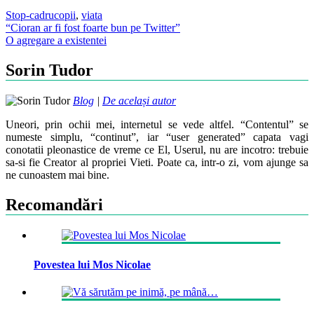
Stop-cadru
copii
,
viata
Post
“Cioran ar fi fost foarte bun pe Twitter”
O agregare a existentei
navigation
Sorin Tudor
Blog
|
De același autor
Uneori, prin ochii mei, internetul se vede altfel. “Contentul” se
numeste simplu, “continut”, iar “user generated” capata vagi
conotatii pleonastice de vreme ce El, Userul, nu are incotro: trebuie
sa-si fie Creator al propriei Vieti. Poate ca, intr-o zi, vom ajunge sa
ne cunoastem mai bine.
Recomandări
Povestea lui Mos Nicolae