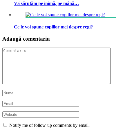
Vă sărutăm pe inimă, pe mână…
Ce le voi spune copiilor mei despre regi?
Adaugă comentariu
Notify me of follow-up comments by email.