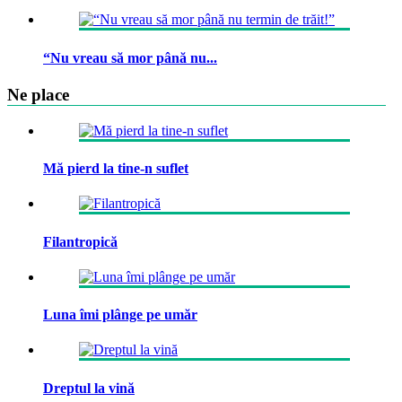
“Nu vreau să mor până nu...
Ne place
Mă pierd la tine-n suflet
Filantropică
Luna îmi plânge pe umăr
Dreptul la vină