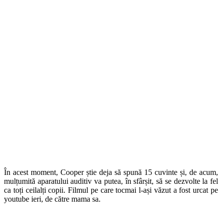
În acest moment, Cooper știe deja să spună 15 cuvinte și, de acum,
mulțumită aparatului auditiv va putea, în sfârșit, să se dezvolte la fel
ca toți ceilalți copii. Filmul pe care tocmai l-ași văzut a fost urcat pe
youtube ieri, de către mama sa.