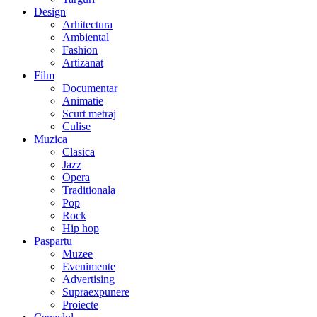
Design
Arhitectura
Ambiental
Fashion
Artizanat
Film
Documentar
Animatie
Scurt metraj
Culise
Muzica
Clasica
Jazz
Opera
Traditionala
Pop
Rock
Hip hop
Paspartu
Muzee
Evenimente
Advertising
Supraexpunere
Proiecte