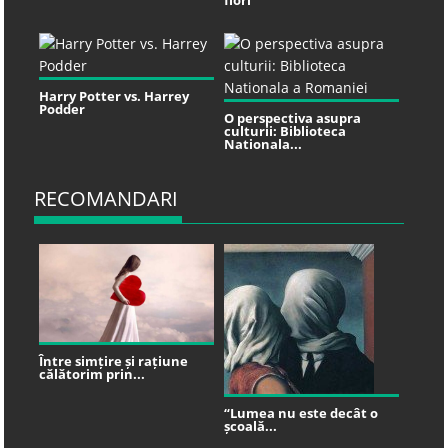
flori
Harry Potter vs. Harrey
Podder
O perspectiva asupra
culturii: Biblioteca
Nationala...
RECOMANDARI
Între simțire și rațiune
călătorim prin...
“Lumea nu este decât o
școală...