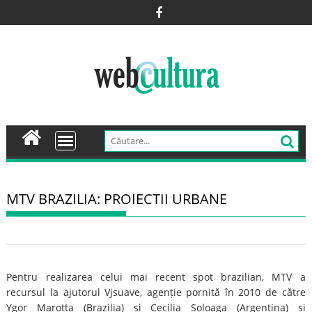
Skip
to
content
MTV BRAZILIA: PROIECTII URBANE
Pentru realizarea celui mai recent spot brazilian, MTV a
recursul la ajutorul Vjsuave, agenție pornită în 2010 de către
Ygor Marotta (Brazilia) și Cecilia Soloaga (Argentina) și