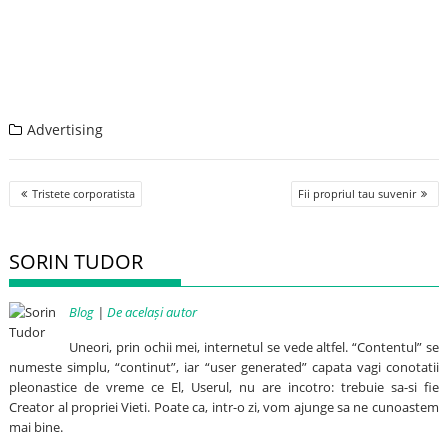
Advertising
Post
Tristete corporatista
Fii propriul tau suvenir
navigation
SORIN TUDOR
Blog
|
De același autor
Uneori, prin ochii mei, internetul se vede altfel. “Contentul” se
numeste simplu, “continut”, iar “user generated” capata vagi conotatii
pleonastice de vreme ce El, Userul, nu are incotro: trebuie sa-si fie
Creator al propriei Vieti. Poate ca, intr-o zi, vom ajunge sa ne cunoastem
mai bine.