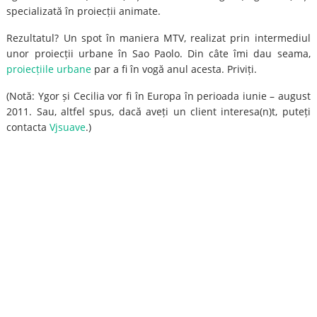
specializată în proiecții animate.
Rezultatul? Un spot în maniera MTV, realizat prin intermediul
unor proiecții urbane în Sao Paolo. Din câte îmi dau seama,
proiecțiile urbane
par a fi în vogă anul acesta. Priviți.
(Notă: Ygor și Cecilia vor fi în Europa în perioada iunie – august
2011. Sau, altfel spus, dacă aveți un client interesa(n)t, puteți
contacta
Vjsuave
.)