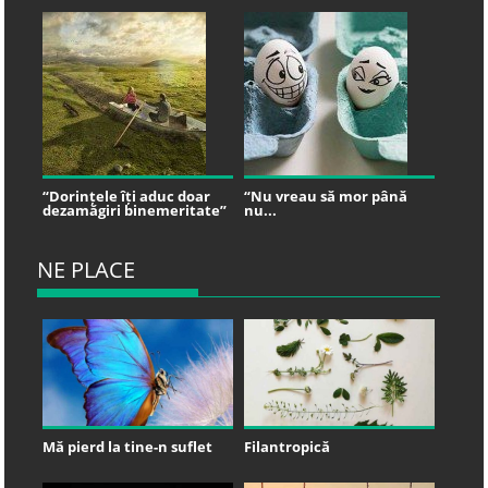
“Dorințele îți aduc doar
“Nu vreau să mor până
dezamăgiri binemeritate”
nu...
NE PLACE
Mă pierd la tine-n suflet
Filantropică