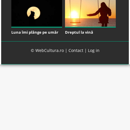
Luna îmi plânge pe umăr
Dreptul la vină
© WebCultura.ro |
Contact
|
Log in