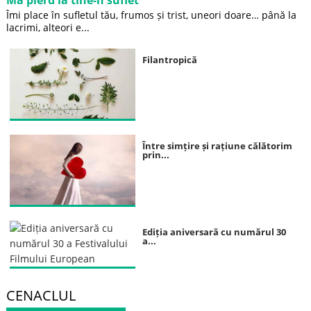
Mă pierd la tine-n suflet
Îmi place în sufletul tău, frumos și trist, uneori doare… până la
lacrimi, alteori e...
Filantropică
Între simțire și rațiune călătorim
prin...
Ediția aniversară cu numărul 30
a...
CENACLUL