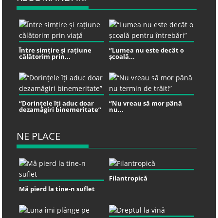
Între simțire și rațiune
“Lumea nu este decât o
călătorim prin...
școală...
“Dorințele îți aduc doar
“Nu vreau să mor până
dezamăgiri binemeritate”
nu...
NE PLACE
Filantropică
Mă pierd la tine-n suflet