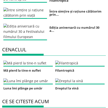
Filantropică
Între simțire și rațiune călătorim
prin...
Ediția aniversară cu numărul 30
a...
CENACLUL
Mă pierd la tine-n suflet
Filantropică
Luna îmi plânge pe umăr
Dreptul la vină
CE SE CITESTE ACUM