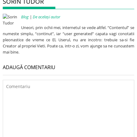
SORIN TUDOR
Blog
|
De același autor
Uneori, prin ochii mei, internetul se vede altfel. “Contentul” se
numeste simplu, “continut”, iar “user generated” capata vagi conotatii
pleonastice de vreme ce El, Userul, nu are incotro: trebuie sa-si fie
Creator al propriei Vieti. Poate ca, intr-o zi, vom ajunge sa ne cunoastem
mai bine.
ADAUGĂ COMENTARIU