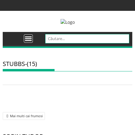
Skip
to
content
STUBBS-(15)
Post
Mai multi cai frumosi
navigation