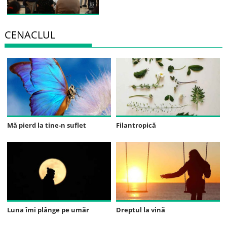
CENACLUL
Mă pierd la tine-n suflet
Filantropică
Luna îmi plânge pe umăr
Dreptul la vină