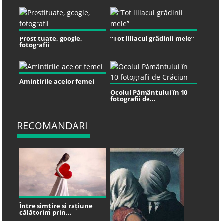
Prostituate, google,
“Tot liliacul grădinii mele”
fotografii
Amintirile acelor femei
Ocolul Pământului în 10
fotografii de...
RECOMANDARI
Între simțire și rațiune
călătorim prin...