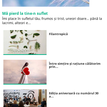
Mă pierd la tine-n suflet
Îmi place în sufletul tău, frumos și trist, uneori doare… până la
lacrimi, alteori e...
Filantropică
Între simțire și rațiune călătorim
prin...
Ediția aniversară cu numărul 30
a...