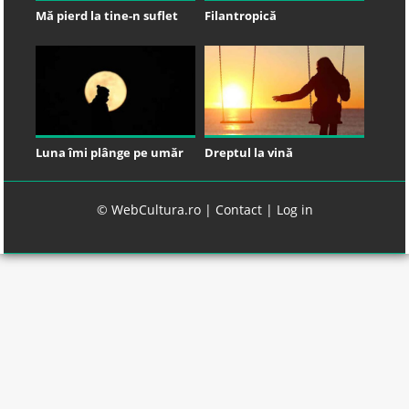
Mă pierd la tine-n suflet
Filantropică
Luna îmi plânge pe umăr
Dreptul la vină
© WebCultura.ro |
Contact
|
Log in