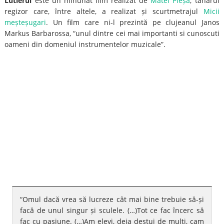
Lutierul
este un minunat film realizat de
Matei Pleșa
, tânărul
regizor care, între altele, a realizat și scurtmetrajul
Micii
meșteșugari
. Un film care ni-l prezintă pe clujeanul Janos
Markus Barbarossa, “unul dintre cei mai importanti si cunoscuti
oameni din domeniul instrumentelor muzicale”.
“Omul dacă vrea să lucreze cât mai bine trebuie să-și
facă de unul singur și sculele. (…)Tot ce fac încerc să
fac cu pasiune. (…)Am elevi, deja destui de mulți, cam