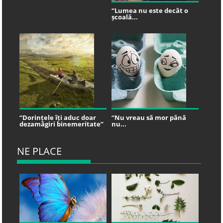
“Lumea nu este decât o
școală...
“Dorințele îți aduc doar
“Nu vreau să mor până
dezamăgiri binemeritate”
nu...
NE PLACE