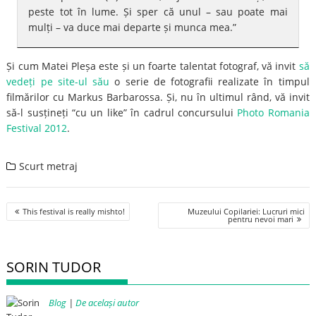
peste tot în lume. Și sper că unul – sau poate mai
mulți – va duce mai departe și munca mea.”
Și cum Matei Pleșa este și un foarte talentat fotograf, vă invit
să
vedeți pe site-ul său
o serie de fotografii realizate în timpul
filmărilor cu Markus Barbarossa. Și, nu în ultimul rând, vă invit
să-l susțineți “cu un like” în cadrul concursului
Photo Romania
Festival 2012
.
Scurt metraj
Post
This festival is really mishto!
Muzeului Copilariei: Lucruri mici
navigation
pentru nevoi mari
SORIN TUDOR
Blog
|
De același autor