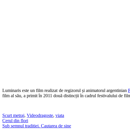
Luminaris este un film realizat de regizorul și animatorul argentinian
P
film al său, a primit în 2011 două distincții în cadrul festivalului de f
Scurt metraj
,
Video
dragoste
,
viata
Post
Cerul din flori
Sub semnul traditiei. Cautarea de sine
navigation