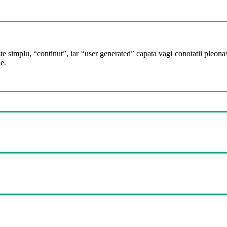
te simplu, “continut”, iar “user generated” capata vagi conotatii pleonast
e.