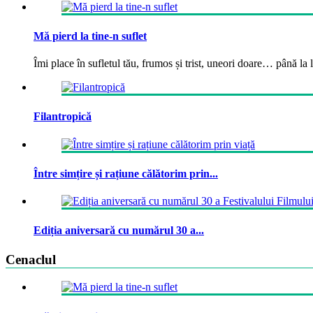
Mă pierd la tine-n suflet
Îmi place în sufletul tău, frumos și trist, uneori doare… până la la
Filantropică
Între simțire și rațiune călătorim prin...
Ediția aniversară cu numărul 30 a...
Cenaclul