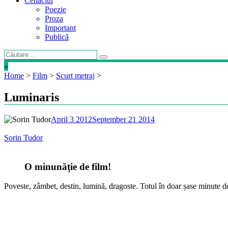
Cenaclul
Poezie
Proza
Important
Publică
»
Home
>
Film
>
Scurt metraj
>
Luminaris
April 3 2012
September 21 2014
Sorin Tudor
O minunăție de film!
Poveste, zâmbet, destin, lumină, dragoste. Totul în doar șase minute de 