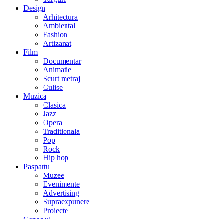
Design
Arhitectura
Ambiental
Fashion
Artizanat
Film
Documentar
Animatie
Scurt metraj
Culise
Muzica
Clasica
Jazz
Opera
Traditionala
Pop
Rock
Hip hop
Paspartu
Muzee
Evenimente
Advertising
Supraexpunere
Proiecte