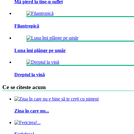
Mă pierd la tine-n suflet
Filantropică
Luna îmi plânge pe umăr
Dreptul la vină
Ce se citeste acum
Ziua în care nu...