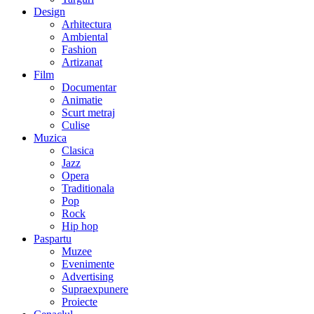
Design
Arhitectura
Ambiental
Fashion
Artizanat
Film
Documentar
Animatie
Scurt metraj
Culise
Muzica
Clasica
Jazz
Opera
Traditionala
Pop
Rock
Hip hop
Paspartu
Muzee
Evenimente
Advertising
Supraexpunere
Proiecte