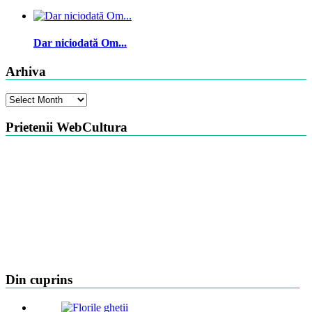
Dar niciodată Om...
Arhiva
Arhiva
Prietenii WebCultura
Din cuprins