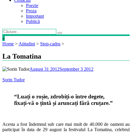
Cenaclul
Poezie
Proza
Important
Publică
»
Home
>
Atitudini
>
Stop-cadru
>
La Tomatina
August 31 2012
September 3 2012
Sorin Tudor
“Luați o roșie, zdrobiți-o între degete,
fixați-vă o țintă și aruncați fără cruțare.”
Acesta a fost îndemnul sub care mai mult de 40.000 de oameni au
participat în data de 29 august la festivalul La Tomatina, celebrul