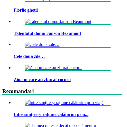
Florile gheții
Talentatul domn Janson Beaumont
Cele doua zile…
Ziua în care au zburat cocorii
Recomandari
Între simțire și rațiune călătorim prin...