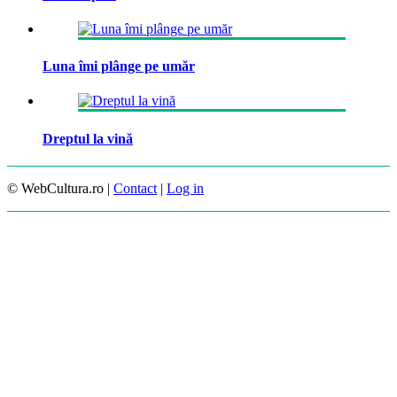
Luna îmi plânge pe umăr
Dreptul la vină
© WebCultura.ro |
Contact
|
Log in