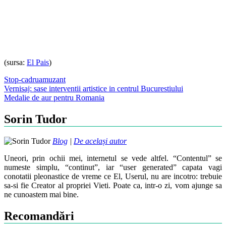
(sursa:
El Pais
)
Stop-cadru
amuzant
Post
Vernisaj: sase interventii artistice in centrul Bucurestiului
Medalie de aur pentru Romania
navigation
Sorin Tudor
Blog
|
De același autor
Uneori, prin ochii mei, internetul se vede altfel. “Contentul” se
numeste simplu, “continut”, iar “user generated” capata vagi
conotatii pleonastice de vreme ce El, Userul, nu are incotro: trebuie
sa-si fie Creator al propriei Vieti. Poate ca, intr-o zi, vom ajunge sa
ne cunoastem mai bine.
Recomandări