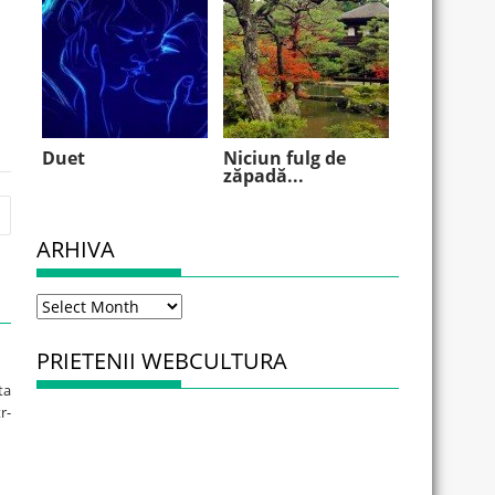
Duet
Niciun fulg de
zăpadă...
ARHIVA
Arhiva
PRIETENII WEBCULTURA
ta
r-