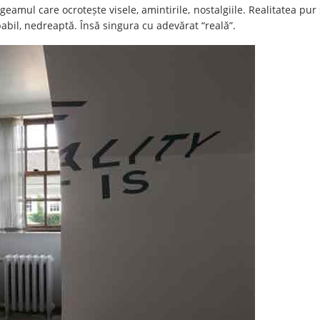
eamul care ocrotește visele, amintirile, nostalgiile. Realitatea pur 
abil, nedreaptă. Însă singura cu adevărat “reală”.