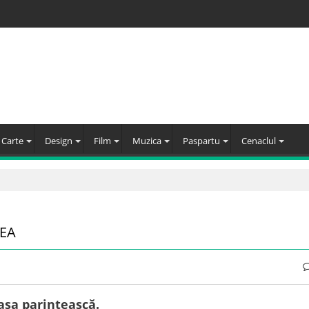
Carte
Design
Film
Muzica
Paspartu
Cenaclul
 EA
casa parintească.