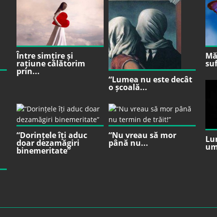
Între simțire și
Mă 
rațiune călătorim
suf
prin...
“Lumea nu este decât
o școală...
“Dorințele îți aduc
“Nu vreau să mor
Lu
doar dezamăgiri
până nu...
um
binemeritate”