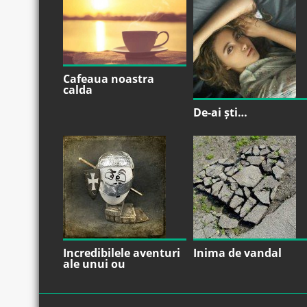
Cafeaua noastra
calda
De-ai ști…
Incredibilele aventuri
Inima de vandal
ale unui ou