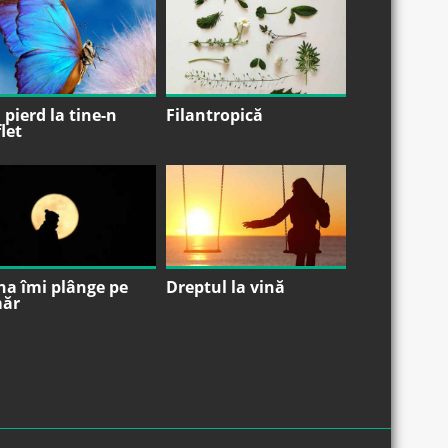
pierd la tine-n
Filantropică
let
na îmi plânge pe
Dreptul la vină
ăr