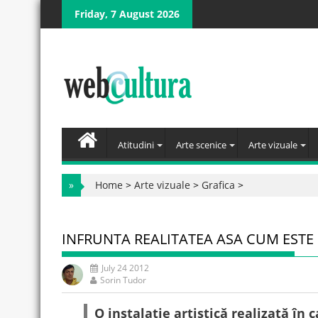
Skip
Friday, 7 August 2026
to
content
Atitudini
Arte scenice
Arte vizuale
»
Home
>
Arte vizuale
>
Grafica
>
INFRUNTA REALITATEA ASA CUM ESTE
July 24 2012
Sorin Tudor
O instalație artistică realizată în 