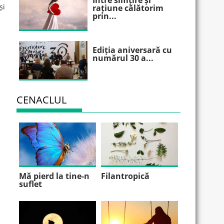
Între simțire și
și
rațiune călătorim
prin...
Ediția aniversară cu
numărul 30 a...
CENACLUL
Mă pierd la tine-n
Filantropică
suflet