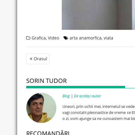
Grafica
,
Video
arta anamorfica
,
viata
Post
Orasul
navigation
SORIN TUDOR
Blog
|
De același autor
Uneori, prin ochii mei, internetul se ved
vagi conotatii pleonastice de vreme ce El, 
o zi, vom ajunge sa ne cunoastem mai bi
RECOMANDĂRI