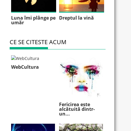
Luna îmi plânge pe
Dreptul la vină
umăr
CE SE CITESTE ACUM
WebCultura
Fericirea este
alcătuită dintr-
un...