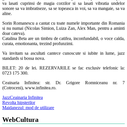
va lasati cuprinsi de magia corzilor si sa lasati vibratia undelor
sonore sa va imbratiseze, sa se topeasca in voi, sa va mangaie, sa va
aline.
Sorin Romanescu a cantat cu toate numele importante din Romania
si nu numai (Nicolas Simion, Luiza Zan, Alex Man, pentru a aminti
doar cateva).
Catalina Beta are un timbru de catifea, inconfundabil, o voce calda,
curata, emotionanta, trezind profunzimi.
Va invitam sa ascultati cantece cunoscute si iubite in lume, jazz
standards si bossa nova.
BILET: 20 de lei. REZERVARILE se fac exclusiv telefonic la:
0723 175 300.
Ceainaria Infinitea: str. Dr. Grigore Romniceanu nr. 7
(Cotroceni), www.infinitea.ro.
Jazz
Ceainaria Infinitea
Post
Revolta hipsterilor
Maidanezul: mod de utilizare
navigation
WebCultura