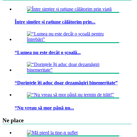
Între simțire și rațiune călătorim prin...
“Lumea nu este decât o școală...
“Dorințele îți aduc doar dezamăgiri binemeritate”
“Nu vreau să mor până nu...
Ne place