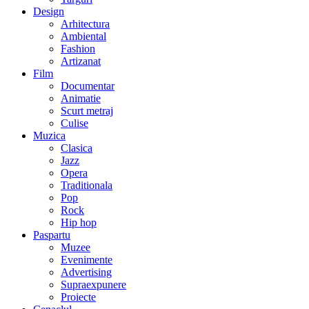
Design
Arhitectura
Ambiental
Fashion
Artizanat
Film
Documentar
Animatie
Scurt metraj
Culise
Muzica
Clasica
Jazz
Opera
Traditionala
Pop
Rock
Hip hop
Paspartu
Muzee
Evenimente
Advertising
Supraexpunere
Proiecte