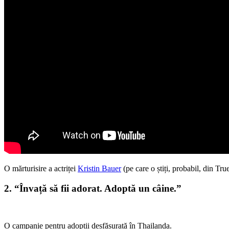
O mărturisire a actriței
Kristin Bauer
(pe care o știți, probabil, din T
2. “Învață să fii adorat. Adoptă un câine.”
O campanie pentru adopții desfășurată în Thailanda.