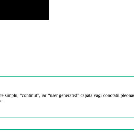
te simplu, “continut”, iar “user generated” capata vagi conotatii pleonast
e.