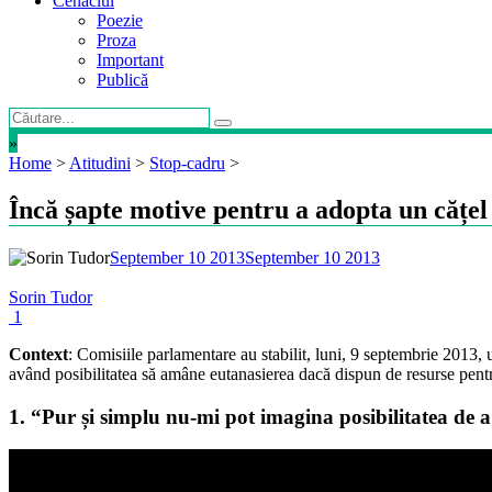
Cenaclul
Poezie
Proza
Important
Publică
»
Home
>
Atitudini
>
Stop-cadru
>
Încă șapte motive pentru a adopta un cățel
September 10 2013
September 10 2013
Sorin Tudor
1
Context
: Comisiile parlamentare au stabilit, luni, 9 septembrie 2013, u
având posibilitatea să amâne eutanasierea dacă dispun de resurse pentr
1. “Pur și simplu nu-mi pot imagina posibilitatea de a