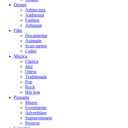
Design
Arhitectura
Ambiental
Fashion
Artizanat
Film
Documentar
Animatie
Scurt metraj
Culise
Muzica
Clasica
Jazz
Opera
Traditionala
Pop
Rock
Hip hop
Paspartu
Muzee
Evenimente
Advertising
Supraexpunere
Proiecte