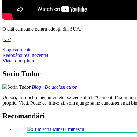
O altă campanie pentru adopții din SUA.
(
via
)
Stop-cadru
caini
Post
Redobândirea inocenței
Viața: o respirare
navigation
Sorin Tudor
Blog
|
De același autor
Uneori, prin ochii mei, internetul se vede altfel. “Contentul” se numes
propriei Vieti. Poate ca, intr-o zi, vom ajunge sa ne cunoastem mai bin
Recomandări