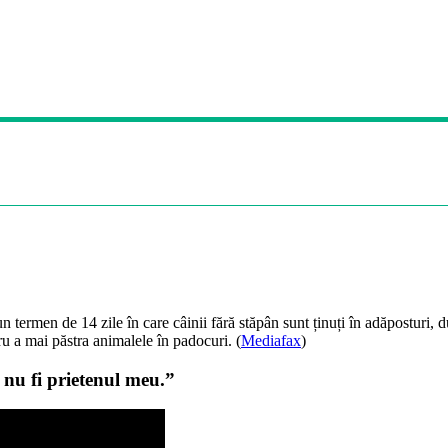
n termen de 14 zile în care câinii fără stăpân sunt ținuți în adăposturi, du
u a mai păstra animalele în padocuri. (
Mediafax
)
 nu fi prietenul meu.”