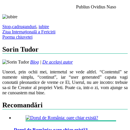
Publius Ovidius Naso
Stop-cadru
ganduri
,
iubire
Post
Ziua Internațională a Fericirii
Poema chiuvetei
navigation
Sorin Tudor
Blog
|
De același autor
Uneori, prin ochii mei, internetul se vede altfel. “Contentul” se
numeste simplu, “continut”, iar “user generated” capata vagi
conotatii pleonastice de vreme ce El, Userul, nu are incotro: trebuie
sa-si fie Creator al propriei Vieti. Poate ca, intr-o zi, vom ajunge sa
ne cunoastem mai bine.
Recomandări
Dorul de România: oare chiar există?