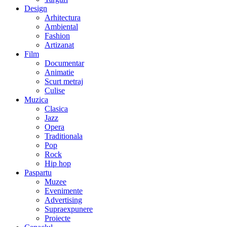
Design
Arhitectura
Ambiental
Fashion
Artizanat
Film
Documentar
Animatie
Scurt metraj
Culise
Muzica
Clasica
Jazz
Opera
Traditionala
Pop
Rock
Hip hop
Paspartu
Muzee
Evenimente
Advertising
Supraexpunere
Proiecte