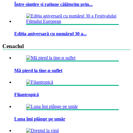
Între simțire și rațiune călătorim prin...
Ediția aniversară cu numărul 30 a...
Cenaclul
Mă pierd la tine-n suflet
Filantropică
Luna îmi plânge pe umăr