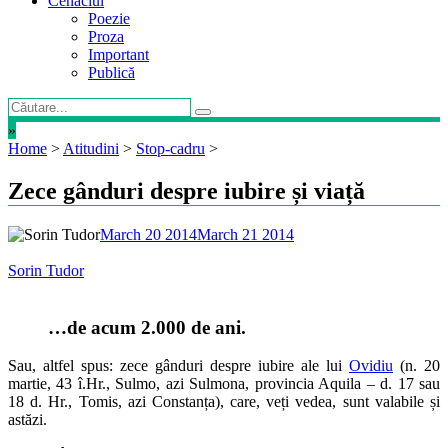
Cenaclul
Poezie
Proza
Important
Publică
»
Home
>
Atitudini
>
Stop-cadru
>
Zece gânduri despre iubire și viață
March 20 2014
March 21 2014
Sorin Tudor
…de acum 2.000 de ani.
Sau, altfel spus: zece gânduri despre iubire ale lui
Ovidiu
(n. 20
martie, 43 î.Hr., Sulmo, azi Sulmona, provincia Aquila – d. 17 sau
18 d. Hr., Tomis, azi Constanța), care, veți vedea, sunt valabile și
astăzi.