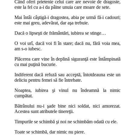
Când oferi prietenie celui care are nevoie de dragoste,
este la fel cu a-i da pâine unuia care moare de sete.
Mai întâi câştigă-i dragostea, abia pe urmă fă-i cadouri;
este mai greu, adevărat, dar aşa trebuie.
Dacă o lipseşti de frământări, iubirea se stinge…
O voi urî, dacă voi fi în stare; dacă nu, fără voia mea,
am s-o iubesc.
Plăcerea care vine în deplină siguranţă este întâmpinată
cu mai puţină bucurie.
Indiferent dacă refuză sau acceptă, întotdeauna este un
deliciu pentru femei să fie întrebate.
Noaptea, iubirea şi vinul nu îndeamnă la nimic
cumpătat.
Bătrânului nu-i şade bine nici soldat, nici amorezat.
Acestea sunt atributele tinereţii.
Timpurile se schimbă şi noi ne schimbăm odată cu ele.
Toate se schimbă, dar nimic nu piere.