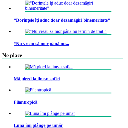
“Dorințele îți aduc doar dezamăgiri binemeritate”
“Nu vreau să mor până nu...
Ne place
Mă pierd la tine-n suflet
Filantropică
Luna îmi plânge pe umăr