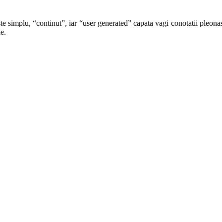
te simplu, “continut”, iar “user generated” capata vagi conotatii pleonast
e.