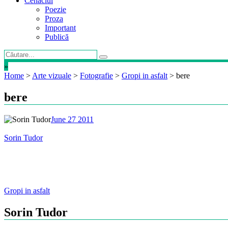
Cenaclul
Poezie
Proza
Important
Publică
»
Home
>
Arte vizuale
>
Fotografie
>
Gropi in asfalt
>
bere
bere
June 27 2011
Sorin Tudor
Post
Gropi in asfalt
navigation
Sorin Tudor