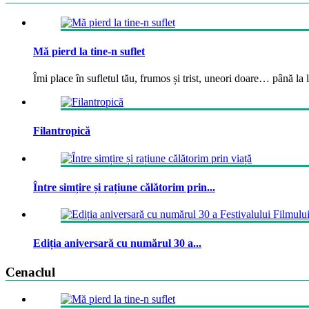
Mă pierd la tine-n suflet
Îmi place în sufletul tău, frumos și trist, uneori doare… până la la
Filantropică
Între simțire și rațiune călătorim prin...
Ediția aniversară cu numărul 30 a...
Cenaclul