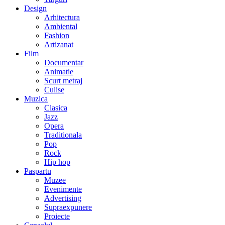
Design
Arhitectura
Ambiental
Fashion
Artizanat
Film
Documentar
Animatie
Scurt metraj
Culise
Muzica
Clasica
Jazz
Opera
Traditionala
Pop
Rock
Hip hop
Paspartu
Muzee
Evenimente
Advertising
Supraexpunere
Proiecte