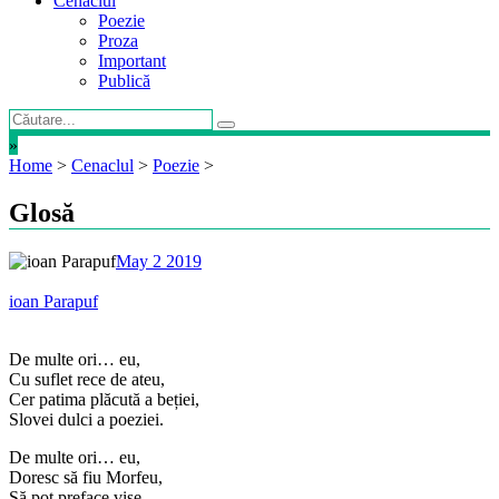
Cenaclul
Poezie
Proza
Important
Publică
»
Home
>
Cenaclul
>
Poezie
>
Glosă
May 2 2019
ioan Parapuf
De multe ori… eu,
Cu suflet rece de ateu,
Cer patima plăcută a beției,
Slovei dulci a poeziei.
De multe ori… eu,
Doresc să fiu Morfeu,
Să pot preface vise,