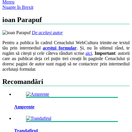
Post
Mereu
Nuanțe în Brexit
navigation
ioan Parapuf
De același autor
Pentru a publica în cadrul Cenaclului WebCultura trimite-ne textul
tău prin intermediul
acestui formular
. Și, nu în ultimul rând, te
rugăm să citești și cele câteva rânduri scrise
aici
.
Important
: autorii
care au publicat deja cel puțin trei creații în paginile Cenaclului și
doresc pagini de autor sunt rugați să ne contacteze prin intermediul
aceluiași formular.
Recomandări
Amprente
Trandafirul