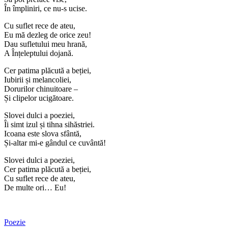
În împliniri, ce nu-s ucise.
Cu suflet rece de ateu,
Eu mă dezleg de orice zeu!
Dau sufletului meu hrană,
A Înțeleptului dojană.
Cer patima plăcută a beției,
Iubirii și melancoliei,
Dorurilor chinuitoare –
Și clipelor ucigătoare.
Slovei dulci a poeziei,
Îi simt izul și tihna sihăstriei.
Icoana este slova sfântă,
Și-altar mi-e gândul ce cuvântă!
Slovei dulci a poeziei,
Cer patima plăcută a beției,
Cu suflet rece de ateu,
De multe ori… Eu!
Poezie