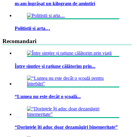
m-am îngrășat un kilogram de amintiri
Politistii si arta…
Recomandari
Între simțire și rațiune călătorim prin...
“Lumea nu este decât o școală...
“Dorințele îți aduc doar dezamăgiri binemeritate”