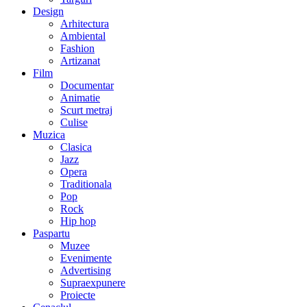
Design
Arhitectura
Ambiental
Fashion
Artizanat
Film
Documentar
Animatie
Scurt metraj
Culise
Muzica
Clasica
Jazz
Opera
Traditionala
Pop
Rock
Hip hop
Paspartu
Muzee
Evenimente
Advertising
Supraexpunere
Proiecte