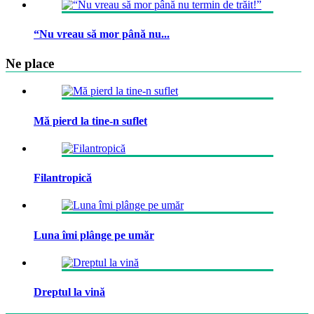
“Nu vreau să mor până nu...
Ne place
Mă pierd la tine-n suflet
Filantropică
Luna îmi plânge pe umăr
Dreptul la vină