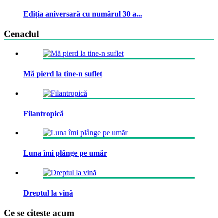
Ediția aniversară cu numărul 30 a...
Cenaclul
Mă pierd la tine-n suflet
Filantropică
Luna îmi plânge pe umăr
Dreptul la vină
Ce se citeste acum