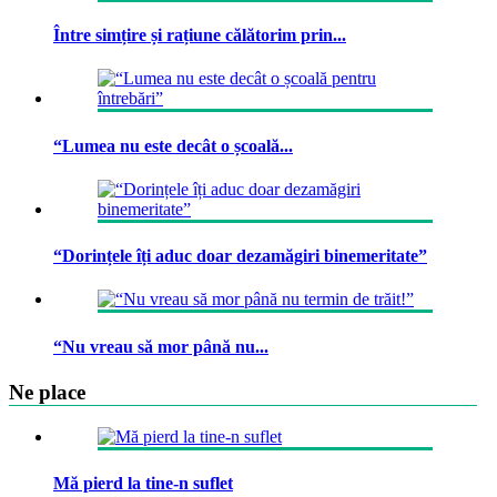
Între simțire și rațiune călătorim prin...
“Lumea nu este decât o școală...
“Dorințele îți aduc doar dezamăgiri binemeritate”
“Nu vreau să mor până nu...
Ne place
Mă pierd la tine-n suflet