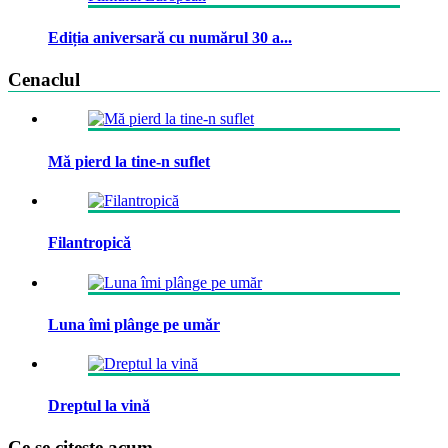
Ediția aniversară cu numărul 30 a...
Cenaclul
Mă pierd la tine-n suflet
Filantropică
Luna îmi plânge pe umăr
Dreptul la vină
Ce se citeste acum