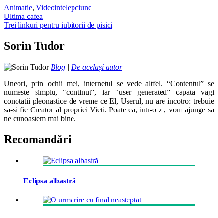
Animatie
,
Video
intelepciune
Post
Ultima cafea
Trei linkuri pentru iubitorii de pisici
navigation
Sorin Tudor
Blog
|
De același autor
Uneori, prin ochii mei, internetul se vede altfel. “Contentul” se
numeste simplu, “continut”, iar “user generated” capata vagi
conotatii pleonastice de vreme ce El, Userul, nu are incotro: trebuie
sa-si fie Creator al propriei Vieti. Poate ca, intr-o zi, vom ajunge sa
ne cunoastem mai bine.
Recomandări
Eclipsa albastră