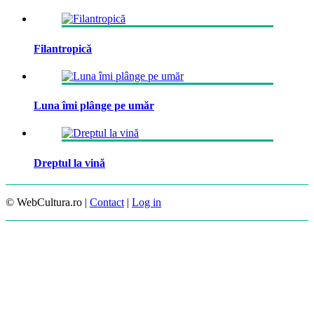
Filantropică
Luna îmi plânge pe umăr
Dreptul la vină
© WebCultura.ro |
Contact
|
Log in