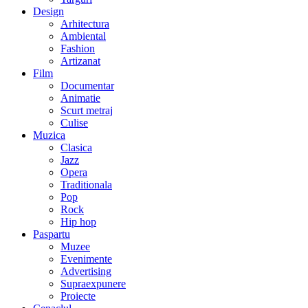
Design
Arhitectura
Ambiental
Fashion
Artizanat
Film
Documentar
Animatie
Scurt metraj
Culise
Muzica
Clasica
Jazz
Opera
Traditionala
Pop
Rock
Hip hop
Paspartu
Muzee
Evenimente
Advertising
Supraexpunere
Proiecte