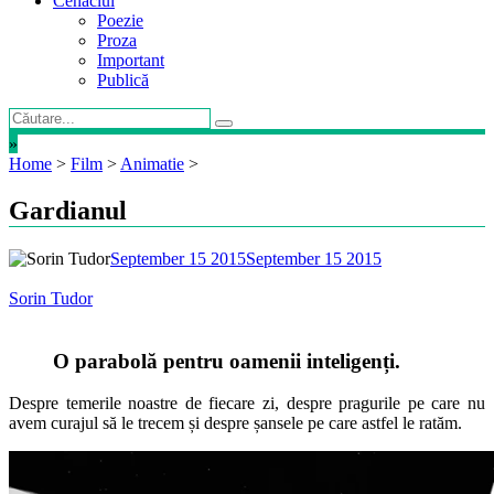
Cenaclul
Poezie
Proza
Important
Publică
»
Home
>
Film
>
Animatie
>
Gardianul
September 15 2015
September 15 2015
Sorin Tudor
O parabolă pentru oamenii inteligenți.
Despre temerile noastre de fiecare zi, despre pragurile pe care nu
avem curajul să le trecem și despre șansele pe care astfel le ratăm.