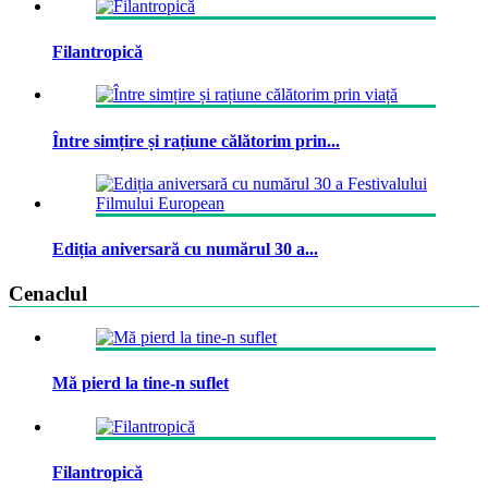
Filantropică
Între simțire și rațiune călătorim prin...
Ediția aniversară cu numărul 30 a...
Cenaclul
Mă pierd la tine-n suflet
Filantropică