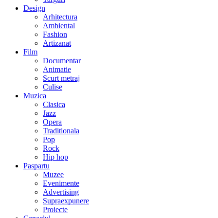
Design
Arhitectura
Ambiental
Fashion
Artizanat
Film
Documentar
Animatie
Scurt metraj
Culise
Muzica
Clasica
Jazz
Opera
Traditionala
Pop
Rock
Hip hop
Paspartu
Muzee
Evenimente
Advertising
Supraexpunere
Proiecte