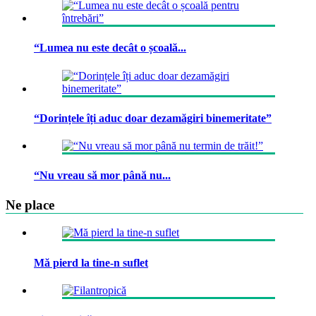
“Lumea nu este decât o școală...
“Dorințele îți aduc doar dezamăgiri binemeritate”
“Nu vreau să mor până nu...
Ne place
Mă pierd la tine-n suflet