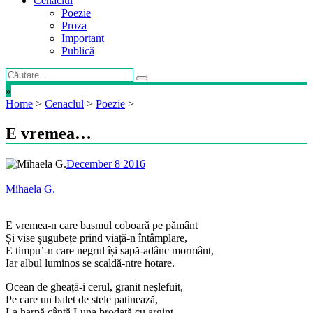
Cenaclul
Poezie
Proza
Important
Publică
»
Home
>
Cenaclul
>
Poezie
>
E vremea…
December 8 2016
Mihaela G.
E vremea-n care basmul coboară pe pământ
Și vise șugubețe prind viață-n întâmplare,
E timpu’-n care negrul își sapă-adânc mormânt,
Iar albul luminos se scaldă-ntre hotare.
Ocean de gheață-i cerul, granit neșlefuit,
Pe care un balet de stele patinează,
La harpă cântă Luna brodată cu argint,