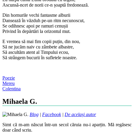
Ascunsă-ncet de norii ce-n șoaptă fredonează.
Din hornurile vechi fantasme alburii
Dansează în văzduh pe-un ritm necunoscut,
Se odihnesc apoi pe ramuri cenușii
Privind în depărtări la orizontul mut.
E vremea să mai fim copii puțin, din nou,
Să ne jucăm naiv cu zâmbete albastre,
Să ascultăm atent al Timpului ecou,
Să strângem bucurii în sufletele noastre.
Poezie
Post
Mereu
Colentina
navigation
Mihaela G.
Blog
|
Facebook
|
De același autor
Simt că m-am născut într-un secol căruia nu-i aparțin. Mă regăsesc
doar când scriu.