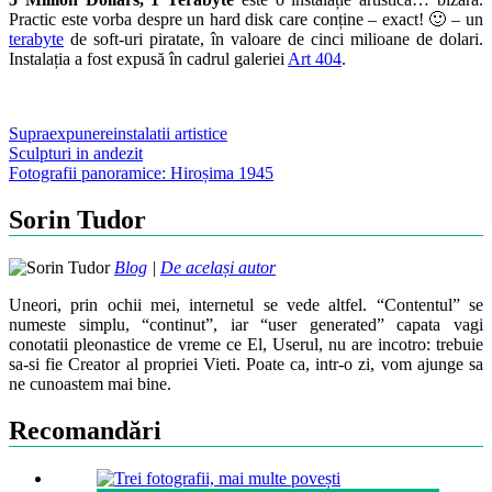
Practic este vorba despre un hard disk care conține – exact! 🙂 – un
terabyte
de soft-uri piratate, în valoare de cinci milioane de dolari.
Instalația a fost expusă în cadrul galeriei
Art 404
.
Supraexpunere
instalatii artistice
Post
Sculpturi in andezit
Fotografii panoramice: Hiroșima 1945
navigation
Sorin Tudor
Blog
|
De același autor
Uneori, prin ochii mei, internetul se vede altfel. “Contentul” se
numeste simplu, “continut”, iar “user generated” capata vagi
conotatii pleonastice de vreme ce El, Userul, nu are incotro: trebuie
sa-si fie Creator al propriei Vieti. Poate ca, intr-o zi, vom ajunge sa
ne cunoastem mai bine.
Recomandări