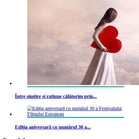
Între simțire și rațiune călătorim prin...
Ediția aniversară cu numărul 30 a...