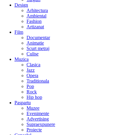
Design
Arhitectura
Ambiental
Fashion
Artizanat
Film
Documentar
Animatie
Scurt metraj
Culise
Muzica
Clasica
Jazz
Opera
Traditionala
Pop
Rock
Hip hop
Paspartu
Muzee
Evenimente
Advertising
Supraexpunere
Proiecte