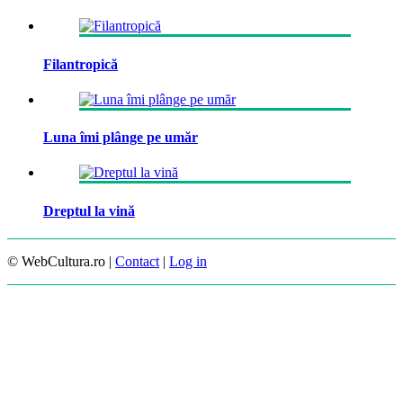
Filantropică
Luna îmi plânge pe umăr
Dreptul la vină
© WebCultura.ro |
Contact
|
Log in