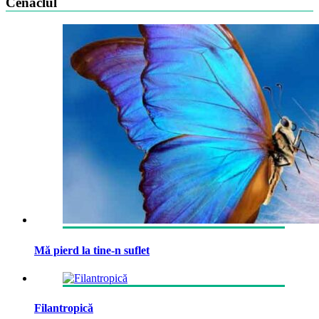
Cenaclul
Mă pierd la tine-n suflet
Filantropică