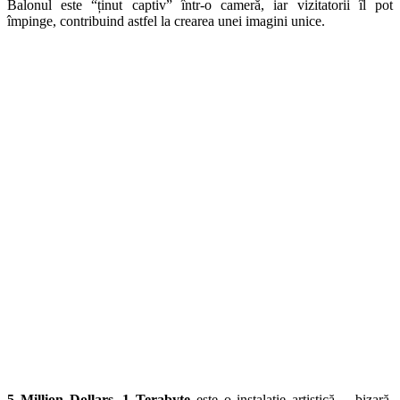
Balonul este “ținut captiv” într-o cameră, iar vizitatorii îl pot
împinge, contribuind astfel la crearea unei imagini unice.
5 Million Dollars, 1 Terabyte
este o instalație artistică… bizară.