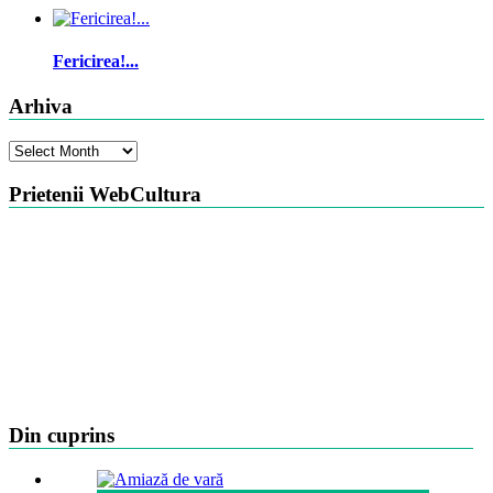
Fericirea!...
Arhiva
Arhiva
Prietenii WebCultura
Din cuprins