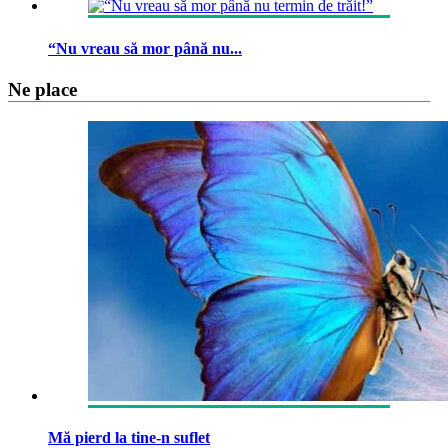
“Nu vreau să mor până nu...
Ne place
Mă pierd la tine-n suflet