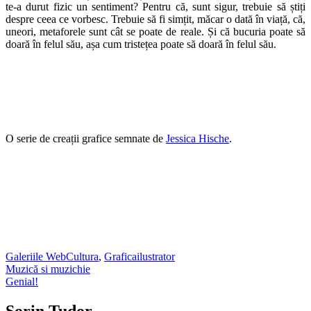
te-a durut fizic un sentiment? Pentru că, sunt sigur, trebuie să știți
despre ceea ce vorbesc. Trebuie să fi simțit, măcar o dată în viață, că,
uneori, metaforele sunt cât se poate de reale. Și că bucuria poate să
doară în felul său, așa cum tristețea poate să doară în felul său.
O serie de creații grafice semnate de
Jessica Hische
.
Galeriile WebCultura
,
Grafica
ilustrator
Post
Muzică si muzichie
Genial!
navigation