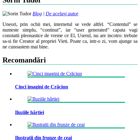
Sorin Tudor
Blog
|
De același autor
Uneori, prin ochii mei, internetul se vede altfel. “Contentul” se
numeste simplu, “continut”, iar “user generated” capata vagi
conotatii pleonastice de vreme ce El, Userul, nu are incotro: trebuie
sa-si fie Creator al propriei Vieti. Poate ca, intr-o zi, vom ajunge sa
ne cunoastem mai bine.
Recomandări
Cinci imagini de Crăciun
Iluziile hârtiei
Ilustratii din frunze de ceai