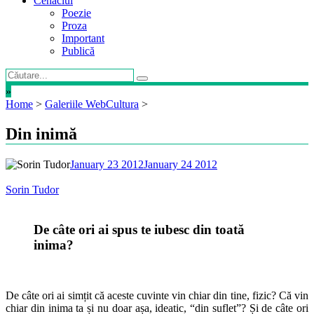
Cenaclul
Poezie
Proza
Important
Publică
»
Home
>
Galeriile WebCultura
>
Din inimă
January 23 2012
January 24 2012
Sorin Tudor
De câte ori ai spus te iubesc din toată
inima?
De câte ori ai simțit că aceste cuvinte vin chiar din tine, fizic? Că vin
chiar din inima ta și nu doar așa, ideatic, “din suflet”? Și de câte ori