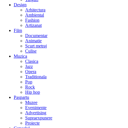
Design
Arhitectura
Ambiental
Fashion
Artizanat
Film
Documentar
Animatie
Scurt metraj
Culise
Muzica
Clasica
Jazz
Opera
Traditionala
Pop
Rock
Hip hop
Paspartu
Muzee
Evenimente
Advertising
Supraexpunere
Proiecte