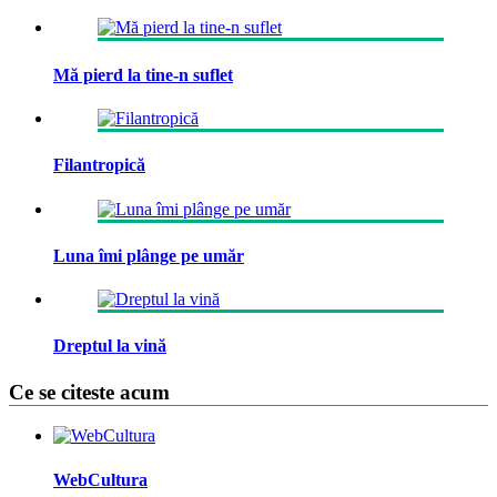
Mă pierd la tine-n suflet
Filantropică
Luna îmi plânge pe umăr
Dreptul la vină
Ce se citeste acum
WebCultura