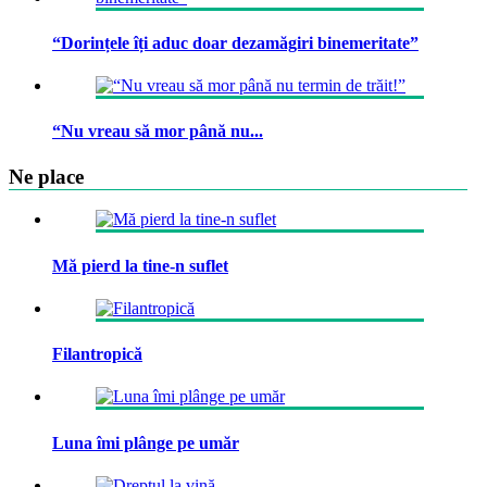
“Dorințele îți aduc doar dezamăgiri binemeritate”
“Nu vreau să mor până nu...
Ne place
Mă pierd la tine-n suflet
Filantropică
Luna îmi plânge pe umăr