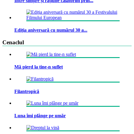
Între simțire și rațiune călătorim prin...
Ediția aniversară cu numărul 30 a...
Cenaclul
Mă pierd la tine-n suflet
Filantropică
Luna îmi plânge pe umăr