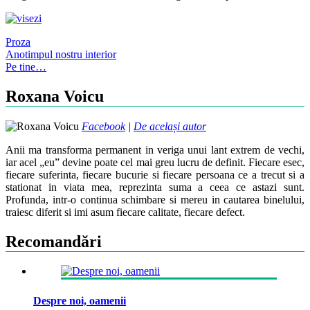
Proza
Post
Anotimpul nostru interior
Pe tine…
navigation
Roxana Voicu
Facebook
|
De același autor
Anii ma transforma permanent in veriga unui lant extrem de vechi,
iar acel „eu” devine poate cel mai greu lucru de definit. Fiecare esec,
fiecare suferinta, fiecare bucurie si fiecare persoana ce a trecut si a
stationat in viata mea, reprezinta suma a ceea ce astazi sunt.
Profunda, intr-o continua schimbare si mereu in cautarea binelului,
traiesc diferit si imi asum fiecare calitate, fiecare defect.
Recomandări
Despre noi, oamenii