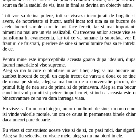
scurt sa fie la stadiul de vis, insa in final sa devina un obiectiv atins.
Toti vor sa detina putere, toti se viseaza inconjurati de bogatie si
avere, de notorietate si huzur, astfel incat toti uita sa se bucure de
acele lucruri simple care te pot face fericit, iar si mai important:
nimeni nu mai are un vis realizabil. Cu trecerea anilor aceste vise se
transforma in evanescenta, iar tot ce va ramane la suprafata vor fi
franturi de frustrari, pierdere de sine si nemultumire fara sa te intrebi
de ce.
Pentru mine este imperceptibila aceasta goana dupa idealuri, dupa
lucruri materiale si vise supreme.
Aleg sa ma bucure o plimbare in aer liber, aleg sa ma bucure un
zambet inocent de copil, un cuplu trecut de varsta a doua ce se tine
de mana pe strada, aleg sa ma bucur de o conversatie placuta, de
primul fulg de nea sau de prima zi de primavara. Aleg sa ma bucur
cand imi vad parintii si petrec timpul cu ei, stiind ca aceasta este o
binecuvantare ce nu va dura intreaga viata.
Eu visez sa fiu un om integru, un om multumit de sine, un om ce nu
isi vinde valorile morale, un om ce cauta in permanenta binele chiar
daca uneori pare departe.
Eu visez si construiesc aceste vise zi de zi, cu pasi mici, dar siguri!
Aleg sa fiu selectiva cu visele mele, aleg sa nu ma pierd in ele.