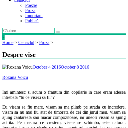
Cenaclul
Poezie
Proza
Important
Publică
»
Home
>
Cenaclul
>
Proza
>
Despre vise
October 4 2016
October 8 2016
Roxana Voicu
Imi amintesc si acum o frantura din copilarie in care eram adesea
intrebata “tu ce visezi sa fii”?
Eu visam sa fiu mare, visam sa ma plimb pe strada cu incredere,
visam sa nu mai fiu atat de timorata de cei din jurul meu, visam sa
ajung cantareata sau macar compozitoare, iar uneori visam sa ajung
actrita. Pe masura ce crestem, visele se schimba, este natural.
Important este ca visele sa prinda conturul varstei, iar pe termen