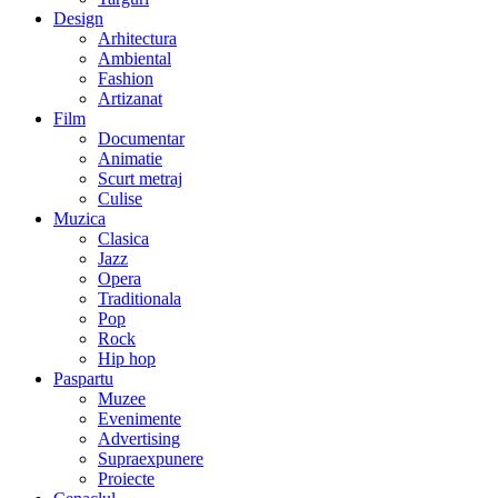
Design
Arhitectura
Ambiental
Fashion
Artizanat
Film
Documentar
Animatie
Scurt metraj
Culise
Muzica
Clasica
Jazz
Opera
Traditionala
Pop
Rock
Hip hop
Paspartu
Muzee
Evenimente
Advertising
Supraexpunere
Proiecte