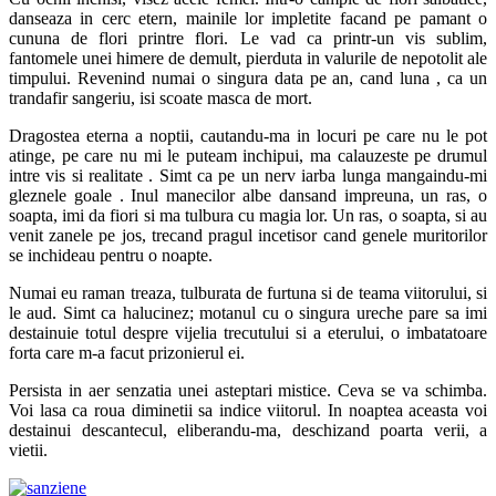
danseaza in cerc etern, mainile lor impletite facand pe pamant o
cununa de flori printre flori. Le vad ca printr-un vis sublim,
fantomele unei himere de demult, pierduta in valurile de nepotolit ale
timpului. Revenind numai o singura data pe an, cand luna , ca un
trandafir sangeriu, isi scoate masca de mort.
Dragostea eterna a noptii, cautandu-ma in locuri pe care nu le pot
atinge, pe care nu mi le puteam inchipui, ma calauzeste pe drumul
intre vis si realitate . Simt ca pe un nerv iarba lunga mangaindu-mi
gleznele goale . Inul manecilor albe dansand impreuna, un ras, o
soapta, imi da fiori si ma tulbura cu magia lor. Un ras, o soapta, si au
venit zanele pe jos, trecand pragul incetisor cand genele muritorilor
se inchideau pentru o noapte.
Numai eu raman treaza, tulburata de furtuna si de teama viitorului, si
le aud. Simt ca halucinez; motanul cu o singura ureche pare sa imi
destainuie totul despre vijelia trecutului si a eterului, o imbatatoare
forta care m-a facut prizonierul ei.
Persista in aer senzatia unei asteptari mistice. Ceva se va schimba.
Voi lasa ca roua diminetii sa indice viitorul. In noaptea aceasta voi
destainui descantecul, eliberandu-ma, deschizand poarta verii, a
vietii.