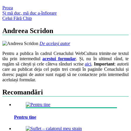
Proza
Post
Și mă duc, mă duc a-înfiorare
Celui Fără Chip
navigation
Andreea Scridon
De același autor
Pentru a publica în cadrul Cenaclului WebCultura trimite-ne textul
tău prin intermediul
acestui formular
. Și, nu în ultimul rând, te
rugăm să citești și cele câteva rânduri scrise
aici
.
Important
: autorii
care au publicat deja cel puțin trei creații în paginile Cenaclului și
doresc pagini de autor sunt rugați să ne contacteze prin intermediul
aceluiași formular.
Recomandări
Pentru tine