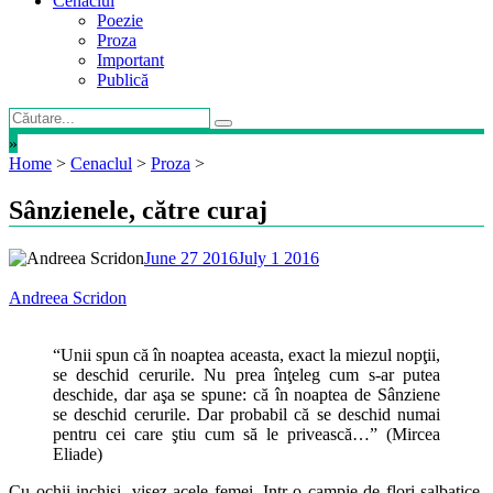
Cenaclul
Poezie
Proza
Important
Publică
»
Home
>
Cenaclul
>
Proza
>
Sânzienele, către curaj
June 27 2016
July 1 2016
Andreea Scridon
“Unii spun că în noaptea aceasta, exact la miezul nopţii,
se deschid cerurile. Nu prea înţeleg cum s-ar putea
deschide, dar aşa se spune: că în noaptea de Sânziene
se deschid cerurile. Dar probabil că se deschid numai
pentru cei care ştiu cum să le privească…” (Mircea
Eliade)
Cu ochii inchisi, visez acele femei. Intr-o campie de flori salbatice,