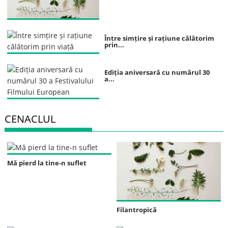
Între simțire și rațiune călătorim
prin...
Ediția aniversară cu numărul 30
a...
CENACLUL
Mă pierd la tine-n suflet
Filantropică