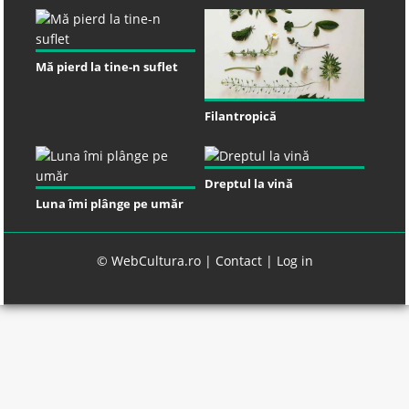
Mă pierd la tine-n suflet
Filantropică
Dreptul la vină
Luna îmi plânge pe umăr
© WebCultura.ro |
Contact
|
Log in