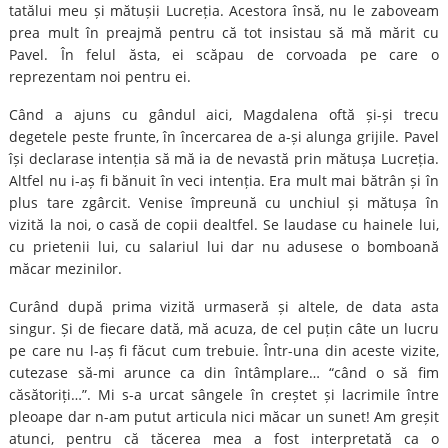
tatălui meu și mătușii Lucreția. Acestora însă, nu le zaboveam
prea mult în preajmă pentru că tot insistau să mă mărit cu
Pavel. În felul ăsta, ei scăpau de corvoada pe care o
reprezentam noi pentru ei.
Când a ajuns cu gândul aici, Magdalena oftă și-și trecu
degetele peste frunte, în încercarea de a-și alunga grijile. Pavel
își declarase intenția să mă ia de nevastă prin mătușa Lucreția.
Altfel nu i-aș fi bănuit în veci intenția. Era mult mai bătrân și în
plus tare zgârcit. Venise împreună cu unchiul și mătușa în
vizită la noi, o casă de copii dealtfel. Se laudase cu hainele lui,
cu prietenii lui, cu salariul lui dar nu adusese o bomboană
măcar mezinilor.
Curând după prima vizită urmaseră și altele, de data asta
singur. Și de fiecare dată, mă acuza, de cel puțin câte un lucru
pe care nu l-aș fi făcut cum trebuie. Într-una din aceste vizite,
cutezase să-mi arunce ca din întâmplare… “când o să fim
căsătoriți…”. Mi s-a urcat sângele în creștet și lacrimile între
pleoape dar n-am putut articula nici măcar un sunet! Am greșit
atunci, pentru că tăcerea mea a fost interpretată ca o