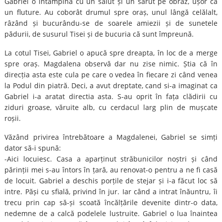
Gabriel o întâmpină cu un salut și un sărut pe obraz, ușor ca
un fluture. Au coborât drumul spre oraș, unul lângă celălalt,
râzând și bucurându-se de soarele amiezii și de sunetele
pădurii, de susurul Tisei și de bucuria că sunt împreună.
La cotul Tisei, Gabriel o apucă spre dreapta, în loc de a merge
spre oraș. Magdalena observă dar nu zise nimic. Știa că în
direcția asta este cula pe care o vedea în fiecare zi când venea
la Podul din piatră. Deci, a avut dreptate, cand si-a imaginat ca
Gabriel i-a aratat directia asta. S-au oprit în fața clădirii cu
ziduri groase, văruite alb, cu cerdacul larg plin de mușcate
roșii.
Văzând privirea întrebătoare a Magdalenei, Gabriel se simți
dator să-i spună:
-Aici locuiesc. Casa a aparținut străbunicilor noștri și când
părinții mei s-au întors în țară, au renovat-o pentru a ne fi casă
de locuit. Gabriel a deschis porțile de stejar și i-a făcut loc să
intre. Păși cu sfială, privind în jur. Iar când a intrat înăuntru, îi
trecu prin cap să-și scoată încălțările devenite dintr-o data,
nedemne de a calcă podelele lustruite. Gabriel o lua înaintea