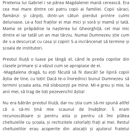
Prietenia lui Gabriel i se părea Magdalenei mană cerească. Era
cea mai mare dintre cei patru copii ai familiei. Copii săraci,
flamânzi și cârpiți, dintr-un cătun pierdut printre culmi
deluroase. Le-a fost fraților ei mai mici și soră și mamă și tată.
Mama se prăpădise la nașterea lui Gheorghiță, cel mai mic
dintre ei iar tatăl un an mai târziu. Numai Dumnezeu știe cum
de s-a descurcat cu casa și copiii! S-a incrâncenat să termine și
școala de institutori.
Preotul Iliuță o luase pe lângă el, când le preda copiilor din
clasele primare și a văzut cum se apropiase de ei.
-Magdalena dragă, tu eșți făcută să fii dascăl! Se lipiră copiii
ăștia de tine, cu toții! Dacă te-o învrednici bunul Dumnezeu să
termini școala asta, mă slobozeșți pe mine. Mi-e greu și mie, la
anii mei, să trag de toți pezevenchii ăștia!
Nu era bătrân preotul Iliuță, dar nu știa cum să-mi spună altfel
că o să-mi țină mie scaunul de învățător. Îi eram
recunoscătoare și pentru asta și pentru că îmi plătea
cheltuielile cu școala, și rechizitele celorlalți frați ai mei. Restul
cheltuielilor erau acoperite din alocații și ajutorul fratelui