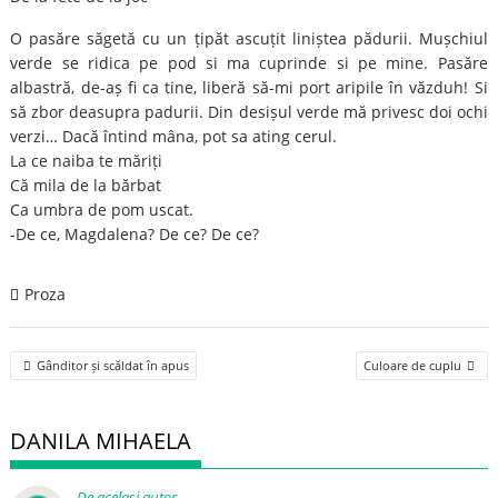
O pasăre săgetă cu un țipăt ascuțit liniștea pădurii. Mușchiul
verde se ridica pe pod si ma cuprinde si pe mine. Pasăre
albastră, de-aș fi ca tine, liberă să-mi port aripile în văzduh! Si
să zbor deasupra padurii. Din desișul verde mă privesc doi ochi
verzi… Dacă întind mâna, pot sa ating cerul.
La ce naiba te măriți
Că mila de la bărbat
Ca umbra de pom uscat.
-De ce, Magdalena? De ce? De ce?
Proza
Post
Gânditor și scăldat în apus
Culoare de cuplu
navigation
DANILA MIHAELA
De același autor