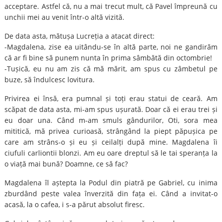
acceptare. Astfel că, nu a mai trecut mult, că Pavel împreună cu
unchii mei au venit într-o altă vizită.
De data asta, mătușa Lucreția a atacat direct:
-Magdalena, zise ea uitându-se în altă parte, noi ne gandirăm
că ar fi bine să punem nunta în prima sâmbătă din octombrie!
-Tușică, eu nu am zis că mă mărit, am spus cu zâmbetul pe
buze, să îndulcesc lovitura.
Privirea ei însă, era pumnal și toți erau statui de ceară. Am
scăpat de data asta, mi-am spus ușurată. Doar că ei erau trei și
eu doar una. Când m-am smuls gândurilor, Oti, sora mea
mititică, mă privea curioasă, strângând la piept păpușica pe
care am strâns-o și eu și ceilalți după mine. Magdalena îi
ciufuli carliontii blonzi. Am eu oare dreptul să le tai speranța la
o viață mai bună? Doamne, ce să fac?
Magdalena îl aștepta la Podul din piatră pe Gabriel, cu inima
zburdând peste valea înverzită din fața ei. Când a invitat-o
acasă, la o cafea, i s-a părut absolut firesc.