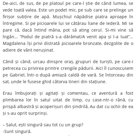
De-aici, de sus, de pe platoul pe care-l știe de când lumea, se
vede toată valea. Este un podet mic, pe sub care se prelinge un
firișor subțire de apă. Mușchiul năpădise piatra aproape în
întregime. Si pe picioarele lui se cătărau liane de iederă. Mi se
pare că, dacă întind mâna, pot să ating cerul. Si-mi vine să
îngân… “Podul de piatră s-a dărâmat/A venit apa și l-a luat”…
Magdalena își privi distrată picioarele bronzate, dezgolite de o
adiere de vânt nerușinat.
Când și când, urcau dinspre oraș, grupuri de turiști, pe care-i
petrecea cu privirea printre crengile pădurii. Aici îl cunoscusem
pe Gabriel, într-o după amiază caldă de vară. Se întorceau din
sat, unde le fusese ghid câtorva tineri din stațiune.
Erau îmbujorați și agitați și comentau, ce aventură a fost
plimbarea lor în satul uitat de timp, cu case-ntr-o rână, cu
prispă albastră și acoperișuri din șindrilă, Au dat cu ochii de ea
și s-au oprit surprinși.
– Salut, ești singură sau tot cu un grup?
-Sunt singură.