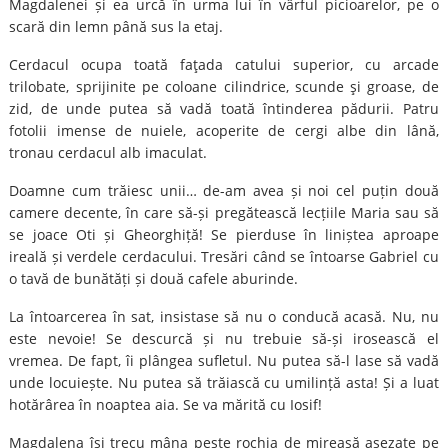
Magdalenei și ea urcă în urma lui în vârful picioarelor, pe o
scară din lemn până sus la etaj.
Cerdacul ocupa toată faţada catului superior, cu arcade
trilobate, sprijinite pe coloane cilindrice, scunde şi groase, de
zid, de unde putea să vadă toată întinderea pădurii. Patru
fotolii imense de nuiele, acoperite de cergi albe din lână,
tronau cerdacul alb imaculat.
Doamne cum trăiesc unii… de-am avea și noi cel puțin două
camere decente, în care să-și pregătească lecțiile Maria sau să
se joace Oti și Gheorghiță! Se pierduse în liniștea aproape
ireală și verdele cerdacului. Tresări când se întoarse Gabriel cu
o tavă de bunătăți și două cafele aburinde.
La întoarcerea în sat, insistase să nu o conducă acasă. Nu, nu
este nevoie! Se descurcă și nu trebuie să-și irosească el
vremea. De fapt, îi plângea sufletul. Nu putea să-l lase să vadă
unde locuiește. Nu putea să trăiască cu umilință asta! Și a luat
hotărârea în noaptea aia. Se va mărită cu Iosif!
Magdalena își trecu mâna peste rochia de mireasă așezate pe