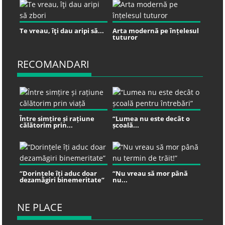
Te vreau, îţi dau aripi să...
Arta modernă pe înțelesul
tuturor
RECOMANDARI
Între simțire și rațiune
“Lumea nu este decât o
călătorim prin...
școală...
“Dorințele îți aduc doar
“Nu vreau să mor până
dezamăgiri binemeritate”
nu...
NE PLACE