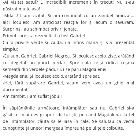
-Ai vizitat satul? E incredibil! Încremenit în trecut! Nu s-au
păstrat multe așa!
-Mda…! L-am vizitat. Și am continuat cu un zâmbet amuzat…
aici locuiesc. Am anticipat reacția lor și acum o savuram.
Surprinși, au schimbat priviri jenate.
Primul care s-a dezmeticit a fost Gabriel.
Cu o privire verde și caldă, i-a întins mâna și s-a prezentat
simplu:
-Eu sunt Gabriel. Gabriel Negrea. Și locuiesc acolo, zise, arătând
cu degetul un punct neclar. Spre cula ce-și ridica cușma
semeață din verdele pădurii, i se paru Magdalenei.
-Magdalena. Și locuiesc acolo, arătând spre sat.
-Hei, fără supărare Gabriel, acum vom avea un ghid mai
documentat!
Am zâmbit. I-am suflat jobul!
În săptămânile următoare, întâmplător sau nu, Gabriel și-a
găsit tot mai des grupuri de turiști, pe când Magdalena, la fel
de întâmplător, căuta să le iasă în cale. Se salutau ca vechi
cunoștințe și uneori mergeau împreună pe ulițele colbuite.