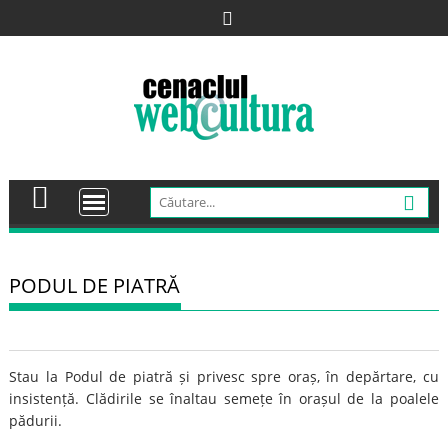
Skip
to
content
PODUL DE PIATRĂ
Stau la Podul de piatră și privesc spre oraș, în depărtare, cu
insistență. Clădirile se înaltau semețe în orașul de la poalele
pădurii.