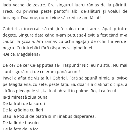
lada veche de zestre. Era singurul lucru rămas de la părinți.
Trecu cu privirea peste pantofii albi de-alături și voalul de
borangic Doamne, nu-mi vine să cred ce-am făcut!
Gabriel a încercat să-mi țină calea dar i-am scăpat printre
degete. Singura dată când n-am putut să-l evit, a fost când m-a
căutat la școală. Am rămas cu ochii agățați de ochii lui verde-
negru. Cu întrebări fără răspuns sclipind în ei.
-De ce, Magdalena?
De ce? De ce? Ce-aș putea să-i răspund? Nici eu nu știu. Nu mai
sunt sigură nici de ce eram până acum!
Pavel a aflat de vizita lui Gabriel. Fără să spună nimic, a lovit-o
pe Magdalena, cu sete, peste față. Ea, doar s-a clătinat o clipă, a
strâns pleoapele și și-a luat obrajii în palme. Roșii ca focul.
Ia-ți mireasă ziua bună
De la frați de la surori
De la grădina cu flori
Stau la Podul de piatră și-mi înăbus disperarea.
De la fir de busuioc
De la fete de la joc