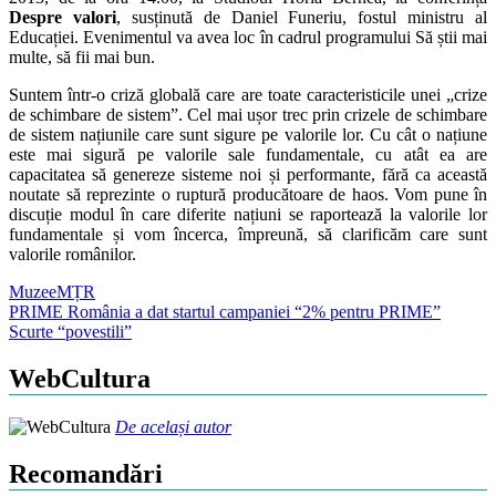
Despre valori
, susținută de Daniel Funeriu, fostul ministru al
Educației. Evenimentul va avea loc în cadrul programului Să știi mai
multe, să fii mai bun.
Suntem într-o criză globală care are toate caracteristicile unei „crize
de schimbare de sistem”. Cel mai ușor trec prin crizele de schimbare
de sistem națiunile care sunt sigure pe valorile lor. Cu cât o națiune
este mai sigură pe valorile sale fundamentale, cu atât ea are
capacitatea să genereze sisteme noi și performante, fără ca această
noutate să reprezinte o ruptură producătoare de haos. Vom pune în
discuție modul în care diferite națiuni se raportează la valorile lor
fundamentale și vom încerca, împreună, să clarificăm care sunt
valorile românilor.
Muzee
MȚR
Post
PRIME România a dat startul campaniei “2% pentru PRIME”
Scurte “povestili”
navigation
WebCultura
De același autor
Recomandări