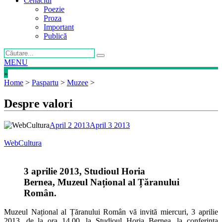
Cenaclul
Poezie
Proza
Important
Publică
MENU
»
Home
>
Paspartu
>
Muzee
>
Despre valori
April 2 2013
April 3 2013
WebCultura
3 aprilie 2013, Studioul Horia
Bernea, Muzeul Național al Țăranului
Român.
Muzeul Național al Țăranului Român vă invită miercuri, 3 aprilie
2013, de la ora 14.00, la Studioul Horia Bernea, la conferința