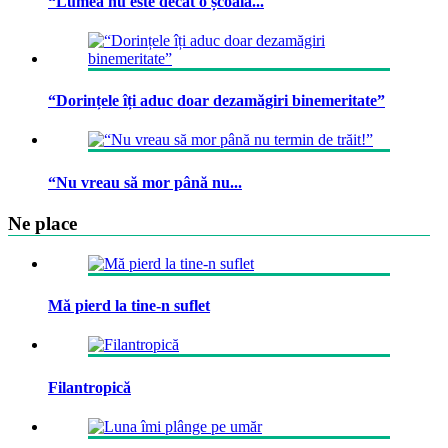
“Lumea nu este decât o școală...
“Dorințele îți aduc doar dezamăgiri binemeritate”
“Nu vreau să mor până nu...
Ne place
Mă pierd la tine-n suflet
Filantropică