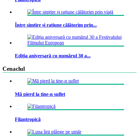
Între simțire și rațiune călătorim prin...
Ediția aniversară cu numărul 30 a...
Cenaclul
Mă pierd la tine-n suflet
Filantropică