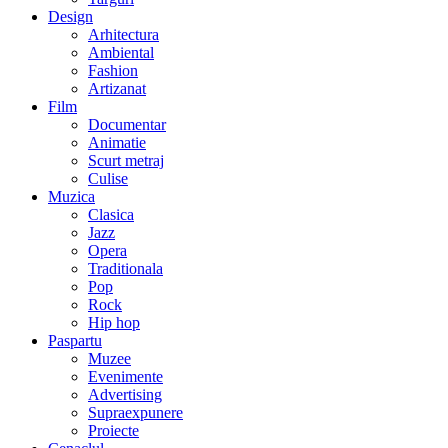
Design
Arhitectura
Ambiental
Fashion
Artizanat
Film
Documentar
Animatie
Scurt metraj
Culise
Muzica
Clasica
Jazz
Opera
Traditionala
Pop
Rock
Hip hop
Paspartu
Muzee
Evenimente
Advertising
Supraexpunere
Proiecte