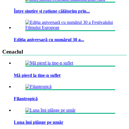
Între simțire și rațiune călătorim prin...
Ediția aniversară cu numărul 30 a...
Cenaclul
Mă pierd la tine-n suflet
Filantropică
Luna îmi plânge pe umăr