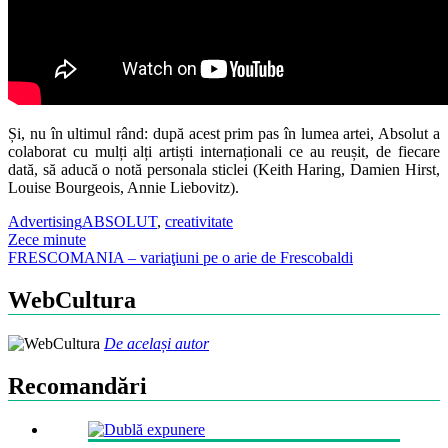
Și, nu în ultimul rând: după acest prim pas în lumea artei, Absolut a
colaborat cu mulți alți artiști internaționali ce au reușit, de fiecare
dată, să aducă o notă personala sticlei (Keith Haring, Damien Hirst,
Louise Bourgeois, Annie Liebovitz).
Advertising
ABSOLUT
,
creativitate
Post
Zece minute
FRESCOMANIA – variaţiuni pe o arie de Frescobaldi
navigation
WebCultura
De același autor
Recomandări