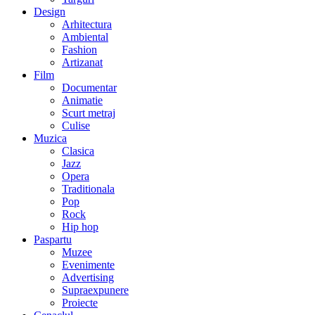
Design
Arhitectura
Ambiental
Fashion
Artizanat
Film
Documentar
Animatie
Scurt metraj
Culise
Muzica
Clasica
Jazz
Opera
Traditionala
Pop
Rock
Hip hop
Paspartu
Muzee
Evenimente
Advertising
Supraexpunere
Proiecte