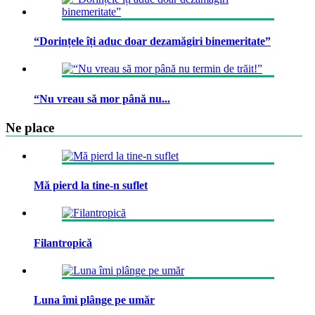
“Dorințele îți aduc doar dezamăgiri binemeritate”
“Nu vreau să mor până nu...
Ne place
Mă pierd la tine-n suflet
Filantropică
Luna îmi plânge pe umăr