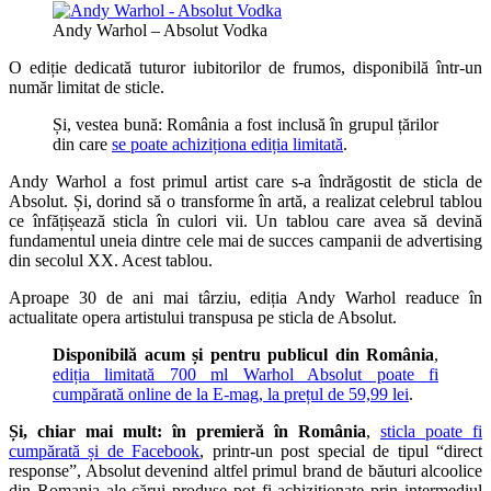
Andy Warhol – Absolut Vodka
O ediție dedicată tuturor iubitorilor de frumos, disponibilă într-un
număr limitat de sticle.
Și, vestea bună: România a fost inclusă în grupul țărilor
din care
se poate achiziționa ediția limitată
.
Andy Warhol a fost primul artist care s-a îndrăgostit de sticla de
Absolut. Și, dorind să o transforme în artă, a realizat celebrul tablou
ce înfățișează sticla în culori vii. Un tablou care avea să devină
fundamentul uneia dintre cele mai de succes campanii de advertising
din secolul XX. Acest tablou.
Aproape 30 de ani mai târziu, ediția Andy Warhol readuce în
actualitate opera artistului transpusa pe sticla de Absolut.
Disponibilă acum și pentru publicul din România
,
ediția limitată 700 ml Warhol Absolut poate fi
cumpărată online de la E-mag, la prețul de 59,99 lei
.
Și, chiar mai mult: în premieră în România
,
sticla poate fi
cumpărată și de Facebook
, printr-un post special de tipul “direct
response”, Absolut devenind altfel primul brand de băuturi alcoolice
din Romania ale cărui produse pot fi achiziționate prin intermediul