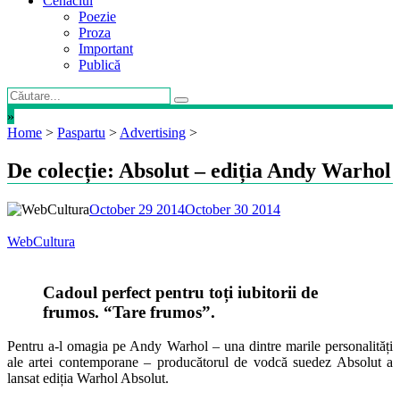
Cenaclul
Poezie
Proza
Important
Publică
»
Home
>
Paspartu
>
Advertising
>
De colecție: Absolut – ediția Andy Warhol
October 29 2014
October 30 2014
WebCultura
Cadoul perfect pentru toți iubitorii de
frumos. “Tare frumos”.
Pentru a-l omagia pe Andy Warhol – una dintre marile personalități
ale artei contemporane – producătorul de vodcă suedez Absolut a
lansat ediția Warhol Absolut.