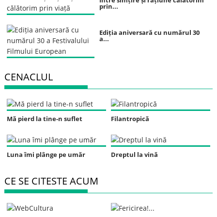
Între simțire și rațiune călătorim
prin...
Ediția aniversară cu numărul 30
a...
CENACLUL
Mă pierd la tine-n suflet
Filantropică
Luna îmi plânge pe umăr
Dreptul la vină
CE SE CITESTE ACUM