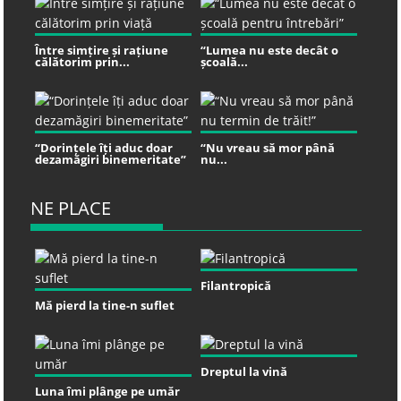
Între simțire și rațiune
“Lumea nu este decât o
călătorim prin...
școală...
“Dorințele îți aduc doar
“Nu vreau să mor până
dezamăgiri binemeritate”
nu...
NE PLACE
Filantropică
Mă pierd la tine-n suflet
Dreptul la vină
Luna îmi plânge pe umăr