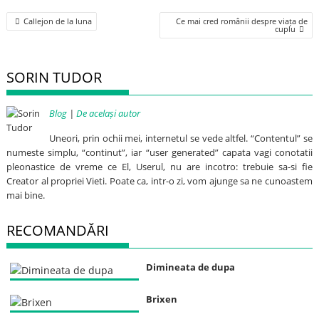
Post
Callejon de la luna
Ce mai cred românii despre viața de
navigation
cuplu
SORIN TUDOR
Blog
|
De același autor
Uneori, prin ochii mei, internetul se vede altfel. “Contentul” se
numeste simplu, “continut”, iar “user generated” capata vagi conotatii
pleonastice de vreme ce El, Userul, nu are incotro: trebuie sa-si fie
Creator al propriei Vieti. Poate ca, intr-o zi, vom ajunge sa ne cunoastem
mai bine.
RECOMANDĂRI
Dimineata de dupa
Brixen