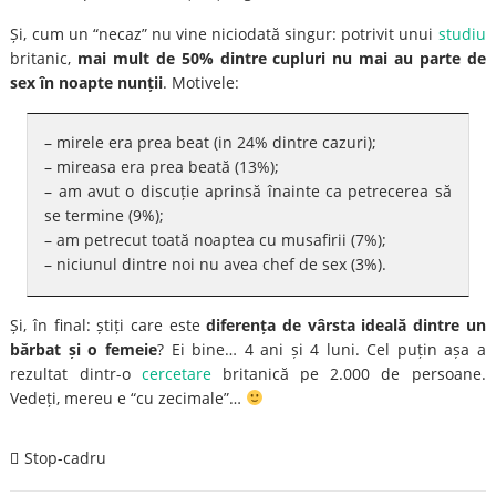
Și, cum un “necaz” nu vine niciodată singur: potrivit unui
studiu
britanic,
mai mult de 50% dintre cupluri nu mai au parte de
sex în noapte nunții
. Motivele:
– mirele era prea beat (in 24% dintre cazuri);
– mireasa era prea beată (13%);
– am avut o discuție aprinsă înainte ca petrecerea să
se termine (9%);
– am petrecut toată noaptea cu musafirii (7%);
– niciunul dintre noi nu avea chef de sex (3%).
Și, în final: știți care este
diferența de vârsta ideală dintre un
bărbat și o femeie
? Ei bine… 4 ani și 4 luni. Cel puțin așa a
rezultat dintr-o
cercetare
britanică pe 2.000 de persoane.
Vedeți, mereu e “cu zecimale”…
Stop-cadru