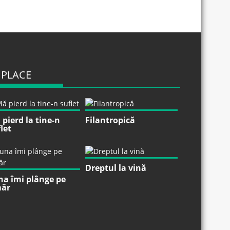
 PLACE
pierd la tine-n
Filantropică
let
Dreptul la vină
na îmi plânge pe
ăr