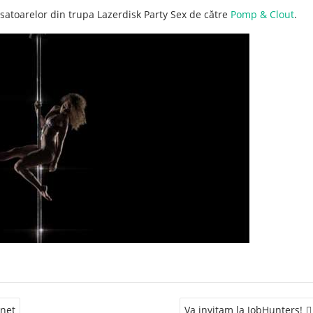
nsatoarelor din trupa Lazerdisk Party Sex de către
Pomp & Clout
.
rnet
Va invitam la JobHunters!