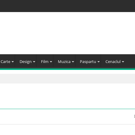
Carte
Design
Film
Muzica
Paspartu
Cenaclul