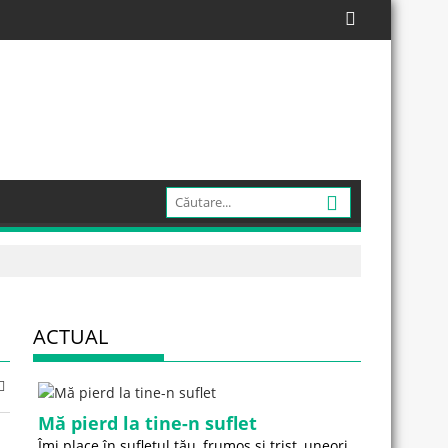
ACTUAL
Mă pierd la tine-n suflet
Îmi place în sufletul tău, frumos și trist, uneori