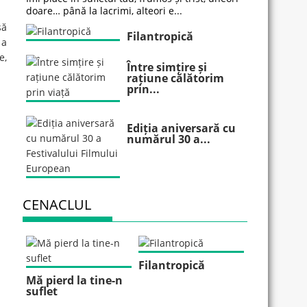
doare… până la lacrimi, alteori e...
să
Filantropică
 a
e,
Între simțire și
rațiune călătorim
prin...
Ediția aniversară cu
numărul 30 a...
CENACLUL
Filantropică
Mă pierd la tine-n
suflet