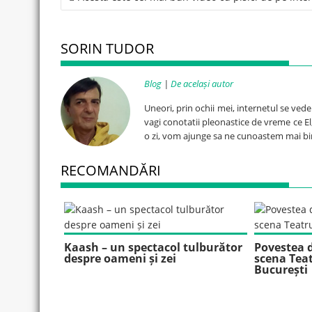
navigation
SORIN TUDOR
Blog
|
De același autor
Uneori, prin ochii mei, internetul se ved
vagi conotatii pleonastice de vreme ce El, 
o zi, vom ajunge sa ne cunoastem mai bi
RECOMANDĂRI
Kaash – un spectacol tulburător
Povestea d
despre oameni și zei
scena Teat
București