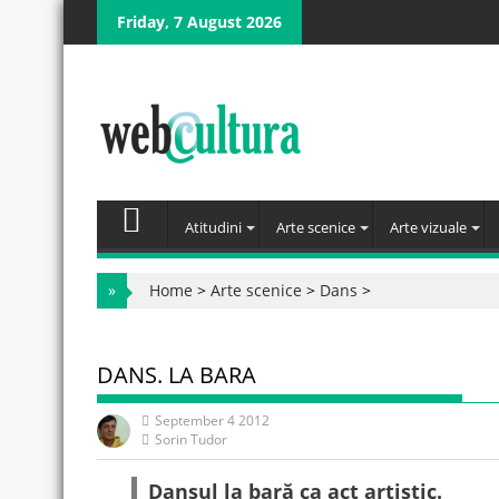
Skip
Friday, 7 August 2026
to
content
Atitudini
Arte scenice
Arte vizuale
»
Home
>
Arte scenice
>
Dans
>
DANS. LA BARA
September 4 2012
Sorin Tudor
Dansul la bară ca act artistic.