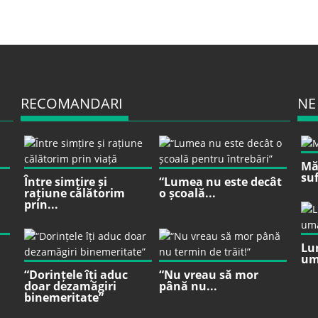
RECOMANDARI
NE
Mă 
suf
Între simțire și
“Lumea nu este decât
rațiune călătorim
o școală...
prin...
Lu
um
“Dorințele îți aduc
“Nu vreau să mor
doar dezamăgiri
până nu...
binemeritate”