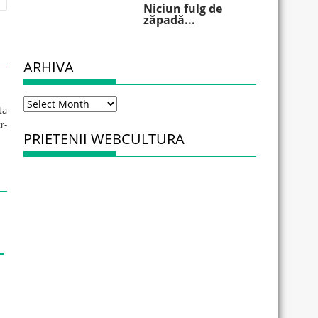
Niciun fulg de
zăpadă...
ARHIVA
Arhiva
ta
r-
PRIETENII WEBCULTURA