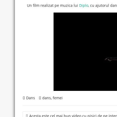
Un film realizat pe muzica lui
Diplo
, cu ajutorul da
Dans
dans
,
femei
Post
Acesta este cel mai bun video cu pisici de pe inte