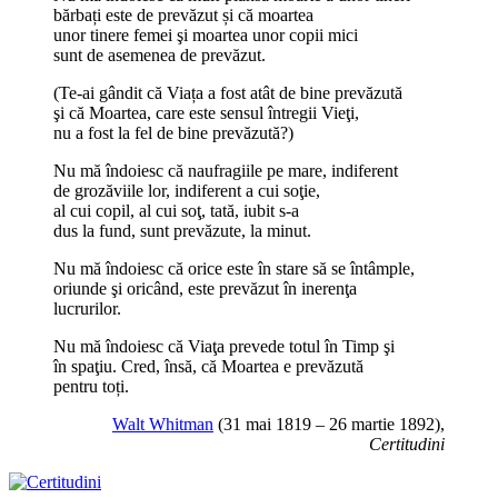
bărbați este de prevăzut și că moartea
unor tinere femei şi moartea unor copii mici
sunt de asemenea de prevăzut.
(Te-ai gândit că Viața a fost atât de bine prevăzută
şi că Moartea, care este sensul întregii Vieţi,
nu a fost la fel de bine prevăzută?)
Nu mă îndoiesc că naufragiile pe mare, indiferent
de grozăviile lor, indiferent a cui soţie,
al cui copil, al cui soţ, tată, iubit s-a
dus la fund, sunt prevăzute, la minut.
Nu mă îndoiesc că orice este în stare să se întâmple,
oriunde şi oricând, este prevăzut în inerenţa
lucrurilor.
Nu mă îndoiesc că Viaţa prevede totul în Timp şi
în spaţiu. Cred, însă, că Moartea e prevăzută
pentru toți.
Walt Whitman
(31 mai 1819 – 26 martie 1892),
Certitudini