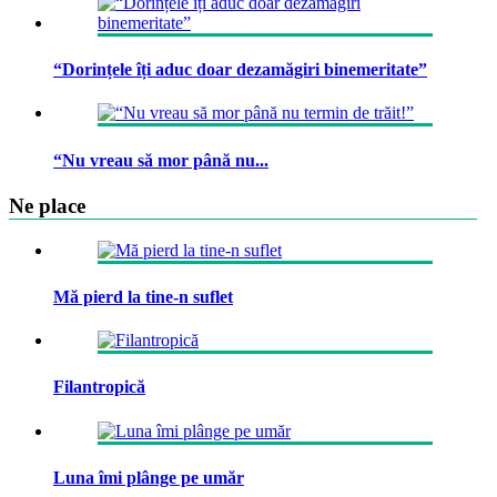
“Dorințele îți aduc doar dezamăgiri binemeritate”
“Nu vreau să mor până nu...
Ne place
Mă pierd la tine-n suflet
Filantropică
Luna îmi plânge pe umăr