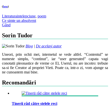
(
foto
)
Literatura
intelepciune
,
poem
Post
Ce simte un absolvent
Gând
navigation
Sorin Tudor
Blog
|
De același autor
Uneori, prin ochii mei, internetul se vede altfel. “Contentul” se
numeste simplu, “continut”, iar “user generated” capata vagi
conotatii pleonastice de vreme ce El, Userul, nu are incotro: trebuie
sa-si fie Creator al propriei Vieti. Poate ca, intr-o zi, vom ajunge sa
ne cunoastem mai bine.
Recomandări
Tinerii râd către stelele reci