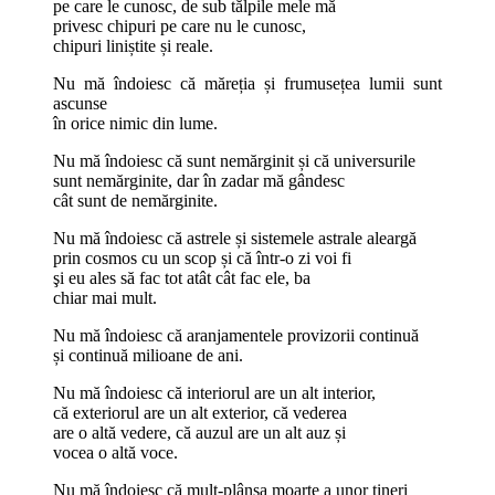
pe care le cunosc, de sub tălpile mele mă
privesc chipuri pe care nu le cunosc,
chipuri liniștite și reale.
Nu mă îndoiesc că măreția și frumusețea lumii sunt
ascunse
în orice nimic din lume.
Nu mă îndoiesc că sunt nemărginit și că universurile
sunt nemărginite, dar în zadar mă gândesc
cât sunt de nemărginite.
Nu mă îndoiesc că astrele și sistemele astrale aleargă
prin cosmos cu un scop și că într-o zi voi fi
şi eu ales să fac tot atât cât fac ele, ba
chiar mai mult.
Nu mă îndoiesc că aranjamentele provizorii continuă
și continuă milioane de ani.
Nu mă îndoiesc că interiorul are un alt interior,
că exteriorul are un alt exterior, că vederea
are o altă vedere, că auzul are un alt auz și
vocea o altă voce.
Nu mă îndoiesc că mult-plânsa moarte a unor tineri