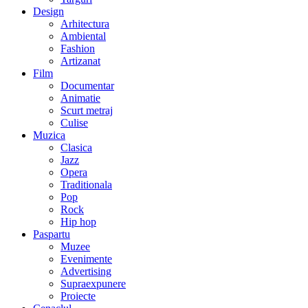
Design
Arhitectura
Ambiental
Fashion
Artizanat
Film
Documentar
Animatie
Scurt metraj
Culise
Muzica
Clasica
Jazz
Opera
Traditionala
Pop
Rock
Hip hop
Paspartu
Muzee
Evenimente
Advertising
Supraexpunere
Proiecte