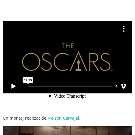
Un montaj realizat de
Nelson Carvajal
.