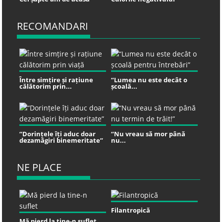
RECOMANDARI
Între simțire și rațiune
“Lumea nu este decât o
călătorim prin...
școală...
“Dorințele îți aduc doar
“Nu vreau să mor până
dezamăgiri binemeritate”
nu...
NE PLACE
Filantropică
Mă pierd la tine-n suflet