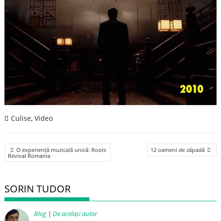
Culise
,
Video
Post
O experiență muzicală unică: Roots
12 oameni de zăpadă
navigation
Revival Romania
SORIN TUDOR
Blog
|
De același autor