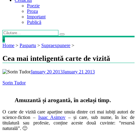
Cenaclul
Poezie
Proza
Important
Publică
»
Home
>
Paspartu
>
Supraexpunere
>
Cea mai inteligentă carte de vizită
January 20 2013
January 21 2013
Sorin Tudor
Amuzantă și arogantă, în același timp.
O carte de vizită care aparține unuia dintre cei mai iubiți autori de
science-fiction –
Isaac Asimov
– și care, sub nume, în loc de
titulatură sau profesie, conține aceste două cuvinte: “resursă
naturală”. 🙂