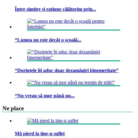
Între simțire și rațiune călătorim prin...
“Lumea nu este decât o școală...
“Dorințele îți aduc doar dezamăgiri binemeritate”
“Nu vreau să mor până nu...
Ne place
Mă pierd la tine-n suflet