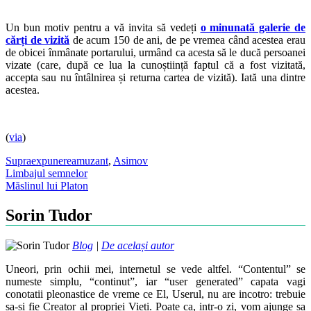
Un bun motiv pentru a vă invita să vedeți
o minunată galerie de
cărți de vizită
de acum 150 de ani, de pe vremea când acestea erau
de obicei înmânate portarului, urmând ca acesta să le ducă persoanei
vizate (care, după ce lua la cunoștiință faptul că a fost vizitată,
accepta sau nu întâlnirea și returna cartea de vizită). Iată una dintre
acestea.
(
via
)
Supraexpunere
amuzant
,
Asimov
Post
Limbajul semnelor
Măslinul lui Platon
navigation
Sorin Tudor
Blog
|
De același autor
Uneori, prin ochii mei, internetul se vede altfel. “Contentul” se
numeste simplu, “continut”, iar “user generated” capata vagi
conotatii pleonastice de vreme ce El, Userul, nu are incotro: trebuie
sa-si fie Creator al propriei Vieti. Poate ca, intr-o zi, vom ajunge sa