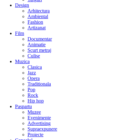
Design
Arhitectura
Ambiental
Fashion
Artizanat
Film
Documentar
Animatie
Scurt metraj
Culise
Muzica
Clasica
Jazz
Opera
Traditionala
Pop
Rock
Hip hop
Paspartu
Muzee
Evenimente
Advertising
Supraexpunere
Proiecte