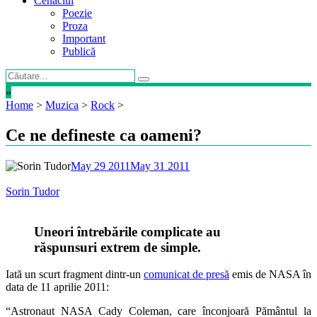
Cenaclul
Poezie
Proza
Important
Publică
»
Home
>
Muzica
>
Rock
>
Ce ne defineste ca oameni?
May 29 2011
May 31 2011
Sorin Tudor
Uneori întrebările complicate au
răspunsuri extrem de simple.
Iată un scurt fragment dintr-un
comunicat de presă
emis de NASA în
data de 11 aprilie 2011:
“Astronaut NASA Cady Coleman, care înconjoară Pământul la