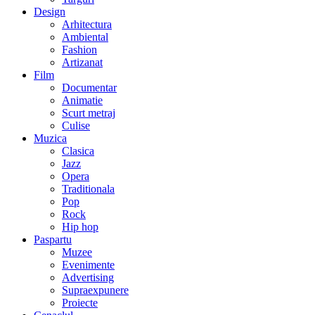
Design
Arhitectura
Ambiental
Fashion
Artizanat
Film
Documentar
Animatie
Scurt metraj
Culise
Muzica
Clasica
Jazz
Opera
Traditionala
Pop
Rock
Hip hop
Paspartu
Muzee
Evenimente
Advertising
Supraexpunere
Proiecte