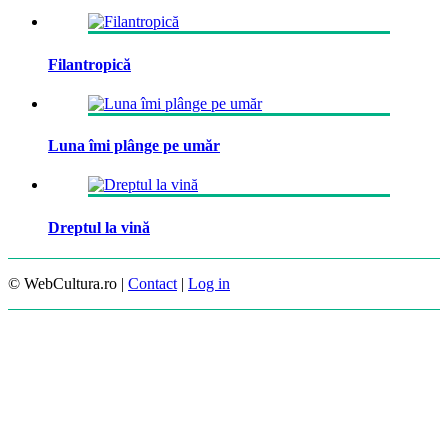
Filantropică
Luna îmi plânge pe umăr
Dreptul la vină
© WebCultura.ro |
Contact
|
Log in