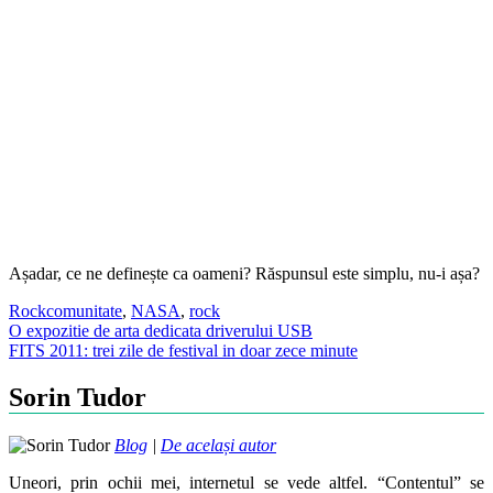
Așadar, ce ne definește ca oameni? Răspunsul este simplu, nu-i așa?
Rock
comunitate
,
NASA
,
rock
Post
O expozitie de arta dedicata driverului USB
FITS 2011: trei zile de festival in doar zece minute
navigation
Sorin Tudor
Blog
|
De același autor
Uneori, prin ochii mei, internetul se vede altfel. “Contentul” se