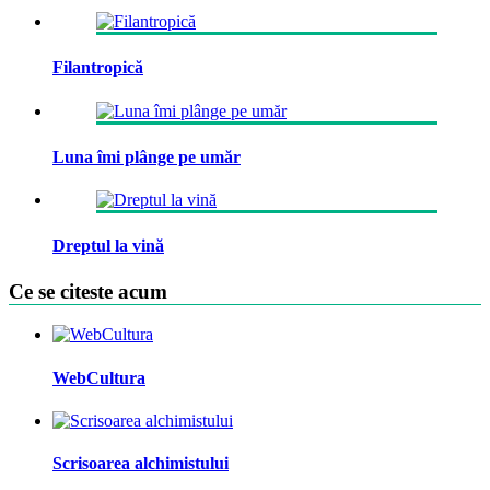
Filantropică
Luna îmi plânge pe umăr
Dreptul la vină
Ce se citeste acum
WebCultura
Scrisoarea alchimistului