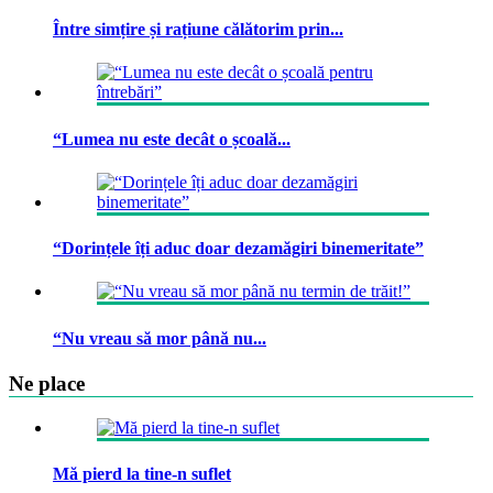
Între simțire și rațiune călătorim prin...
“Lumea nu este decât o școală...
“Dorințele îți aduc doar dezamăgiri binemeritate”
“Nu vreau să mor până nu...
Ne place
Mă pierd la tine-n suflet