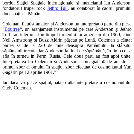
bordul Staţiei Spaţiale Internaţionale, şi muzicianul Ian Anderson,
fondatorul trupei rock
Jethro Tull
, au colaborat în cadrul primului
duet spaţiu – Pământ.
Coleman, flautist amator, și Anderson au interpretat o parte din piesa
“
Bourree
“, un aranjament instrumental pe care Anderson și Jethro
Tull l-au interpretat în timpul turneului lor american din 1969, când
Neil Armstrong şi Buzz Aldrin păşeau pe Lună. Coleman a cântat
partea sa de la 220 de mile deasupra Pământului la sfârşitul
săptămânii trecute, iar Anderson la final de săptămână, în timp ce se
afla în turneu în Perm, Rusia. Cele două parti au fost apoi unite.
Interpretarea lui Coleman și Anderson a omagiat 50 de ani de la
primul zbor al omului în spațiu, zbor efectuat de cosmonautul Yuri
Gagarin pe 12 aprilie 1961.”
Iar dacă vă place spațiul, iată o altă interpretare a cosmonautului
Cady Coleman.